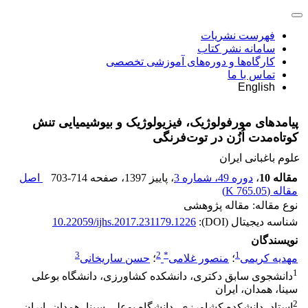
فهرست نشریات
سامانه نشر کتاب
کارگاه‌ها و دوره‌های آموزشی تخصصی
تماس با ما
English
پیامدهای مورفولوژیک، فیزیولوژیک و بیوشیمیایی تنش
کوتاه‌مدت اُزُن در توت‌فرنگی
علوم باغبانی ایران
مقاله 10
،
دوره 49، شماره 3
، پاییز 1397
، صفحه
703-714
اصل
مقاله (
765.05 K
)
نوع مقاله: مقاله پژوهشی
شناسه دیجیتال (DOI):
10.22059/ijhs.2017.231179.1226
نویسندگان
3
2
*
1
مهدیه کریمی
؛
منصور غلامی
؛
حسن ساریخانی
1
دانشجوی سابق دکتری، دانشکده کشاورزی، دانشگاه بوعلی
سینا، همدان، ایران
2
استاد، دانشکده کشاورزی، دانشگاه بوعلی سینا، همدان، ایران