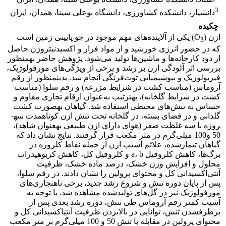
3
دانشیار، دانشکده کشاورزی، دانشگاه بوعلی سینا، همدان، ایران
چکیده
ازن (O
) یکی از آلاینده‌های مهم موجود در جو پایینی زمین است
3
که در حضور انرژی خورشید و از مواد فرار و اکسید­نیتروژن حاصل
از دود کارخانه‌ها و ماشین‌ها تولید می‌شود. پژوهش حاضر به­منظور
بررسی اثر آلودگی ازن بر رشد و برخی از ویژگی‌های مورفولوژیک،
فیزیولوژیک و بیوشیمیایی توت‌فرنگی انجام شد. بدین­منظور از رقم
آروماس (مناسب کشت در شرایط مزرعه‌) و رقم سلوا (مناسب
کشت در شرایط گلخانه)، به­ترتیب به­‌عنوان ارقام تجاری مقاوم و
حساس به تنش‌های محیطی استفاده شد. گیاهان به­صورت کشت
گلدانی و در فضای بسته، در گلخانه تحت تنش ازن کوتاه­مدت سه­
روزه با سه غلظت صفر (هوای دارای ازن طبیعی به­عنوان شاهد)،
50 و100 میلی‌گرم در متر مکعب قرار گرفتند. نتایج نشان داد که
گیاهان تیمار­شده، علائم آسیب ازن از جمله نقاط کلروزه در
برگ‌ها، کاهش کلروفیل a، b و کلروفیل کل، کاهش کربوهیدرات
محلول و افزایش وزن خشک، درصد ماده خشک، ظرفیت
آنتی‌‌اکسیدانی کل و محتوای پرولین را نشان دادند. در رقم سلوا،
پس از پایان دوره تنش و شروع رشد جدید، برخی ناهنجاری‌های
مورفولوژیک نیز در گل‌های تولید­شده مشاهده شد. با توجه به
آسیب کمتر رقم آروماس طی تنش، دوره رشد بعدی پس از
برطرف­شدن تنش، توانایی در بالا­بردن ظرفیت آنتی­اکسیدانی کل و
محتوای پرولین در مقابله با تنش 50 و 100 میلی‌گرم بر متر مکعب