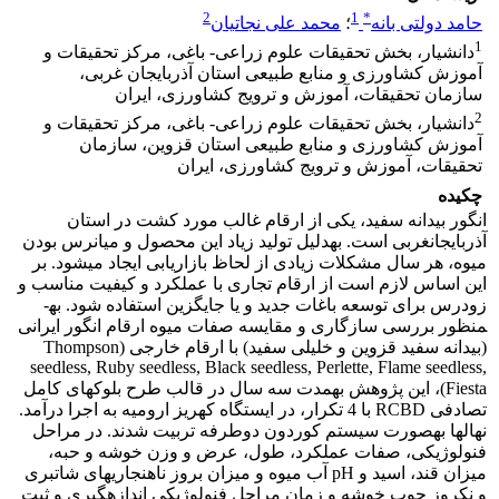
2
1
*
حامد دولتی بانه
؛
محمد علی نجاتیان
1
دانشیار، بخش تحقیقات علوم زراعی- باغی، مرکز تحقیقات و
آموزش کشاورزی و منابع طبیعی استان آذربایجان غربی،
سازمان تحقیقات، آموزش و ترویج کشاورزی، ایران
2
دانشیار، بخش تحقیقات علوم زراعی- باغی، مرکز تحقیقات و
آموزش کشاورزی و منابع طبیعی استان قزوین، سازمان
تحقیقات، آموزش و ترویج کشاورزی، ایران
چکیده
انگور بیدانه سفید، یکی از ارقام غالب مورد کشت در استان
آذربایجان­غربی است. به­دلیل تولید زیاد این محصول و میان­رس بودن
میوه، هر سال مشکلات زیادی از لحاظ بازاریابی ایجاد می­شود. بر
این اساس لازم است از ارقام تجاری با عملکرد و کیفیت مناسب و
زودرس برای توسعه باغات جدید و یا جایگزین استفاده شود. به­
منظور بررسی سازگاری و مقایسه صفات میوه ارقام انگور ایرانی
(بیدانه سفید قزوین و خلیلی سفید) با ارقام خارجی (Thompson
seedless, Ruby seedless, Black seedless, Perlette, Flame seedless,
Fiesta)، این پژوهش به­مدت سه سال در قالب طرح بلوک­های کامل
تصادفی RCBD با 4 تکرار، در ایستگاه کهریز ارومیه به اجرا درآمد.
نهال­ها به­صورت سیستم کوردون دوطرفه تربیت شدند. در مراحل
فنولوژیکی، صفات عملکرد، طول، عرض و وزن خوشه و حبه،
میزان قند، اسید و pH آب میوه و میزان بروز ناهنجاری­های شات­بری
و نکروز چوب خوشه و زمان مراحل فنولوژیکی اندازه­گیری و ثبت