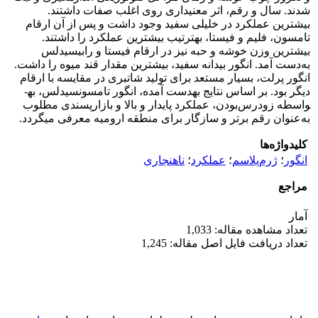
شدند. سال و رقم، اثر معنی­داری روی اغلب صفات داشتند.
بیشترین عملکرد در خلیلی سفید وجود داشت و پس از آن ارقام
تامسون، فلیم و فیستا، به­ترتیب بیشترین عملکرد را داشتند.
بیشترین وزن خوشه و حبه نیز در ارقام فیستا و رابی­سیدلس
به‌دست آمد. انگور بیدانه سفید، بیشترین مقدار قند میوه را داشت.
انگور پرلت، بسیار مستعد برای تولید شات­بری در مقایسه با ارقام
دیگر بود. بر اساس نتایج به­دست آمده، انگور تامسون­سیدلس، به­
واسطه زودرس‌بودن، عملکرد پایدار و بالا و بازارپسندی مطلوب
به‌عنوان رقم برتر و سازگار برای منطقه ارومیه معرفی می­گردد.
کلیدواژه‌ها
انگور
؛
ژرم‌پلاسم
؛
عملکرد
؛
ناهنجاری
مراجع
آمار
تعداد مشاهده مقاله: 1,033
تعداد دریافت فایل اصل مقاله: 1,245