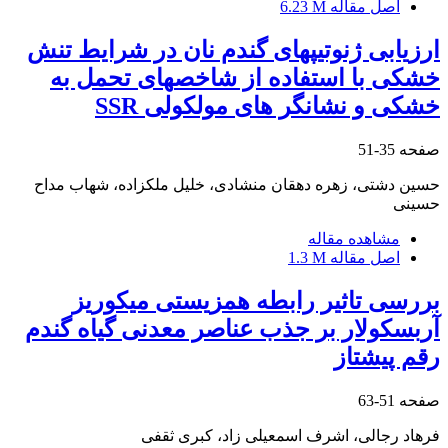
اصل مقاله
6.23 M
ارزیابی ژنوتیپهای گندم نان در شرایط تنش
خشکی با استفاده از شاخص‎های تحمل به
خشکی و نشانگر های مولکولی SSR
صفحه
35-51
حسین دشتی، زهره دهقان منشادی، خلیل ملکزاده، شهاب مداح
حسینی
مشاهده مقاله
اصل مقاله
1.3 M
بررسی تاثیر رابطه همزیستی میکوریز
آربسکولار بر جذب عناصر معدنی گیاه گندم
رقم پیشتاز
صفحه
51-63
فرهاد رجالی، اشرف اسمعیلی زاد، کبری ثقفی