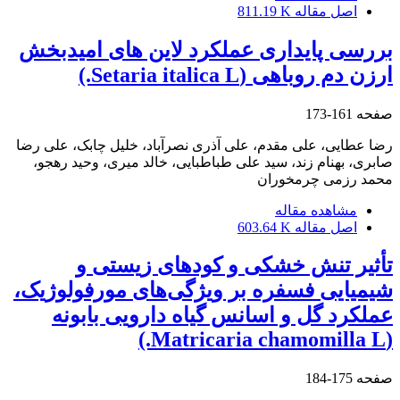
اصل مقاله
811.19 K
بررسی پایداری عملکرد لاین های امیدبخش
ارزن دم روباهی (Setaria italica L.)
صفحه
161-173
رضا عطایی، علی مقدم، علی آذری نصرآباد، خلیل چابک، علی رضا
صابری، بهنام زند، سید علی طباطبایی، خالد میری، وحید رهجو،
محمد رزمی چرمخوران
مشاهده مقاله
اصل مقاله
603.64 K
تأثیر تنش خشکی و کودهای زیستی و
شیمیایی فسفره بر ویژگی‌های مورفولوژیک،
عملکرد گل و اسانس گیاه دارویی بابونه
(Matricaria chamomilla L.)
صفحه
175-184