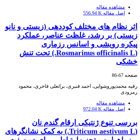
مشاهده مقاله
اصل مقاله
556.94 K
اثر نظام های مختلف کوددهی (زیستی و نانو
زیستی) بر رشد، غلظت عناصر، عملکرد
پیکره رویشی و اسانس رزماری
(Rosmarinus officinalis L.) تحت تنش
خشکی
صفحه
67-86
رقیه محمدپوروشوایی، احمد قنبری، براتعلی فاخری، محمود
رمرودی
مشاهده مقاله
اصل مقاله
972.04 K
بررسی تنوع ژنتیکی ارقام گندم نان
(Triticum aestivum L.) به کمک نشانگرهای
ریزماهواره و تجزیه‌ارتباطی برای دو صفت