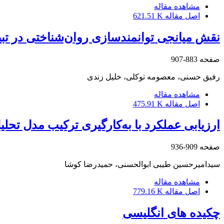
مشاهده مقاله
اصل مقاله
621.51 K
نقش میانجی توانمندسازی روان‌شناختی در تبی
صفحه
883-907
رفیق حسنی، معصومه توکلی، خلیل زندی
مشاهده مقاله
اصل مقاله
475.91 K
ارزیابی عملکرد با به‌کارگیری ترکیب مدل تحلیل پوششی داده‌ها و TOPSIS (مورد مطالع
صفحه
909-936
سیدامیرحسین طیبی ابوالحسنی، حمیدرضا کوشا
مشاهده مقاله
اصل مقاله
779.16 K
چکیده های انگلیسی