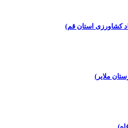
د کشاورزی استان قم)
تان ملایر)
اه)