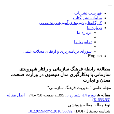
فهرست نشریات
سامانه نشر کتاب
کارگاه‌ها و دوره‌های آموزشی تخصصی
درباره ما
درباره ما
تماس با ما
شورای برنامه‌ریزی و ارتقای مجلات علمی
English
مطالعة رابطة فرهنگ سازمانی و رفتار شهروندی
سازمانی با به‌کارگیری مدل دنیسون در وزارت صنعت،
معدن و تجارت
مجله علمی "مدیریت فرهنگ سازمانی"
مقاله 6
،
دوره 14، شماره 3
، 1395
، صفحه
745-758
اصل مقاله
)
653.53 K
(
نوع مقاله: مقاله پژوهشی
شناسه دیجیتال (DOI):
10.22059/jomc.2016.58892