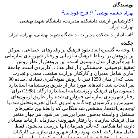
نویسندگان
2
1
*
بهزاد چشمه نوشی
؛
فرخ قوچانی
1
کارشناس‌ ارشد، دانشکدة مدیریت، دانشگاه شهید بهشتی،
تهران، ایران
2
استادیار، دانشکده مدیریت، دانشگاه شهید بهشتی، تهران، ایران
چکیده
با توجه به گسترة ابعاد نفوذ فرهنگ بر رفتارهای اجتماعی، تمرکز
این پژوهش بر ارتباط فرهنگ سازمانی و رفتار شهروندی سازمانی
با بهره‌گیری از مدل دنیسون است. این پژوهش از نظر روش
تحقیق توصیفی- همبستگی و از نظر هدف، کاربردی است. جامعة
آماری شامل مدیران و کارکنان وزارت صنعت، معدن و تجارت
است که از میان 1253 نفر، با روش نمونه‌گیری تصادفی ساده 90
نفر انتخاب شد. داده‌های مورد نیاز از طریق پرسشنامة استاندارد
دنیسون برای فرهنگ و پرسشنامة استاندارد ارگان (1988) برای
رفتار شهروندی سازمانی جمع‌آوری شده و از طریق آزمون‌های
اسپیرمن و رگرسیون چندگانه و آمزون کندال تجزیه‌وتحلیل شد. با
توجه به یافته‌ها، مشخص شد هنگامی که رابطة بین متغیرهای
مستقل و وابسته به‌طور مجزا بررسی می‌شود، هر چهار متغیر
مدل فرهنک سازمانی با رفتار شهروندی سازمانی ارتباط معنادار
دارند، اما هنگامی که تأثیر همزمان آنها بررسی می‌شود، فقط
عامل مشارکت باعث بهبود رفتار شهروندی سازمانی کارکنان
می‌شود. این حقیقت نشان دهندة این است که سازمان برای بهبود