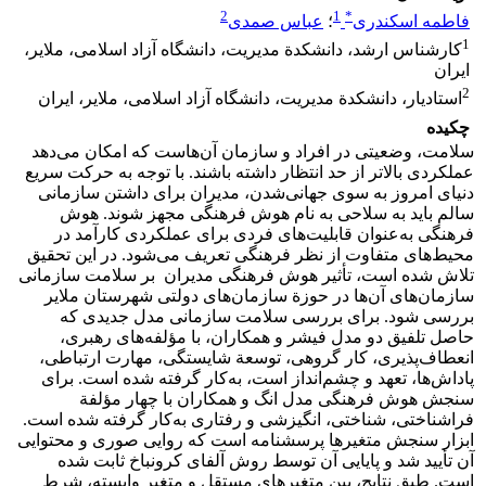
2
1
*
فاطمه اسکندری
؛
عباس صمدی
1
کارشناس‌ ارشد، دانشکدة مدیریت، دانشگاه آزاد اسلامی، ملایر،
ایران
2
استادیار، دانشکدة مدیریت، دانشگاه آزاد اسلامی، ملایر، ایران
چکیده
سلامت، وضعیتی در افراد و سازمان‌ آن‌هاست که امکان می‌‌دهد
عملکردی بالاتر از حد انتظار داشته باشند. با توجه به حرکت سریع
دنیای امروز به سوی جهانی‌شدن، مدیران برای داشتن سازمانی
سالم باید به سلاحی به نام هوش فرهنگی مجهز شوند. هوش
فرهنگی به‌عنوان قابلیت‌های فردی برای عملکردی کارآمد در
محیط‌های متفاوت از نظر فرهنگی تعریف می‌‌شود. در این تحقیق
تلاش شده است، تأثیر هوش فرهنگی مدیران بر سلامت سازمانی
سازمان‌های آن‌ها در حوزة سازمان‌های دولتی شهرستان ملایر
بررسی شود. برای بررسی سلامت سازمانی مدل جدیدی که
حاصل تلفیق دو مدل فیشر و همکاران، با مؤلفه‌های رهبری،
انعطاف‌پذیری، کار گروهی، توسعة شایستگی، مهارت ارتباطی،
پاداش‌ها، تعهد و چشم‌انداز است، به‌کار گرفته شده است. برای
سنجش هوش فرهنگی مدل انگ و همکاران با چهار مؤلفة
فراشناختی، شناختی، انگیزشی و رفتاری به‌کار گرفته شده است.
ابزار سنجش متغیرها پرسشنامه است که روایی صوری و محتوایی
آن تأیید شد و پایایی آن توسط روش آلفای کرونباخ ثابت شده
است. طبق نتایج، بین متغیرهای مستقل و متغیر وابسته، شرط