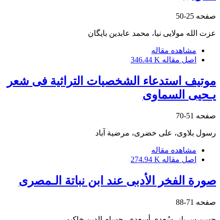
صفحه
25-50
عزت الله مولایی نیا، محمد عابدین بایگان
مشاهده مقاله
اصل مقاله
346.44 K
موتیف استدعاء الشخصیات التراثیة فی شعر
یـحیى السماوی
صفحه
51-70
رسول بلاوی، علی خضری، مرضیة آباد
مشاهده مقاله
اصل مقاله
274.94 K
صورة الفخر الأدبی عند ابن ‌نباتة الـمصری
صفحه
71-88
حسن سرباز، سُعدى أسعدی، حسام الدین خاکپور