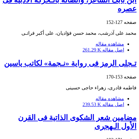
عصره
صفحه
127-152
محمد علی آذرشب، محمد حسن فؤادیان، علی أکبر فراتـی
مشاهده مقاله
اصل مقاله
261.29 K
تـجلی الرمز فی روایة «نـجمة» لکاتب یاسین
صفحه
153-170
فاطمه قادری، زهراء حاجی حسینی
مشاهده مقاله
اصل مقاله
239.53 K
مضامین شعر الشکوى الذاتیة فی القرن
الأول الـهجری