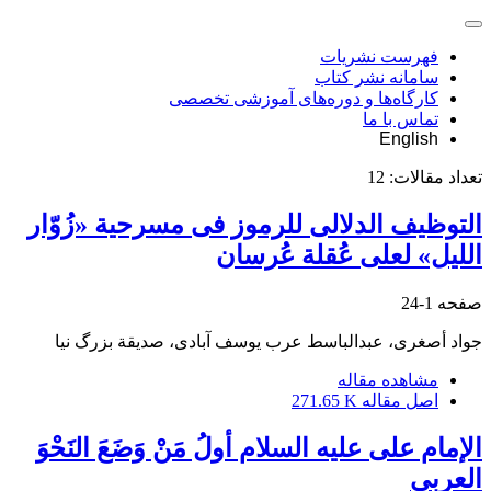
فهرست نشریات
سامانه نشر کتاب
کارگاه‌ها و دوره‌های آموزشی تخصصی
تماس با ما
English
تعداد مقالات:
12
التوظیف الدلالی للرموز فی مسرحیة «زُوّار
اللیل» لعلی عُقلة عُرسان
صفحه
1-24
جواد أصغری، عبدالباسط عرب یوسف آبادی، صدیقة بزرگ نیا
مشاهده مقاله
اصل مقاله
271.65 K
الإمام علی علیه السلام أولُ مَنْ وَضَعَ النَحْوَ
العربی