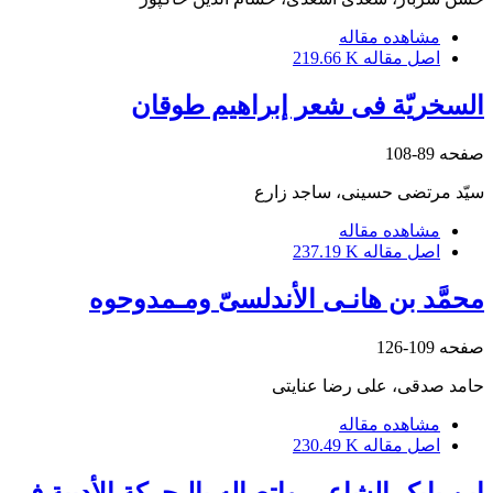
مشاهده مقاله
اصل مقاله
219.66 K
السخریّة فی شعر إبراهیم طوقان
صفحه
89-108
سیّد مرتضی حسینی، ساجد زارع
مشاهده مقاله
اصل مقاله
237.19 K
محمَّد بن هانـی الأندلسیّ ومـمدوحوه
صفحه
109-126
حامد صدقی، علی رضا عنایتی
مشاهده مقاله
اصل مقاله
230.49 K
ابن بابک الشاعر، واتصاله بالـحرکة الأدبیة فی