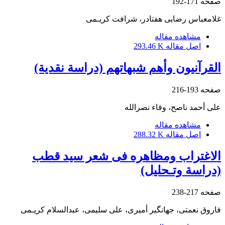
صفحه
171-192
غلامعباس رضایی هفتادر، شرافت کریـمی
مشاهده مقاله
اصل مقاله
293.46 K
القرآنیون وأهم شبهاتهم (دراسة نقدیة)
صفحه
193-216
علی أحمد ناصح، وفاء نصرالله
مشاهده مقاله
اصل مقاله
288.32 K
الاغتراب ومظاهره فی شعر سید قطب
(دراسة وتـحلیل)
صفحه
217-238
فاروق نعمتی، جهانگیر أمیری، علی سلیمی، عبدالسلام کریـمی