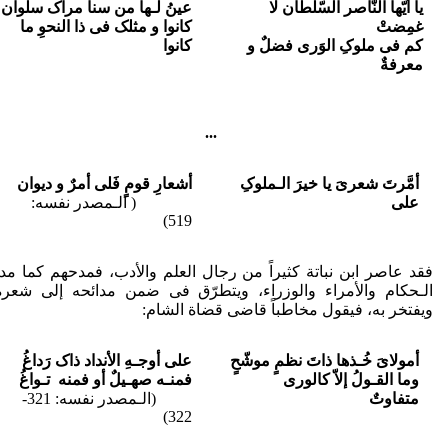
یا أیّها النّاصر السّلطان لا
عینُ لـها من سنا مرآک سلوان
غمِضتْ
کانوا و مثلک فی ذا النحوِ ما
کم فی ملوکِ الوَرى فضلٌ و
کانوا
معرفةٌ
...
أمَّرتَ شعرىَ یا خیرَ الـملوکِ
أشعارِ قومٍ فَلی أمرٌ و دیوان
على
( الـمصدر نفسه:
519)
فقد عاصر ابن نباتة کثیراً من رجال العلم والأدب، فمدحهم کما مد
الـحکام والأمراء والوزراء، ویتطرّق فی ضمن مدائحه إلی شعره
ویفتخر به، فیقول مخاطباً قاضی قضاة الشام:
أمولاىَ خُـذها ذاتَ نظمٍ موشّحٍ
علی أوجـهِ الأنداد ذاک رَداغُ
وما القـولُ إلاّ کالوری
فمنـه صهـیلٌ أو فمنه تـواغُ
متفاوتٌ
(الـمصدر نفسه: 321-
322)