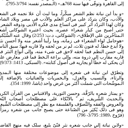
إلی القاهرة وتوفّی فیها سنة 768هـ.» (الـمصدر نفسه: 3/794-795).
«و بدأ ابن نباتة نظم الشعر مبکّراً، وما لبث أن علا نجمه فی الشع
والأدب، وکان یتردّد علی مراکز العلم والأدب فی مصر وبلاد الشام
وکان لهذا التردّد أثر کبیر فی اتساع مدى فکره الأدبی وذوقه الشعر
حتى أصبح من کبار شعراء عصره، بحیث اعتبره الشوکانی أشع
الـمتأخّرین علی الإطلاق»، (الشوکانی، د.ت: 2/253) وقال عنه السُّ
«هوحامل لواء الشعراء فی زمانه، وما رأینا أشعر منه ولا أحسن نثرا
ولا أبدع خطاً. له فنون ثلاث، لم نر من لحقه ولا قاربه فیها: سبق النا
إلی حسن النظم فما لحقه لاحق فی شیء منه، وإلی أنواع النثر فم
قاربه مقارب إلی ذروة منه، وإلی براعة الـخط فما قدر معارض عل
أن یحکی له خطاً أو یجاریه فی أصول کتابته». (السبکی، 1413: 9/373)
وتطرّق ابن نباتة فی شعره إلی موضوعات مختلفة منها الـمدیح
والرثاء، والنسیب والغزل، والـخمریات والغنائیات بالإضافة إل
الـموشّحات التی شملت أکثر من غرض واحد (باشا، 1999: 354).
«و یمتاز شعره بالرّقَّة، وحسن التوریة، والاقتباس من القرآن الکری
والـحدیث الشّریف، ثم ّ بالاتّکاء علی مصطلحات أصحاب النّح
والعروض والفقه والتَّصوّف والفلسفة مع نظرٍ إلی مصطلحات الشِّیعة
وهو فی ذلک یُکثِر من الصّناعة حتی یصبح جانب من شعره رمزاً»
(فرّوخ ،1989: 3/795- 796)
«ولابن نباتة إلی جانب شعره نثر فنّیّ بلیغ، سلک فیه منهج القاض