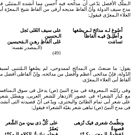
الـملک الأفضل یَدّعی أن مدائحه فیه أحسن مما أنشده الـمتنبّی ف
مدح سیف الدولة وأنّ ألفاظ مدیحه أرقی من ألفاظ شیخ الـمعرّة أب
العلاء الـمعرّی فیقول:
أصُوغ لـه مدائحَ لـم یصُغها
علی سیف العُلی نَجل
و
أطلِـقُ
فیـه ألفاظاً
الـحسینِ
تسامَت
عَلی ألفاظِ رهـنِ الـمَحبسین
(الـمصدر نفسه:
491)
یقول: ما صنعتُ من الـمدائحِ لممدوحی، لم یصُغها الـمُتنبی لسی
الدّولة، فإنّ مدائحی أعظم وأفضل من مدائحه، وإنّ ألفاظی أفضل م
ألفاظ أبی العلاء الـمعرّی.
وفی رائیّته الـمعروفة فی مدح النبیّ (ص) یدخل فی سوق الـمنافس
مع کبار الشعراء فی عصور الازدهار للشعر العربی، ویفضّل شعر
علی شعر أبی تمام الطائیّ والبحتری، ویدّعی أنّ قصیدته التی أنشده
فی مدح النبیّ (ص) تباهی شعر بقیّة الشعراء فیقول:
ونظّمتُ شعری فیک تُزهى
علی کُلِّ ذی بیتٍ منَ الشِّعر
قصیدةٌ
یَعمُرُ
مُعَظَّمةُ الـمعنی یکـرَّرُ
فیحلو نباتـیُّ الکلامِ الـمکرَّرُ