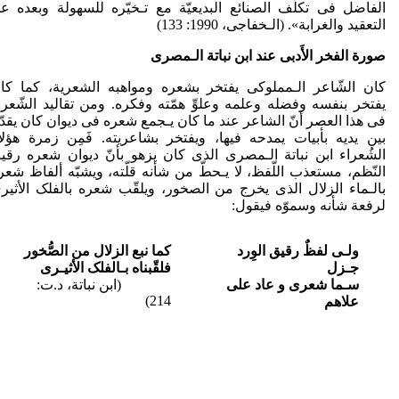
الفاضل فی تکلّف الصنائع البدیعیّة مع تـخیّره للسهولة وبعده ع
التعقید والغرابة». (الـخفاجی، 1990: 133)
صورة الفخر الأَدبی عند ابن نباتة الـمصری
کان الشّاعر الـمملوکی یفتخر بشعره ومواهبه الشعریة، کما کا
یفتخر بنفسه وفضله وعلمه وعلوِّ همّته وفکره. ومن تقالید الشّعرا
فی هذا العصر أنّ الشاعر عند ما کان یـجمع شعره فی دیوان کان یقدّ
بین یدیه بأبیات یمدحه فیها، ویفتخر بشاعریته. فَمِن زمرة هؤلا
الشُعراء ابن نباتة الـمصری الذی کان یزهو بأنّ دیوان شعره رقی
النّظم، مستعذب اللّفظ، لا یـحطّ من شأنه قلّته، ویشبّه ألفاظ شعر
بالـماء الزلال الذی یخرج من الصخور، ویلقّب شعره بالفلک الأثیر
لرفعة شأنه وسموّه فیقول:
ولـی لفظٌ رقیق الوِرد
کما نبع الزلال من الصُّخور
جـزل
فلقّبناه بـالفلک الأثیـری
سـما شعری و عاد علی
(ابن نباتة، د.ت:
214)
علاهم