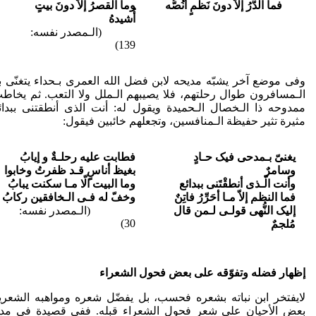
فما الدُّرُ إلاّ دونَ نَظمٍ أنُصُّه
وما القصرُ إلاّ دونَ بیتٍ
أُشیدهُ
(الـمصدر نفسه:
139)
وفی موضع آخر یشبّه مدیحه لابن فضل الله العمری بـحداء یتغنّى ب
الـمسافرون طوال رحلتهم، فلا یصیبهم الـملل ولا التعب. ثم یخاط
ممدوحه ذا الـخصال الـحمیدة ویقول له: أنت الذی أنطقتنی ببدائ
مثیرة تثیر حفیظة الـمنافسین، وتجعلهم خائبین فیقول:
یغنیّ بـمدحی فیک حـادٍ
فطابت علیه رحلـةٌ و إیابُ
وسامرٌ
بغیظ أناسٍ قـد ظفرتُ وخابوا
وأنت الّـذی أنطقْتَنی ببدائع
وما البیت الّا مـا سکنت یبابُ
فما النظم إلاّ مـا أحَرِّرُ فاتِنٌ
وخفّ له فـی الـخافقین رکابُ
إلیک النُّهى قولـی لـمن قال
(الـمصدر نفسه:
30)
مُلجمٌ
إظهار فضله وتفوّقه علی بعض فحول الشعراء
لایفتخر ابن نباته بشعره فحسب، بل یفضّل شعره ومواهبه الشعری
بعض الأحیان علی شعر فحول الشعراء قبله. ففی قصیدة فی مد