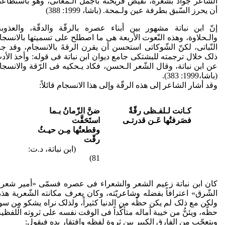
الشّاعر جواد بشعره، تفیض قریحته بأجمل الـمعانی، وهو باستطاعت
أن یحرز السّبق بطرفة عین ولـمحة. (باشا، 1999: 388)
إنّ ابن نباتة مشهور بین أبناء عصره بالرقّة والدقّة، والعذوبة
والـحلاوة، وهذه النّعوت الأربعة هی ما اصطلح علی تسمیتها بالانسجا
النّباتی، لکنّ الشّوکاتی استحسن أن یقرن الرقةَ بالانسجام، وقد جا
ذلک خلال ترجمته للبشتکی جامع دیوان ابن نباتة فی قوله: وأخذ الأد
عن ابن نباتة، وقال الشّعر الـحسن، فکاد یـحکیه فی الرّقة والانسجا
(باشا،1999: 383).
وقد أشار الشاعر إلی هذه الرقّة وإلی هذا الانسجام قائلاً:
کـانت لـلفـظی رقّةٌ
ضنَّ الزّمانُ بـما
فصَرفتُها عَـن قدرتـی
استَحَقَّت
وقطعتُها مِـن حیـثُ
رقّت
(ابن نباتة، د.ت:
81)
کان ابن نباتة زعیم الشعر والشعراء فی عصره فسمّی «أمیر شعرا
الشّرق» اعترافاً بفضله وشاعریّته، وکان یعرف مکانته الشّعریة هذه
ولکن مع ذلک لم یکن حظّه من الدنیا کثیراً، ولذلک نراه یشکو من سو
حظّه، ویئنُّ من خیبة آماله متأکّداً فی الوقت نفسه علی ثروته الّلفظیة
ویتعجّب من الفارق الکبیر بین ثروة لفظه وافتقار یده فیقول: