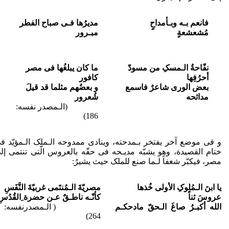
فانعم بـه وبـأمداحٍ
مدیرُها فـی صباح الفطر
مُشعشعةٍ
مبـرور
نفّاحةُ الـمسکِ من مسودّ
ما کان یبلغُها فی مصر
أحرُفِها
کافور
بعض الورى شاعرٌ فاسمع
و بعضُهم مثلما قد قیلَ
مدائحه
شُعرور
(الـمصدر نفسه:
186)
و فی موضع آخر یفتخر بـمدحته، وینادی ممدوحه الـملک الـمؤیّد ف
ختام القصیدة، وهو یشبّه مدیـحه فی حقّه بالعروس الّتی تنتمی إل
مصر، فیکبّر شغفاً لـما صنع للملک حیث یشیرُ:
یا ابنَ الـمُلوکِ الأولى خُذها
مصریّةَ الـمُنتَمى غربیّةَ النَّفَسِ
عروسَ ثناً
کأنّـه ناطـقٌ عـن حضرة ِالقُدُسِ
الله أکبـرُ صاغَ الـحقّ مادحکـم
( الـمصدرنفسه:
264)