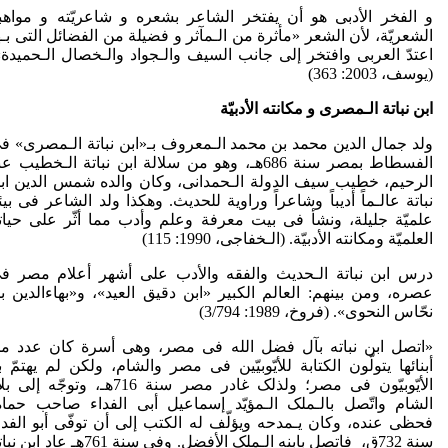
و الفخر الأدبی هو أن یفتخر الشاعر بشعره و شاعریّته و مواهب
الشعریّة، لأن الشعر «مأثرة من الـمآثر و فضیلة من الفضائل التی بـه
اعتدّ العربی وافتخر إلی جانب السیف والـجواد والـخصال الـحمیدة»
(یوسف، 2003: 363)
ابن نباتة الـمصری و مکانته الأدبیّة
ولد جمال الدین محمد بن محمد الـمعروف بـ«ابن نباتة الـمصری» ف
الفسطاط بمصر سنة 686هـ، وهو من سلالة ابن نباتة الـخطیب ع
الرحیم، خطیب سیف الدولة الـحمدانی، وکان والده شمس الدین اب
نباتة عالـماً أدیباً وشاعراً وراویة للحدیث. وهکذا ولد الشاعر فی بیئ
علمیّة جلیلة، ونشأ فی بیت معرفة وعلم وأدب مما أثّر علی حیات
العلمیّة ومکانته الأدبیّة. (الـخفاجی، 1990: 115)
درس ابن نباتة الـحدیث والفقه والأدب علی أشهر أعلام مصر ف
عصره، ومن بینهم: العالم الکبیر «ابن دقیق العید»، و«بهاءالدین ب
نحّاس النحوی». (فروخ، 1989: 3/794)
«اتصل ابن نباته بآل فضل الله فی مصر، وهی أسرة کان عدد م
أبنائها یتولّون الکتابة للأیّوبیّین فی مصر والشام، ولکن لم یهتمّ ب
الأیّوبیّون فی مصر؛ ولذلک غادر مصر سنة 716هـ، وتوجّه إلی
الشام واتّصل بالـملک الـمؤیّد إسماعیل أبی الفداء صاحب حماة
فحظی عنده، وکان یـمدحه ویؤلّف له الکتب إلی أن توفّی أبو الفدا
سنة 732ق، فاتصل بابنه الـملک الأفضل. وفی سنة 761هـ عاد اب