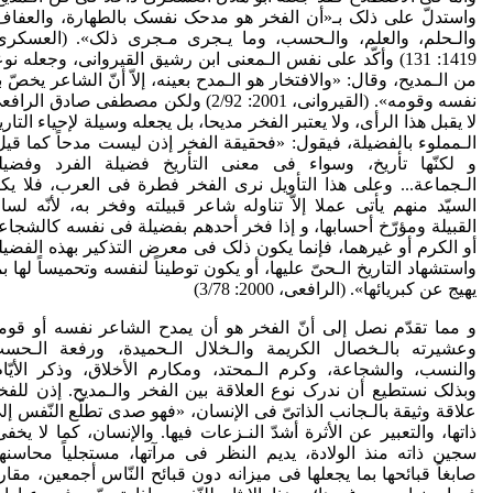
واستدلّ علی ذلک بـ«أن الفخر هو مدحک نفسک بالطهارة، والعفاف
والـحلم، والعلم، والـحسب، وما یـجری مـجری ذلک». (العسکری
1419: 131) وأکّد علی نفس الـمعنی ابن رشیق القیروانی، وجعله نوع
من الـمدیح، وقال: «والافتخار هو الـمدح بعینه، إلاّ أنّ الشاعر یخصّ ب
نفسه وقومه». (القیروانی، 2001: 2/92) ولکن مصطفى صادق الرا
لا یقبل هذا الرأی، ولا یعتبر الفخر مدیحا، بل یجعله وسیلة لإحیاء التاری
الـمملوء بالفضیلة، فیقول: «فحقیقة الفخر إذن لیست مدحاً کما قیل
و لکنّها تأریخ، وسواء فی معنی التأریخ فضیلة الفرد وفضیل
الـجماعة... وعلی هذا التأویل نری الفخر فطرة فی العرب، فلا یکا
السیّد منهم یأتی عملا إلاّ تناوله شاعر قبیلته وفخر به، لأنّه لسا
القبیلة ومؤرّخ أحسابها، و إذا فخر أحدهم بفضیلة فی نفسه کالشجاع
أو الکرم أو غیرهما، فإنما یکون ذلک فی معرض التذکیر بهذه الفضیل
واستشهاد التاریخ الـحیّ علیها، أو یکون توطیناً لنفسه وتحمیساً لها بم
یهیج عن کبریائها». (الرافعی، 2000: 3/78)
و مما تقدّم نصل إلى أنّ الفخر هو أن یمدح الشاعر نفسه أو قوم
وعشیرته بالـخصال الکریمة والـخلال الـحمیدة، ورفعة الـحس
والنسب، والشجاعة، وکرم الـمحتد، ومکارم الأخلاق، وذکر الأیّام
وبذلک نستطیع أن ندرک نوع العلاقة بین الفخر والـمدیح. إذن للفخ
علاقة وثیقة بالـجانب الذاتیّ فی الإنسان، «فهو صدی تطلّع النّفس إل
ذاتها، والتعبیر عن الأثرة أشدّ النـزعات فیها. والإنسان، کما لا یخفی
سجین ذاته منذ الولادة، یدیم النظر فی مرآتها، مستجلیاً محاسنها
صابغاً قبائحها بما یجعلها فی میزانه دون قبائح النّاس أجمعین، مقارنا