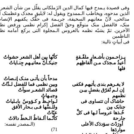
وفی قصیدة یـمدح فیها کمال الدین الزَملکانی یقلّل من شأن الشعرا
الذین مدحوه، ویخاطب الـممدوح ویقول له: لایلیق مجدک وعظمتک الا
مدائحی، لأنّ معانیهم السخیفة، جریـمة فی حقِّک یکفیهم الإنصا
منک، فالفضل منک متوقّع وحقّ الفضل إکرام نظمی ورفض نظ
الآخرین. ثمّ یشبّه نظمه بالعروس الـمجلوة التی یرکع أمامه نظ
الناظمین
فی أبیاتٍ تالیة:
یـزاحـمون بأشـعارٍ ملفّـقةٍ
کأنّها بین أهل الشعر حشواتُ
أعیذُ مـجدَک مـن ألفاظِهم
جنی
کـأنّ معانیـهم جِنـایاتُ
فلها
مدحاً بأن یأتـی منـک إنـصاتُ
لا یغـرهم بندى یأتیهم فکفى
وبین نظمی فما للفضل لـذّاتُ
إن لـم تُفرّق بفضلٍ بیـن
قصائد الشعـر سوآتٌ
نظمهم
وجبـهاتُ
حاشاک أن تتساوى فی
لـواحـظٌ و کـؤوسٌ بابـلیاتُ
جنابک مِن
وللـسُّها فـی بـحار الأفق
خُـذها عروساً لـها فی کلِّ
عبّاتُ
جارحة
کأنّـما ألـفاظُ الـخطّ دالاتُ
أورَدْتَ سؤددَک الأعلى
(الـمصدر نفسه:
71)
مواردَها