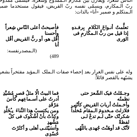
الناس شعراً، ویقارن بین مکارم الـممدوح وشعره، فیسمّی ممدوح
ربّ الـمکارم، ویسمّی نفسه ربّ القریض، فیقول مستخدما ضمی
الـمتکلم و ضمیر «أنا» بالذات:
تعلَّمتُ أنـواعَ الکَلامِ بِرفـدهِ
فأصبحتُ أعلى النّاسِ شِعراً
إذا قیل من ربُّ الـمکارمِ فی
وأحسنا
الوَرى
أقُل هو، أو ربُّ القریض أقُل
أنا
(الـمصدرنفسه:
489)
وله علی نفس الغرار بعد إحصاء صفات الـملک الـمؤید مفتخراً بشعر
یشبّهه بالقصر قائلاً:
وجـمّلتُ فیک الشّعرَ حتى
فما البیتُ الّا مثلُ قصرٍ مُشَیَّدِ
نظمتُه
أدرتُ على أسـماعِهم کأسَ
وأخـملتُ أربابَ القریضِ کأنّنی
مَرْقَدِ
فلازلتَ مـخدومَ الـمقام مُخلّداً
ومن یکتسبْ هذا الثّناءَ یـُخَلَّدِ
شکرتُک حتّى لـم تدعْ لـی
وکِدْتُ بأنْ أشْکُوک فی کلّ
لفظةً
مَشْهدِ
لأنّک قد أوهَنْتَ جُهدی باللّهُى
وأنسَیْتَنـی أهلی و أکثَرْتَ
حُسّدِی