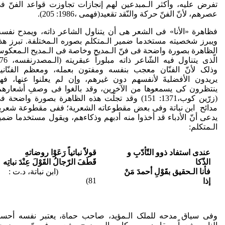
تفرض علیه، وأکثر الـمبدعین لهم إنجازات تجاوزت قواعد الفنّ ف
عصرهم، لأنّ الفنّ حرکة والنّقد تقعید(فهمی ،1986: 205).
فظاهرة «الأنا» فی الشعر هی أن یتناول الشاعر ذاته، ویمدح نفسه
ویبرز شخصیته مستخدما ضمیر الـمتکلم بصوره الـمختلفة. تبرز هذ
الظاهرة بصورة واضحة فی فنّ الـمدیح وخاصة فی الـمدیح الـمعکو
وذلک لأنّ الفنّان معجب بنفسه ومفتون بعمله، ومعظم الفنّانی
یریدون الأفضلیةَ لأنفسهم دون غیرهم، وإن لم یعلنوا عنها، فه
ینتظرون کی یسمعوها من الآخرین، وقد بالغوا فی وصفِ أشعارهم
(زرّین کوب،1371: 151) وقد تجلّت هذه الظاهرة بصورة واضحة 
مدائح ابن نباتة وفی بعض مقطوعاته الشعریة؛ ففی مقطوعة شعری
یدعی أنّ الأدباء قد أخذوا منه أدبهم وذکاءهم، ویقول مستخدما ضمی
الـمتکلم:
عندی استفاد ذوو التّأدّبِ و
قولاً نباتیاً رَعَوْا روضاتهِ
الذّکا
قَطَفَ الرّجالُ القَوْلَ عِنْدَ نباتِه
فأنا الـحقیق بقَوْلِ أحمدَ مَنْ
(ابن نباتة، د.ت :
81)
إذا
وفی سیاق مدحه للملک الـمؤید، صاحب حماة، یعتبر نفسه أحس