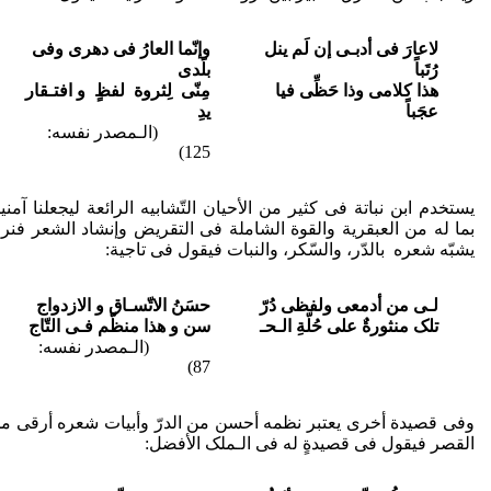
لاعارَ فی أدبـی إن لَم ینل
وإنّما العارُ فی دهری وفی
رُتَباً
بلَدی
هذا کلامی وذا حَظِّی فیا
مِنّی لِثروة لفظٍ و افتـقار
عجَباً
یدِ
(الـمصدر نفسه:
125)
یستخدم ابن نباتة فی کثیر من الأحیان التّشابیه الرائعة لیجعلنا آمنی
بما له من العبقریة والقوة الشاملة فی التقریض وإنشاد الشعر فنرا
یشبّه شعره بالدّر، والسّکر، والنبات فیقول فی تاجیة:
لـی من أدمعی ولفظی دُرّ
حسَنُ الاتّسـاق و الازدواج
تلک منثورةٌ على حُلّةِ الـحـ
سن و هذا منظّم فـی التّاج
(الـمصدر نفسه:
87)
وفی قصیدة أخری یعتبر نظمه أحسن من الدرّ وأبیات شعره أرقی م
القصر فیقول فی قصیدةٍ له فی الـملک الأفضل: