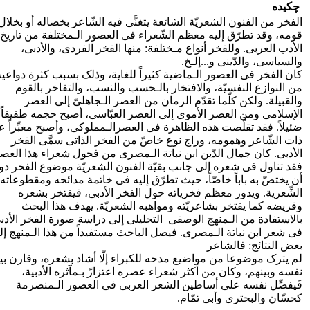
چکیده
الفخر من الفنون الشعریّة الشائعة یتغنَّی فیه الشّاعر بخصاله أو بخلال
قومه، وقد تطرّق إلیه معظم الشّعراء فی العصور الـمختلفة من تاریخ
الأدب العربی. وللفخر أنواع مـختلفة: منها الفخر الفردی، والأدبی،
والسیاسی، والدّینی و...إلـخ.
کان الفخر فی العصور الـماضیة کثیراً للغایة، وذلک بسبب کثرة دواعیه
من النوازع النفسیّة، والافتخار بالـحسب والنسب، والتفاخر بالقوم
والقبیلة. ولکن کلّما تقدّم الزمان من العصر الـجاهلیّ إلی العصر
الإسلامی ومن العصر الأموی إلی العصر العبّاسی، أصبح حجمه طفیفاً
ضئیلاً. فقد تقلَّصت هذه الظاهرة فی العصرالـمملوکی، وأصبح معبِّراً 
ذات الشّاعر وهمومه، وراج نوع خاصّ من الفخر الذاتی سمَّی الفخر
الأدبی. کان جمال الدّین ابن نباتة الـمصری من فحول شعراء هذا العص
فقد تناول فی شعره إلی جانب بقیّة الفنون الشعریّة موضوع الفخر دو
أن یختصّ به باباً خاصّاً، حیث تطرّق إلیه فی خاتمة مدائحه ومقطوعاته
الشِّعریة. ویدور معظم فخریاته حول الفخر الأدبی، فیفتخر بشعره
وقریضه کما یفتخر بشاعریّته ومواهبه الشعریّة. یهدف هذا البحث
بالاستفادة من الـمنهج الوصفی_التحلیلی إلی دراسة صورة الفخر الأدب
فی شعر ابن نباتة الـمصری. فیصل الباحث مستفیداً من هذا الـمنهج إل
بعض النتائج: فالشاعر
لم یترک موضوعا من مواضیع مدحه للکبراء إلّا أشاد بشعره، وقارن بی
نفسه وبینهم، وکان من أکثر شعراء عصره اعتزازً بـمآثره الأدبیة،
فَیفضِّل نفسه علی أساطین الشعر العربی فی العصور الـمنصرمة
کحسّان والبحتری وأبی تمّام.