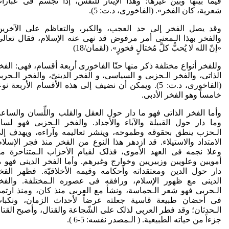
فیما بینها وبین غیرها؛ وهذا الإیثار للنّفس، إذا تجسّم فی عبارا
شعریة، کان الفخر». (الفاخوری، د.ت: 5).
وقد یصل الفخر إلی حد العجب، والکبر، والتعاظم علی الآخرین
والفخر بهذا الـمعنی أمر مرفوض قد نهی عنه الإسلام، فقال تعالی
«إنّ الله لا یُحبُّ کلَّ مُختالٍ فخورٍ». (لقمان/18)
وللفخر أنواع مختلفة ذکر منها حنّا الفاخوری أربعة أقسام، فهى: الفخ
الذاتی، والفخر الـحزبی و السیاسی، و الفخر الدینیّ، والفخر الـحربی
(الفاخوری، د.ت: 5). ویمکن أن نضیف إلی هذه الأقسام الأربعة نو
خامساً وهو الفخر الأدبی.
وأما الفخر الذاتی فهو ما دار حول العقل والقلب واللِّسان والساعد
وما دار حول القبیلة والآباء والأجداد. والفخر الـحزبی فهو لسا
الـحزب ینطق بحقوقه وطموحه، وینشر تعالیمه وآراءه، ویهدف إل
الامتداد والاستیلاء. قد ازدهر هذا النوع من الفخر منذ فجر الإسلام
وعلا نجمه فی العهد الأموی، فذلک لقیام الأحزاب الـمتناحرة م
أمویین وعلویین وزبیریین وخوارج وغیرهم. وأما الفخر الدینی فهو م
دار حول الدین ومعتقداته وأحکامه وقیمه الأخلاقیّة. فظهر الفخ
الدینی مع ظهور الإسلام، ورافقه فی عصوره الـمختلفة. والفخ
الـحربی فهو شعر الـحماسة، ونشأ مع العربی منذ کان، ومنذ ارتم
فی أحضان طبیعة قاسیة جعلته غرضاً لأحداث الزمان، ونکبا
الـحدثان؛ وقد فطر العربی لذلک علی الشّجاعة والقتال، وأصبح القتا
جزءاً من حیاته الطبیعیة. ( الـمصدر نفسه: 5-6 ).