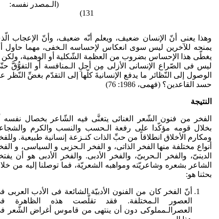
(الـمصدر نفسه:
131)
وهذا یعنی أنّ الإنسان ضعیف، ویعلم أنّه ضعیف، وأنّ الإعجاب الّذ
یمنحه للآخرین لیس سوی انعکاس لإحساسه الـخفی، مهما حاول أ
لیس فی الصّراع الإنسانی الأزلی مِن أجلِ الـمنافسة أو التفوُّقَّ حتّ
الوصول إلی النّظائر ما یدفع الإنسانیةَ کلّها إلی التقدّم بغضِّ النّظر ع
حسد القاعدین؟ (فهمی، 1986: 76)
النتیجة
الفخر من فنون الشّعر الغنائی یتغنَّی فیه الشّاعر بخصال نفسه أ
بخلال قومه مؤکّدا علی رفعة الـحسب والنسب والکرم والشجاع
ومکارم الأخلاق انطلاقاً من حبِّ الذات کنـزعة إنسانیة طبیعیة. وللفخ
أنواع مختلفة منها الفخر الذاتی، و الفخر الـحزبی و السیاسی، و الفخ
الدینیّ، والفخر الـحربیّ، والفخر الأدبی. والفخر الأدبی هو أن یفتخ
الشاعر بشعره وشاعریّته ومواهبه الشعریّة، فما توصلنا إلیه من خلا
بحثنا هو:
أنّ الفخر کان من الفنون الأدبیّة الشائعة فی الأدب العربی ف
العصور الـمختلفة. فقد تقلَّصت هذه الظاهرة ف
العصرالـمملوکی دون أن ینتهی من قاموس أغراض الشّعر ف