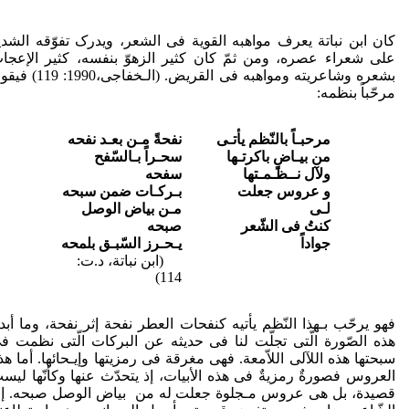
کان ابن نباتة یعرف مواهبه القویة فی الشعر، ویدرک تفوّقه الشدی
علی شعراء عصره، ومن ثمّ کان کثیر الزهوّ بنفسه، کثیر الإعجا
بشعره وشاعریته ومواهبه فی القریض. (الـخفاجی،1990
مرحّباً بنظمه:
مرحبـاً بالنّظم یأتـی
نفحةً مـن بعـد نفحه
من بیـاضٍ باکرتـها
سحـراً بـالسّفح
ولآل نــظـمـتها
سفحه
و عروس جعلت
بـرکـات ضمن سبحه
لـی
مـن بیاض الوصل
کنتُ فی الشّعر
صبحه
جواداً
یـحـرز السّبـق بلمحه
(ابن نباتة، د.ت:
114)
فهو یرحّب بـهذا النّظم یأتیه کنفحات العطر نفحة إثر نفحة، وما أبد
هذه الصّورة الّتی تجلّت لنا فی حدیثه عن البرکات الّتی نظمت ف
سبحتها هذه اللآلی اللاّمعة. فهی مغرقة فی رمزیتها وإیـحائها. أما هذ
العروس فصورةٌ رمزیةٌ فی هذه الأبیات، إذ یتحدّث عنها وکأنّها لیس
قصیدة، بل هی عروس مـجلوة جعلت له من بیاض الوصل صبحه. إن