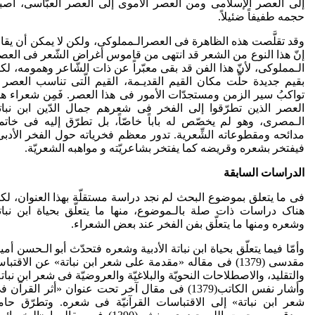
إلی العصر الإسلامی ومن العصر الأموی إلی العصر العبّاسی، أصب
حجمه طفیفاً ضئیلاً.
وقد تقلَّصت هذه الظاهرة فی العصرالـمملوکی، ولکن لا یمکن أن یقا
إنّ هذا النوع من الشعر قد انتهى من قاموس أغراض الشّعر فی العص
الـمملوکی، لأنّ هذا الفن قد بقی معبّراً عن ذات الشّاعر وهمومه، لک
بقیم جدیدة حلَّت مکان القیم القدیـمة، القیم الّتی تناسب العصر 
تواکبُ سیر الزمن ومستجدّات الأمور فی هذا العصر. فَمِن شعراء هذ
العصر الذین تطرّقوا إلی الفخر فی شعرهم جمال الدّین ابن نبات
الـمصری، وهو لم یخصّص له باباً خاصّاً، بل تطرّق إلیه فی خاتم
مدائحه ومقطوعاته الشِّعریة. تدور معظم فخریاته حول الفخر الأدبی
فیفتخر بشعره وقریضه کما یفتخر بشاعریّته و مواهبه الشعریّة.
الدراسات السابقة
فی ما یتعلق بموضوع البحث لم نجد دراسة مستقلّة بهذا العنوان، لک
هناک دراسات ذات صلة بالـموضوع، منها ما یتعلّق بحیاة ابن نبات
وشعره ومنها ما یتعلّق بفن الفخر عند بعض الشعراء.
وأمّا فیما یتعلّق بحیاة ابن نباتة الأدبیة وشعره فتحدّث أبو الـحسن أمی
مقدسی (1379) فی مقاله «مقدمة علی شعر ابن نباتة» عن الاقتبا
والتقلید، والاصطلاحات النحویّة والبلاغیّة والعروضیّة فی شعر ابن نباته
وأشار نفس الکاتب(1379) فی مقال آخر تحت عنوان «أثر القرآن 
شعر ابن نباتة» إلی الاقتباسات القرآنیّة فی شعره. وتطرّق حام