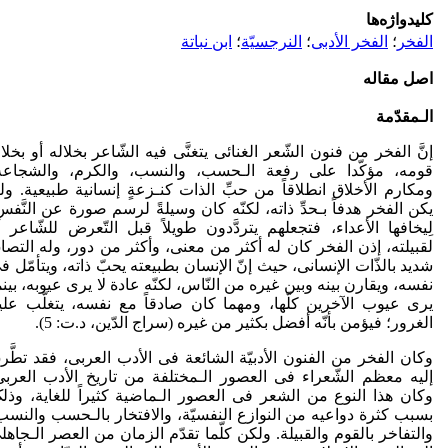
کلیدواژه‌ها
الفخر
؛
الفخر الأدبی
؛
النرجسیّة
؛
ابن نباتة
اصل مقاله
الـمقدّمة
إنَّ الفخر من فنون الشّعر الغنائی یتغنَّی فیه الشّاعر بخلاله أو بخلا
قومه، مؤکّدا علی رفعة الـحسب، والنسب، والکرم، والشجاعة
ومکارم الأخلاق انطلاقاً من حبِّ الذات کنـزعةٍ إنسانیة طبیعیة. ول
یکن الفخر هدفاً بـحدِّ ذاته، لکنّه کان وسیلةً لرسم صورة عن النَّفس
لِیخافها الأعداء، فتجعلهم یتردَّ­دون طویلاً قبل التّعرض للشّاعر أ
لقبیلته، إذن الفخر کان له أکثر من معنی، وأکثر من دور، وله التصا
شدید بالذّات الإنسانی، حیث إنّ الإنسان بطبیعته یحبّ ذاته، ویتأمّل ف
نفسه، ویقارن بینه وبین غیره من النّاس، لکنّه عادة لا یری عیوبه، بینم
یری عیوب الآخرین کلّها، ومهما کان صادقاً مع نفسه، یتغلّب علی
الغرور؛ فیؤمن بأنّه أفضل بکثیر من غیره (سراج الدّین، د.ت: 5).
وکان الفخر من الفنون الأدبیّة الشائعة فی الأدب العربی، فقد تطَّر
إلیه معظم الشّعراء فی العصور الـمختلفة من تاریخ الأدب العربی
وکان هذا النوع من الشعر فی العصور الـماضیة کثیراً للغایة، وذل
بسبب کثرة دواعیه من النوازع النفسیّة، والافتخار بالـحسب والنسب
والتفاخر بالقوم والقبیلة. ولکن کلّما تقدّم الزمان من العصر الـجاهلی