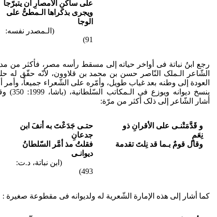
علی ساکنِ الأمصارِ أن یتبرّجا
ویجری بذکراها الـمطیُّ على
الوجا
(الـمصدر نفسه:
91)
رجع ابنُ نباتة فی أواخر حیاته إلی مسقط رأسه مصر، فأکثر من مد
الشّاعر الـملک النّاصر حسن بن محمد بن قلاوون، لأنّه حقّق له حل
العودة إلی وطنه بعد غیاب طویل، وأمّره علی الشّعراء جمیعاً، وأمر أ
ینسخ دیوانه ویوزع فی الـمکاتب السّلطانیة، (ب
أشار الشّاعر إلی ذلک أکثر من مرّة:
و قَدَّمَتْنـی على الأقرانِ ذو
حتـى جَدَعْتَ به أنفَ ابن
نِعَمٍ
جدعانِ
وقال قومٌ بـما قد نِلتَ تقدمة
فقلتُ مذ أمَّر السّلطانُ
دیوانـی
(ابن نباتة، د.ت:
493)
کما أشار إلی هذه الإمارة الشّعریة له ولدیوانه فی مقطوعة صغیرة :