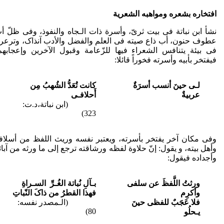
افتخاره بشعره ومواهبه الشعریة
نشأ ابن نباتة فی بیت ثریّ، وأسرة ذات الـجاه والنفوذ، وفی ظلّ أ
عطوف حنون، أب ذاع صیته فی العلم والفضل والأدب آنذاک، وترعر
فی بیئة یتنافس الشعراء فیها للزّعامة وقبول الآخرین وإعجابهم
فیفتخر بأبیه وأسرته فخوراً قائلا:
لـی حینَ أنسب أسرَةٌ
کانت تُعَدُّ الشُهبُ مِن
عربیةٌ
أَحلافـی
(ابن نباتة،د.ت:
323)
وفی مکان آخر یفتخر بأسرته، ویعتبر نفسه وریث اللفظ من أسلاف
وأهل بیته، و یقول: إنّ حلاوة لفظه ورشاقته ترجع إلی ما ورثه من آبائ
وأجداده فیقول:
ورثتُ اللَّفظَ عن سلفی
بـآلِ نُباتة الغُـرِّ السـراةِ
وأکرِم
فهذا القطرُ من ذاکَ النّباتِ
فلا عَجَبٌ للفظی حینَ
(الـمصدر نفسه:
80)
یـحلُو