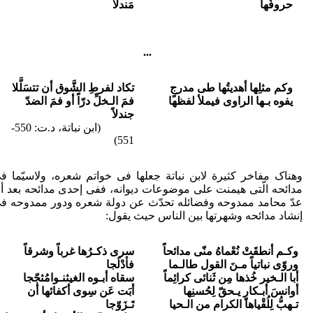
حروفُها
مَندلا
...
وکم مثلِها أهدیتُها طی مدرجٍ
تکاد لفرطِ الشَّوق­ أن تتسَلَّلا
یفوه بـها الراوی فیملأ لفظها
فمَ الـخلِّ درّاً أو فمَ الضدّ
جندلاً
(ابن نباتة، د.ت: 550-
551)
وهناک مفاخر کثیرة لابن نباتة جعلها فی خواتم شعره، ولاسیّما ف
مدائحه الّتی هیمنت علی موضوعات دیوانه، ففی إحدی مدائحه بعد أ
عدّ محامد ممدوحه وفضائله تحدّث عن دولة شعره ودور ممدوحه ف
إنشاد مدائحه وشهرتها بین الناس حیث یقول:
وکـم أنطقَتْ نُعْماهُ منّی مدائحاً
سری ذکـرُها غرباً وشرقاً
وروّی نباتیاً مـنَ القول طالـما
فأدْلَجا
أبا الـخیر خُذها مِن ثَنائی کرائِماً
سقاه أبـوه الغیث
نـوا
مُثجّجا
أوانسَ أبـکارٍ یـحقّ لِحُسنِها
أبَت عَن سِوی أکفائها أن
تـهبُّ لِلُقْیاها الکرام من الـحیا
تَـزَوّجا