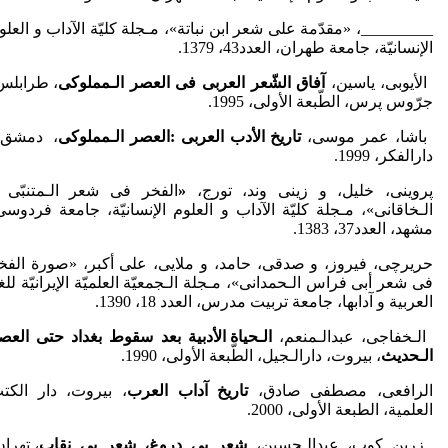
_________، «مقدّمة على شعر ابن نباتة»، مـجلة کلیّة الآداب و العلو
الإنسانیّة، جامعة طهران، العدد43، 1379.
الأیوبی، یاسین،
آفاق الشّعر العربی فی العصر الـمملوکی
، طرابلس
جرّوس پرس، الطّبعة الأولی، 1995.
باشا، عمر موسی،
تاریخ الأدب العربی :العصر الـمملوکی
، دمشق
دارالفکر، 1999.
پروینی، خلیل، و زینی وند، تورج،
«
الفخر فی شعر الـمتنبّی 
الـخاقانی»، مـجلة کلیّة الآداب و العلوم الإنسانیّة، جامعة فردوسی
مشهد، العدد37، 1383.
حریرچی، فیروز، و صدقی، حامد، و ملایی، علی أکبر، «صورة الفخ
فی شعر أبی فراس الـحمدانی»، مـجلة الـجمعیّة العلمیّة الإیرانیّة للغ
العربیة و آدابها، جامعة تربیت مدرس، العدد 18، 1390.
الـخفاجی، عبدالـمنعم،
الـحیاة الأدبیة بعد سقوط بغداد حتى العص
الـحدیث
، بیروت، دارالـجیل، الطّبعة الأولی، 1990.
الرافعی، مصطفی صادق،
تاریخ آداب العرب
، بیروت، دار الکت
العلمیة، الطبعة الأولی، 2000.
زرین کوب، عبدالـحسین،
شعر بى دروغ، شعر بى نقاب
، تهران