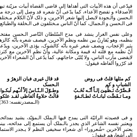
فیدّعی أن هذه الأبیات التی أهداها إلی قاضی القضاة أبیات مزیّنة تبه
الأصدقاء و تفضح الأعداء، کما یدّعی أنّ شعره قد وصل إلی درجة م
الـحسن والـجودة لایصل إلیها شعر الآخرین، و ذلک لأنّ الکلام مـختل
فی الـحسن و الـجمال، کما أنّ الناس مـختلفون فی الـخلقة والطبائع.
وعلى نفس الغرار ینشد فی مدح السّلطان النّاصر الـحسن مفتخرا
بنظمه، وهو یُقارِنُ بین نظمه ونظم الآخرین، فیصف شعره بأنّه کالزه
یثیر الإعجاب، ویصف شعر غیره بأنّه کالشوک، یؤذی الآخرین، ویدّع
أنّ نظمه مع قلّته له قیمة ومکانة عالیة، وأنّ نظم الآخرین مع کثرت
لایقضی مآرب الناس، ولا یُلبّی حاجاتهم، کما یدّعی أنّ الشعراء الآخری
قد کرّروا ألفاظه فیقول:
کم مثلها قلتُ فی روض
قد قال غیری فبان الزهرُ و
الشبابِ و کم
الـحسک
قَـصَّرْتُ نَـظْمِىَ إلـاّ أنّـه نُخَـبٌ
وطـوّلَ الـنّـاسُ إلاّ أنـّهم لَبکـوا
ومـا تـقَضَّت لبانـاتٌ لطـائـفةٍ
قالَتْ حلاوةُ ألفاظی لقـد علکوا
(الـمصدرنفسه: 363)
و فی قصیدته الرائیّة التی یمدح فیها الـملک الـمؤیّد، یشید بمدائحه
ویعتبر نفسه الشاعر الذی یجدر بالـملک أن یستمع إلی مدائحه، بینم
یعتبر الآخرین «شُعرورا» أی شعراء سخیفی النظم لا یـجدر الاستما
إلی أشعارهم فیقول: