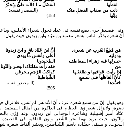
لفظُها
لَتفضُلُ مـا قالَته طیٌّ وبُحتُرُ
دنَت من صفاتِ الفضلِ منک
(الـمصدر نفسه:
183)
وإنّها
وفی قصیدة أخری یضع نفسه فی عداد فحول شعراء الأندلس، ویدّع
أنّ شعره یذکّر الناس بشعر معتمد بن عبّاد وابن زیدون حیث یقول:
مَن مُبلِغُ العُربِ عن شعری
أنَّ ابنَ عَبّاد باقٍ و ابنَ زیدونا
ودولتِه
أعلى وأنفسِ ما یهدی
حبـرتُها فیه زهراء الـمعاطف
الـمُجیدونا
من
فقد رأت مقلتاک البحـرَ والنّونا
إذا رأیتَ قوافیها و طلعْتَـها
کواکبُ الرَّجمِ یـحرقن
کأنّ ألفاظَها فـی سـمعِ
الشَّیاطینا
حُسَّدها
(الـمصدر نفسه:
505)
وهو یقول: إنّ من سمع شعره عرف أنّ الأندلس لم تنس، فلا تزال حی
نضرة، ولایزال شعراؤها العظام فی الذاکرة من أمثال الـمعتمد اب
عبّاد أمیر إشبیلیة وشاعره الوجدانی ابن زیدون. وقد وُرِّی بالبح
والنّون، حیث یرید بهما بحر الشّعر ونون القافیة فی القصیدة ل
الـحوت، و یسمّی حسّاده باسم الشّیاطین، ویعتبر ألفاظ شعره شهبا