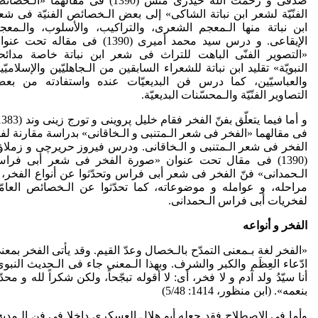
صدقی و رحمت الله حیدری منش (1390) فی مقالهما «الـخص
الفنّیّة لشعر ابن نباتة الشاکی» إلی بعض الـخصائص الفنیّة فی شع
ابن نباتة منها الـمعجم الشعری، والتراکیب، والأسلوب، والـمعج
الإیقاعی. و درس سید محمد أمیری (1390) فی مقاله تحت عن
«التصویر الفنّی الباهت للتراث فی شعر ابن نباتة خاصة مدائح
النبویّة» تقلید ابن نباتة للشعراء السابقین من الـجاهلیّین والإسلامیّی
والعباسیّین، کما درس فن البدیعیّات عنده واستفادته من بع
التصاویر الفنّیّة والـمحسّنات البدیعیّة.
فی مقالهما «الفخر فی شعر الـمتنبی و الـخاقانی» بدراسة مقارنة لف
الفخر فی شعر الـمتنبی و الـخاقانی. ودرس فیروز حریرچی و زملاؤ
(1390) فی مقال تحت عنوان «صورة الفخر فی شعر أبی فرا
الـحمدانی» فنّ الفخر فی شعر أبی فراس وتحدّثوا عن أنواع الفخر، 
مراحله، و عوامله و موضوعاته، کما تحدّثوا عن الـخصائص العامّ
لفخریات أبی فراس الـحمدانی.
الفخر و أنواعه
«الفخر لغة بـمعنی التمدّح بالـخصال وعدّ القیم. وقد یأتی الفخر بمعن
ادّعاء العِظَم والکبر والشرف. وبهذا الـمعنی جاء فی الـحدیث النبوی
أنا سیّدُ ولد آدم و لا فخر، أی: لا أقوله تبجّحاً، ولکن شکراً لله و محدّثا
بنعمه». (ابن منظور، 1414: 5/48)
وأما فی الاصطلاح فقد جعله أبو هلال العسکری داخلا فی فن الـمدیح