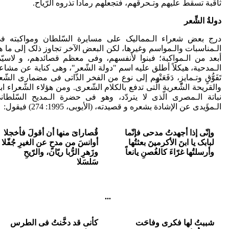
ثاقبة تسقط علیهم وتـحرقهم، فتجعلهم رماداً تذروه الرّیاح.
دولةُ الشِّعر
درج بعض شعراء الـممالیک علی مسایرة السّلطان ومواکبته ف
الـمناسبات والـمواسم وغیرها، لکن البعض الآخر تجاوز ذلک إلی ما ه
أبعد من الـمواکبة؛ فبنوا لأنفسهم، وفی معظم قصائدهم، و لاسیّم
الـمدحیة، هیکلاً أطلق علیه اسم "دولة الشّعر"، وهی کنایة عن مشاع
تَفَوُّقٍ وتـمایزٍ، دَفَعَتْهم إلی نوع من الفخر الذّاتی فی مضماری الشّع
والقریحة الشّعریة الّتی تدفع بالکلام الشّعری. ومن هؤلاء الشّعراء اب
نباتة الـمصری الّذی لا یتردّد، وهو فی حضرة الـمدیح السّلطان
الـمؤَیدی عن الإشادة بشعره و قصیدته، (الأیوبی، 1995: 274) فیقول:
وإنّی إذا أجهدتُ مدحی فإنّما
قُصاراىَ
منها أن أقولَ فأخجلا
لبابک یا ابنَ الأکرمینَ بعثتُها
أوانسَ من مدحٍ عن الغیرِ جُفّلا
وأرسلتُها غرّاءَ کالغُصنِ یانعاً
وزَهرِ الرُّبا ریّان، والرّیحِ
سَلسَلا
...
شببتُ لها فکری وفاحَت
کأنی قد دخَّنتُ فی الطرس