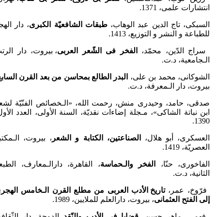
انتشارات علمی، 1371.
السبکی، تاج الدین عبد الوهاب،
طبقات الشافعیّة الکبرى
، دار الهج
للطباعة و النشر و التوزیع، 1413.
سراج الدّین، محمّد،
الفخر فی الشّعر العربی
، بیروت، دار الرت
الـجامعیة، د.ت.
الشوکانی، محمد بن علی،
البدر الطالع بمحاسن من بعد القرن السابع
بیروت، دار الـمعرفة، د.ت.
صدقی، حامد، وحیدری منش، رحمت الله، «الـخصائص الفنّیّة لشع
ابن نباتة الشاکی»، مـجلة إضاءات نقدیّة، السنة الأولى، العدد الأول
1390.
العسکری، أبو هلال،
الصناعتین، الکتابة و الشعر
، بیروت، الـمکتب
العصریّة، 1419.
الفاخوری، حنّا،
الفخر والـحماسة
، القاهرة، دارالـمعارف، الطبع
الثانیة، د.ت.
­­­­­­­فرّوخ، عمر،
تاریخ الأدب العربی من مطلع القرن الـخامس الهجر
إلی الفتح العثمانی
، بیروت، دارالعلم للملایین، 1989.
فهمی، ماهر حسن،
قضایا فی الأدب والنّقد
، الدوحة، دار الثّقافة