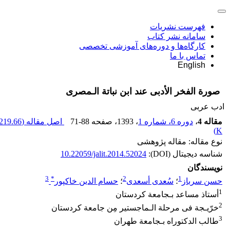
فهرست نشریات
سامانه نشر کتاب
کارگاه‌ها و دوره‌های آموزشی تخصصی
تماس با ما
English
صورة الفخر الأدبی عند ابن ‌نباتة الـمصری
ادب عربی
مقاله 4
،
دوره 6، شماره 1
، 1393
، صفحه
71-88
اصل مقاله (
219.66
)
K
نوع مقاله: مقاله پژوهشی
شناسه دیجیتال (DOI):
10.22059/jalit.2014.52024
نویسندگان
3
*
2
1
حسن سرباز
؛
سُعدى أسعدی
؛
حسام الدین خاکپور
1
أستاذ مساعد بـجامعة کردستان
2
خرّیـجة فی مرحلة الـماجستیر مِن جامعة کردستان
3
طالب الدکتوراه بـجامعة طهران