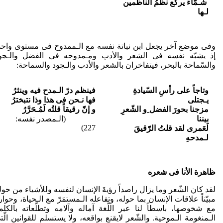
شـمّاءُ یرکع نظمُ الناظمین
لـها
وفی موضع آخر یجعل ابن نباتة نفسه مع الـممدوح فی مستوی واحد
إذ یشبّه نفسه فی الشعر والأدب ومـمدوحه فی الفضل والـجو
والسّماحة بالبحر، فیتفاخران بالشعر والأدب والـجود والسماحة:
وتاجاً على رأسِ السّیادةِ
فینظم درّ الـمدح فیه وینثرُ
یـجتلی
فها نـحن فی هذا وذا نتبخترُ
مزجنا بحورَ الفضل ِو الشّعرِ
و إنّ رقیقاً قلتُه لَمُـحَرَّرُ
بیننا
(الـمصدر نفسه:
227)
لَعَمری لقد قلتُ الرّقیقَ
لـمدحهِ
ظاهرة الأنا فی شعره
لقد کان الشّعر وما­­ یزال راصداً رؤیةَ الإنسان لنفسه وللأشیاء من حول
مبیّناً علاقات الإنسان بما حوله، وتفاعله الـمستمَرّ مع الـحیاة، وحوار
مع شخوصها، باسطاً لنا عبر اللّغة آماله وآلامه وتطلّعا­ته بالکلم
الـمنغومة الـموحیة. والشّعر لایقنع بواقعه، ولا یستسلم للقوانین الّت