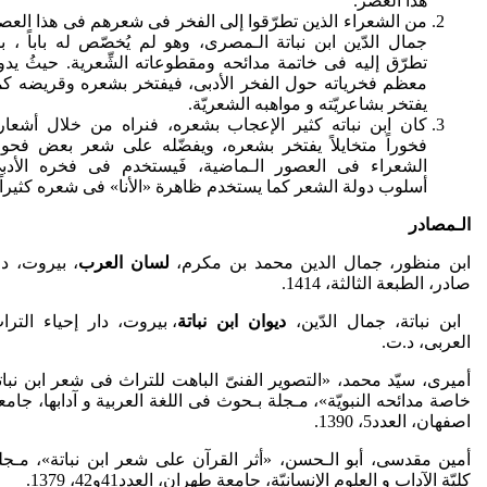
هذا العصر.
من الشعراء الذین تطرّقوا إلی الفخر فی شعرهم فی هذا العص
جمال الدّین ابن نباتة الـمصری، وهو لم یُخصّص له باباً ، ب
تطرّق إلیه فی خاتمة مدائحه ومقطوعاته الشِّعریة. حیثُ یدو
معظم فخریاته حول الفخر الأدبی، فیفتخر بشعره وقریضه کم
یفتخر بشاعریّته و مواهبه الشعریّة.
کان ابن نباته کثیر الإعجاب بشعره، فنراه من خلال أشعار
فخوراً متخایلاً یفتخر بشعره، ویفضّله علی شعر بعض فحو
الشعراء فی العصور الـماضیة، فَیستخدم فی فخره الأدب
أسلوب دولة الشعر کما یستخدم ظاهرة «الأنا» فی شعره کثیراً.
الـمصادر
ابن منظور، جمال الدین محمد بن مکرم،
لسان العرب
، بیروت، دا
صادر، الطبعة الثالثة، 1414.
ابن نباتة، جمال الدّین،
دیوان
ابن نباتة
، بیروت، دار إحیاء الترا
العربی، د.ت.
أمیری، سیّد محمد، «التصویر الفنیّ الباهت للتراث فی شعر ابن نبات
خاصة مدائحه النبویّة»، مـجلة بـحوث فی اللغة العربیة و آدابها، جامع
اصفهان، العدد5، 1390.
أمین مقدسی، أبو الـحسن، «أثر القرآن على شعر ابن نباتة»، مـجل
کلیّة الآداب و العلوم الإنسانیّة، جامعة طهران، العدد41و42، 1379.