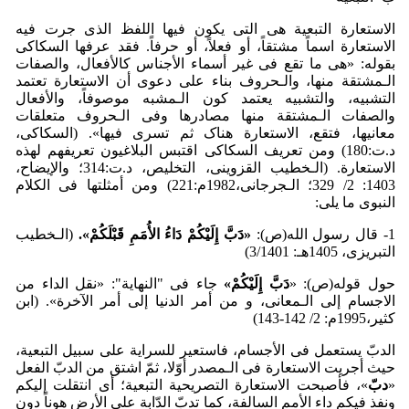
الاستعارة التبعیة هی التی یکون فیها اللفظ الذی جرت فیه
الاستعارة اسماً مشتقاً، أو فعلاً، أو حرفاً. فقد عرفها السکاکی
بقوله: «هی ما تقع فی غیر أسماء الأجناس کالأفعال، والصفات
الـمشتقة منها، والـحروف بناء علی دعوی أن الاستعارة تعتمد
التشبیه، والتشبیه یعتمد کون الـمشبه موصوفاً، والأفعال
والصفات الـمشتقة منها مصادرها وفی الـحروف متعلقات
معانیها، فتقع، الاستعارة هناک ثم تسری فیها». (السکاکی،
د.ت:180) ومن تعریف السکاکی اقتبس البلاغیون تعریفهم لهذه
الاستعارة. (الـخطیب القزوینی، التخلیص، د.ت:314؛ والإیضاح،
1403: 2/ 329؛ الـجرجانی،1982م:221) ومن أمثلتها فی الکلام
النبوی ما یلی:
1- قال رسول الله(ص):
«دَبَّ إِلَی
کُم
دَاءُ الأُمَمِ قَب
لَکُم
».
(الـخطیب
التبریزی، 1405هـ: 3/1401)
حول قوله(ص): «
دَبَّ إِلَی
کُم
ْ»
جاء فی "النهایة": «نقل الداء من
الاجسام إلی الـمعانی، و من أمر الدنیا إلی أمر الآخرة». (ابن
کثیر،1995م: 2/ 142-143)
الدبّ یستعمل فی الأجسام، فاستعیر للسرایة علی سبیل التبعیة،
حیث أجریت الاستعارة فی الـمصدر أوّلا، ثمّ اشتق من الدبّ الفعل
«
دبّ
»، فأصبحت الاستعارة التصریحیة التبعیة؛ أی انتقلت إلیکم
ونفذ فیکم داء الأمم السالفة، کما تدبّ الدّابة علی الأرض هوناً دون