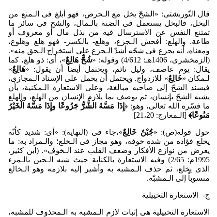
قال التّوربشتی: «الشحّ بخل مع الـحرص، فهو أبلغ فی الـمنع من
البخل، فالبخل یستعمل فی الضنة بالـمال، والشح فی سائر ما
تمتنع النفس عن الاسترسال فیه من بذل مال أو معروف أو
طاعة. والهلع: أفحش الـجزع، وهلع- بالکسر- فهو هلع وهلوع،
‌ومعناه، أنه یجزع فی شحّه أشدّ الـجزع علی استخراج الـحق منه».
(الزمخشری، 1406هـ: 4/612) وقوله: «
شُحٌّ هَالِعٌ
»، أی: ذو هلع، کما
یقال: یوم عاصف، ولیل نائم، ویحتمل أیضاً أن یقول: «
هَالِعٌ
»
لـمکان «
خَالِعٌ
» للازدواج. ویحتمل أن یحمل علی الإسناد الـمجازی،
فیسند الشحّ إلی صاحبه مبالغة، وعلی الاستعارة الـمکنیة، بأن
یشبه الشحّ بإنسان، ثم یوصف بما یلازم الإنسان من الهلع، والهلع
ما فسّره الله تعالی، وهو: ﴿
إِذَا مَسَّهُ الشَّرُّ جَزُوعًا وإِذَا مَسَّهُ الْخَیْرُ
مَنُوعًا
﴾
[الـمعارج: 21،20]
حول قوله(ص): «
جُب
نٌ خَالِعٌ
»،جاء فی (النهایة): «أی: شدید کأنّه
یخلع فؤاده من شدة خوفه، وهو مجاز فی الـخلع؛ والـمراد به: ما
یعرض من نوازع الأفکار وضعف القلب عند الـخوف». (ابن کثیر،
1995م: 2/65) وفیه الاستعارة بالکنایة حیث شبه الـجبن بالـمرء
الذی یخلع، ثم حذف الـمشبه به وأشیر إلیه بلازمه وهو الـخالع
منسوباً إلی الـمشبّه.
ج- الاستعارة التخییلیة
الاستعارة التخییلیة هی إثبات لازم الـمشبه به الـمحذوف للمشبه،