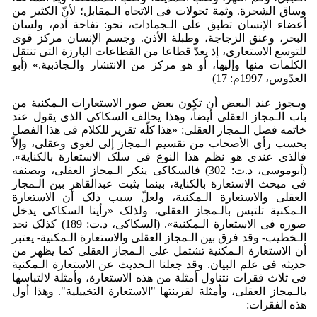
وساق الشجرة. وثمة تحولات فی الاتجاه الـمقابل؛ لأنّ الکثیر من
أعضاء الإنسان تطبق علی الـجمادات، نحو: تفاحة آدم، ولسان
البحر، وعنق الزجاجة، وطبلة الأذن. وجسم الإنسان مرکز قوی
للتوسع الاستعاری، إذ یعدّ قطاعا من القطاعات البارزة التی تنتقل
الکلمات منها وإلیها، أو هو مرکز من الانتشار والـجاذبیة.» (أبو
العدّوس، 1997م: 17)
ویـجوز عند البعض أن تکون بعض صور الاستعارات الـمکنیة من
باب الـمجاز العقلی أیضاً، وهذا یخالف السکاکی الذی یقول عند
خاتمه فصل الـمجاز العقلی: «هذا کلّه تقریر للکلام فی هذا الفصل
بحسب رأی الأصحاب من تقسیم الـمجاز إلی لغوی وعقلی، وإلاّ
فالذی عندی هو نظم هذا النوع فی سلک الاستعارة بالکنایة».
(أبوموسی، د.ت: 302) فالسکاکی ینکر الـمجاز العقلی، ویصنفه
فی مبحث الاستعارة بالکنایة، بینما یثبت عبدالقاهر بین الـمجاز
العقلی والاستعارة الـمکنیة، ولعلّ سبب ذلک أن الاستعارة
الـمکنیة تلتبس بالـمجاز العقلی، ولذلک «رأینا السکاکی یدخل
صوره فی الاستعارة الـمکنیة». (السکاکی، د.ت: 189) کذلک نجد
الـخطیب- وقد فرق بین الـمجاز العقلی والاستعارة الـمکنیة- یعتبر
أن الاستعارة الـمکنیة تشتمل علی الـمجاز العقلی کما یظهر من
حدیثه فی علم البیان. وقد جعلنا الـحدیث عن الاستعارة الـمکنیة
فی ثلاث فقرات نتناول أمثلة من هذه الاستعارة، وأمثلة لالتباسها
بالـمجاز العقلی، وأمثلة لقرینتها "الاستعارة التخییلیة". وهذا أول
هذه الفقرات: