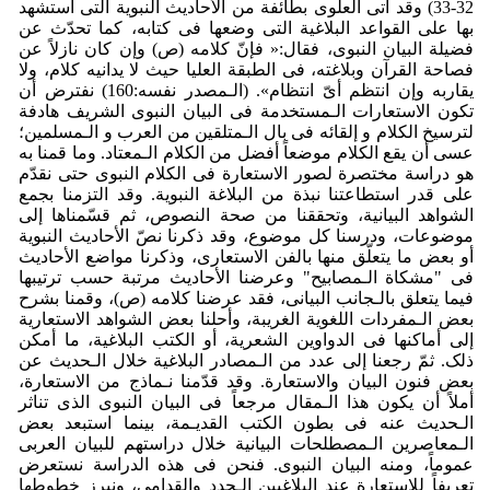
32-33) وقد أتی العلوی بطائفة من الأحادیث النبویة التی استشهد
بها علی القواعد البلاغیة التی وضعها فی کتابه، کما تحدّث عن
فضیلة البیان النبوی، فقال:« فإنّ کلامه (ص) وإن کان نازلاً عن
فصاحة القرآن وبلاغته، فی الطبقة العلیا حیث لا یدانیه کلام، ولا
یقاربه وإن انتظم أیّ انتظام». (الـمصدر نفسه:160) نفترض أن
تکون الاستعارات الـمستخدمة فی البیان النبوی الشریف هادفة
لترسیخ الکلام و إلقائه فی بال الـمتلقین من العرب و الـمسلمین؛
عسی أن یقع الکلام موضعاً أفضل من الکلام الـمعتاد. وما قمنا به
هو دراسة مختصرة لصور الاستعارة فی الکلام النبوی حتی نقدّم
علی قدر استطاعتنا نبذة من البلاغة النبویة. وقد التزمنا بجمع
الشواهد البیانیة، وتحققنا من صحة النصوص، ثم قسّمناها إلی
موضوعات، ودرسنا کل موضوع، وقد ذکرنا نصّ الأحادیث النبویة
أو بعض ما یتعلّق منها بالفن الاستعاری، ‌وذکرنا مواضع الأحادیث
فی "مشکاة الـمصابیح" وعرضنا الأحادیث مرتبة حسب ترتیبها
فیما یتعلق بالـجانب البیانی، فقد عرضنا کلامه (ص)، وقمنا بشرح
بعض الـمفردات اللغویة الغریبة، وأحلنا بعض الشواهد الاستعاریة
إلی أماکنها فی الدواوین الشعریة، أو الکتب البلاغیة، ما أمکن
ذلک. ثمّ رجعنا إلی عدد من الـمصادر البلاغیة خلال الـحدیث عن
بعض فنون البیان والاستعارة. وقد قدّمنا نـماذج من الاستعارة،
أملاً أن یکون هذا الـمقال مرجعاً فی البیان النبوی الذی تناثر
الـحدیث عنه فی بطون الکتب القدیـمة، بینما استبعد بعض
الـمعاصرین الـمصطلحات البیانیة خلال دراستهم للبیان العربی
عموماً، ومنه البیان النبوی. فنحن فی هذه الدراسة نستعرض
تعریفاً للاستعارة عند البلاغیین الـجدد والقدامی، ونبرز خطوطها