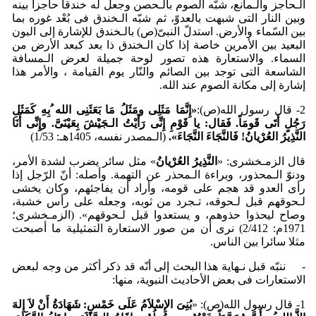
الـحاجز والـمانع، شبّه الصوم بالـحصن وجعل له خندقاً حاجزاً بینه
وبین النار التی شبهت بالعدوّ، ثم شبّه الـخندق فی بُعْد غوره بما
بین السّماء والأرض. استدلّ النبیّ(ص) بالـخندق للإشارة إلی البون
البعید بین الأمرین خاصة إذا کان الـخندق ذا بعد کبعد الأرض من
السماء. والاستعارة هذه تصور لوحة جمیلة لعرض الـمسافة
الشاسعة التی توجد بین الصائم والنّار یوم القیامة ، والأمر هذا
إشارة إلی مکانة الصوم عند الله.
2- قال رسول الله(ص):
«إِنَّمَا مَثَلِی ومَثَلُ مَا بَعَثَنِی الله ُبِهِ کَمَثَلِ
رَجُلٍ أَتَی قَومَاً. فَقال: یا قَو
مِ إِنِّی رَأَی
تُ الـجَی
شَ بِعَی
نَیَّ. وإِنِّی أَنَا
النَّذِیرُ العُر
یانُ! فَالنَّجَاءَ النَّجَاءَ».
(الـمصدر نفسه، 1405هـ: 1/53)
قال الزمـخشری: «
النَّذِیرُ العُر
یانُ
» مثل سائر یضرب لشدة الأمر،
ودنوّ الـمحذور، وبراءة الـمحذر عن التهمة. وأصله: أنّ الرّجل إذا
رأی العدو قد هجم علی قومه، وأراد أن یفاجئهم، وکان یخشی
لـحوقهم قبل لـحوقه، تـجرد من ثوبه، وجعله علی رأس خشبة،
وصاح لیحذوا حذوهم، و یستعدوا قبل لـحوقهم». (الزمـخشری؛
1971م: 2/412) نری أن من صور الاستعارة التمثیلیة ما أصبحت
مثلا سائرا بین الناس.
- ننبّه قبل نـهایة هذا البحث إلی أنّه قد ذکر أکثر من وجه لبعض
الاستعارات فی بعض الأحادیث النبویة، منها:
1- قال رسول الله(ص): «
بُنِیَ الإِس
لاَمُ عَلَی خَم
سٍ: شَهَادَةُ أَن
لاَ إِلهَ