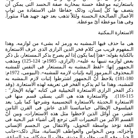
باستعارتیه موعظة حسنة بمحاربة صفة الـحسد التی یمکن أن
یتصف بها کلّ إنسان، وذلک حفاظا علی الاستفادة من ثواب
الأعمال الصالـحة الـحسنة ولئلاّ تذهب بعد جهد جهید هباءً منثوراً.
وفی هذا موعظة أیّ موعظة.
الاستعارة الـمکنیة
هی ما حذف فیها الـمشبه به ورمز له بشیء من لوازمه. وهذا
الـمفهوم قریب من کلام فخر الدین الرازی الذی عرف الاستعارة
بالکنایة بقوله: «هذا إنما یکون إذا لم یصرح بذکر الـمستعار، بل ذکر
بعض لوازمه تنبیهاً به علیه». (الرازی، 1985م: 124-125) ومذهب
الـجمهور إنها: «لفظ الـمشبه به الـمستعار فی النفس للمشبه
الـمحذوف الـمرموز إلیه بإثبات لازمه للمشبه». (البیومی، 1972م:
180-181) یلاحظ أنّ الـجمهور اشترطوا إثبات لازم الـمشبه به
للمشبه، وهذا ما لم یذکره الفخر فی تعریفه لهذه الاستعارة. (وقد
ذکر الفخر الرازی الاستعارة التخییلیة فی کتابه "نهایة الإیجاز" :
115-116). والاستعارة هذه هی التی یسمّی قسم منها فی
الاستعارة الـحدیثة بالاستعارة التجسیمیة وشرحها کما یلی: یعد
الفیلسوف الإیطالی جیامباتستا الذی عاش فی القرن الثامن
عشر، من أوائل الذین لاحظوا مثل هذه الاستعارات، وبین أنّ
القسم الأکبر من التعبیرات التی ترجع إلی أشیاء غیر الـحیة فی
اللغة تؤخذ بواسطة التحویل، والانتقال من الـجسم الإنسانی
وأجزائه، ومن الـحواس والعواطف الإنسانیة، مثال ذلک:«جانب
الـجبل، وفم النهر، وقلب الـمدینة، وقلب الـمشکلة، وید الساعة،