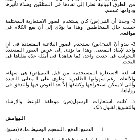
من الطرق البیانیة نظرا إلی نفاذها فی الـمتلقّین وشدّة تأثیرها
ودوامها عندهم.
2- وجدنا أن النبی(ص) کان یستخدم الصور الاستعاریة الـمختلفة
حسب حال الـمخاطبین. وهذا ما یؤدّی إلی أن یقع الکلام فی
مواقعه.
3- یبدو أنّ النبیّ(ص) یستخدم الصور البلاغیة الـمتعددة فی آنٍ
واحد لإیفاد الـمعنی، وهذا ما یؤدی إلی عرض الصور الـمتعددة
الـجوانب فی حدیث واحد، کما شاهدنا فی أمثلة عدّة نقلناها فی
البحث.
4- لغة الاستعارة الـمستخدمة من قبل النبی(ص) هی سهلة،
والألفاظ رغم سهولتها الظاهریة تنطوی علی الـمعانی البعیدة
والتی لا یمکن استخراجها وکشفها إلاّ بعد الغوص فیها والتدقق فی
زوایاها.
5- کانت استعارات الرسول(ص) موظفة للوعظ والإرشاد
والتشویق لقبول ذلک.
الـهوامش
1- الدسع :الدفع ، الـمعجم الوسیط،مادة (دسع).