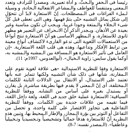
رئیساً فی الـحفز والـحثّ، و أداة تعبیریة، ومصدراً للترادف وتعدد
الـمعنی ومتنفساً للعواطف والـمشاعر الانفعالیة الـحادة، و وسیلة
لـملء الفراغات فی الـمصطلحات. إنّ الاستعارة لابدّ أن تتحوّل
إلی شکل یماثل التشبیه حتّی یتمّ فهمها. وهی التی تعطی قبل کلّ
شیء الـجلاء والـمتعة وجودا غریبا، ویـجب أن تکون مناسبة وغیر
بعیدة عن الأذهان. ویـجدر الذکر أنّ الانـحراف عن التعبیر هو مظهر
ثانوی للاستعارة، و الـمظهر الأساسی هو أنّ الاستعارة تنتج أنواعاً
من الاستعمالات اللغویة التی تدعو القاریء لاکتشاف أنواع معینة
من ترابط الأفکار وتداعیها، وهذه هی قلب اللغة الاستعاریة. «إن
العامل فی تأثیر الاستعارة هو الـمسافة بین الـمشبه والـمشبه به،
أوکما یقول سایس: زاویة الـخیال». (أبوالعدوس، 1997م: 11).
الاستعارة وفقا للنظریة الاستبدالیة «هی علاقة لغویة تقوم علی
الـمقارنة، شأنها فی ذلک شأن التشبیه ولکنها تتمایز عنه بأنها
تعتمد علی الاستبدال، أو الانتقال بین الدلالات الثابتة للکلمات
الـمختلفة، أی إنّ الـمعنی لا یقدم فیها بطریقة مباشرة، بل یقارن
أو یستبدل بغیره علی أساس من التشابه. ووفقاً للنظریة
السیاقیة؛ الاستعارة عملیة خلق جدید فی اللغة، ولغة داخل اللغة،
فیما تقیمه من علاقات جدیدة بین الکلمات. ووفقاً للنظریة
التفاعلیة هی تتجاوز الاقتصار علی کلمة واحدة، و تحصل من
التفاعل أو التوتر بین بؤرة الـمجاز، والإطار الـمحیط بها، وتبین هذه
النظریة أنّ للاستعارة هدفاً جمالیاً وتشخیصیاً وتـجسیدیاً وتـخییلیاً
وعاطفیاً». (الـمصدر نفسه: 7-8).