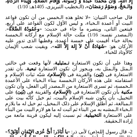
إِلاَّ الله،ُ وَأَنَّ مُحَمَّدَاً عَب
دُهُ وَ رَسُولُهُ، وَإِقَامُ الصَّلاَةِ، وَإِیتَاءُ الزَّکَاةِ،
وَالـحَجُّ، وَصَو
مُ رَمَضَانَ».
(الـخطیب التبریزی، 1405هـ: 1/10)
قال صاحب التبیان: «لا تخلو هذه الـخمس من أن تکون قواعد
البیت أو أعمدة الـخباء، و لیس الأوّل لکون القواعد علی أربع،
فیتعین الثانی، وینصره ما جاء فی حدیث: «
وعَمُودُهُ الصَّلاَةُ
».
(الـمصدر نفسه: 1/16) مثّلت حالة ‌الإسلام مع أرکانه الـخمسة
بحالة خباء أقیمت علی خمسة أعمدة، وقطبها الذی تدور علیه
الأرکان هو: «
شَهَادَةُ أَن
لاَ إِلهَ إِلاَّ الله
»، وبقیت شعب الإیمان
کالأوتاد للخباء.
وهذا علی أن تکون الاستعارة‌
تـمثیلیة
، لأنها وقعت فی حالتی
الـمثل والـمثل به، ویـجوز أن تکون الاستعارة
تبعیة
، بأن تقدر
الاستعارة فی
(بُنِیَ
) والقرینة فی
(الإِسلام)،
شبّه ثبات الإسلام و
استقامته علی هذه الأرکان الـخمسة ببناء الـخباء علی الأعمدة
الـخمسة، ثم تسری الاستعارة من الـمصدر إلی الفعل، وأن تکون
مکنیة
بأن تکون الاستعارة فی
(الإِسلام
)،
والقرینة فی
(بُنِیَ)
علی
التخییل، بأن یکون شبه الإسلام بالبیت، ثم خیل کأنّه بیت علی
الـمبالغة، ثم أطلق الإسلام علی ذلک الـمخیل، ثم خیل له ما یلازم
الـخباء الـمشبه به من البناء ثم أثبت له ما هو لازم البیت من البناء
علی الاستعارة
التخییلیة
، ثم نسبت إلیه لیکون قرینة مانعة من
إرادة الـحقیقة.
2- قال رسول الله(ص) لأبی ذر: «
یا أَبَاذَر! أَیُّ عُرَی الإِی
مَانِ أَو
ثَقُ؟
»