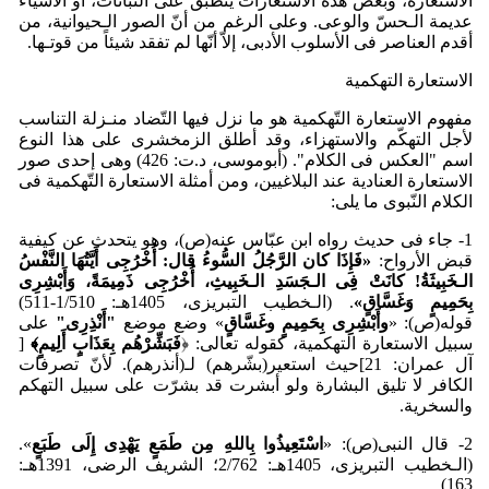
الاستعارة، وبعض هذه الاستعارات ینطبق علی النباتات، أو الأشیاء
عدیمة الـحسّ والوعی. وعلی الرغم من أنّ الصور الـحیوانیة، من
أقدم العناصر فی الأسلوب الأدبی، إلاّ أنّها لم تفقد شیئاً من قوتـها.
الاستعارة التهکمیة
مفهوم الاستعارة التّهکمیة هو ما نزل فیها التّضاد منـزلة التناسب
لأجل التهکّم والاستهزاء، وقد أطلق الزمخشری علی هذا النوع
اسم "العکس فی الکلام". (أبوموسی، د.ت: 426) وهی إحدی صور
الاستعارة العنادیة عند البلاغیین، ومن أمثلة الاستعارة التّهکمیة فی
الکلام النّبوی ما یلی:
1- جاء فی حدیث رواه ابن عبّاس عنه(ص)،‌ وهو یتحدث عن کیفیة
قبض الأرواح:
«فَإِذَا کان الرَّجُلُ السُّوءُ قال: أُخ
رُجِی أَیَّتُهَا النَّف
سُ
الـخَبِیثَةُ! کانَت
فِی الـجَسَدِ الـخَبِیثِ، أُخ
رُجِی ذَمِیمَةً، وَأَب
شِرِی
بِحَمِیمٍ وَغَسَّاقٍ»
. (الـخطیب التبریزی، 1405هـ: 1/510-511)
قوله(ص): «
وأَب
شِرِی بِحَمِیمٍ وغَسَّاقٍ
» وضع موضع
"أَن
ذِرِی"
علی
سبیل الاستعارة التهکمیة، کقوله تعالی: ﴿
فَبَشِّرْهُم بِعَذَابٍ أَلِیمٍ﴾
[
آل عمران: 21]حیث استعیر(بشّرهم) لـ(أنذرهم). لأنّ تصرفات
الکافر لا تلیق البشارة ولو أبشرت قد بشرّت علی سبیل التهکم
والسخریة.
2- قال النبی(ص): «
اس
تَعِیذُوا بِاللهِ مِن طَمَعٍ یَه
دِی إِلَی طَبَعٍ
».
(الـخطیب التبریزی، 1405هـ: 2/762؛ الشریف الرضی، 1391هـ:
163)