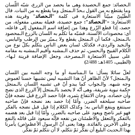
الـحصائد: جمع الـحصیدة وهی ما یحصد من الزرع، شبّه اللّسان
وما یقتطع به من القول بـحدّ الـمنجل وما یقطع به من النبات. قال
الطَیْبِیّ مبیّناً الاستعارة فی کلمة
"الـحصائد
" وقرینة هذه
الاستعارة: «"
الـحصائد":
جمع حصیدة، فعیلة بمعنی مفعولة، من
حصد، إذا قطع الزّرع وهذا من إضافة اسم الـمفعول إلی فاعله،
أی: محصودات الألسنة، فشبّه ما تکلّم به اللسان بالزرع الـمحصود
بالـمنجل، فکما أن الـمنجل یقطع ولا یـمیّز بین الرطب والیابس،
والـجید والردیء، فکذلک لسان بعض الناس یتکلّم بکلّ نوع من
الکلام القبیح والـحسن، ثم حذف الـمشبه وأقیم الـمشبه به مقامه
علی سبیل الاستعارة الـمصرحة، وجعل الإضافة قرینة لـها».
(
الطیبی، 1405هـ: 2/488
)
لعلّ سائلا یسأل: ما الـمناسبة أو ما وجه الشبه بین اللسان
والـمنجل؟ لأنّ الظاهر أنّ هذا التشبیه لیس تشبیها حسنا لغموض
وجه شبهه. والـجواب کما یبدو أنّ فی تشبیه اللسان بالـمنجل
حکمة نبویة شریفة، وهی أنّه لا یحصد بالـمنجل إلاّ الزرع الذی نضج
وآن حصاده، وحان الانتفاع بثمره، فإذا حصد الزرع قبل نضجه فإنّ
صاحبه سیلحقه الضرر، وأمّا إذا حصد بعد نضجه فإنّ صاحبه
سینتفع وینفع الناس به؛ وکذلک الکلام إذا قیل قبل نضجه بالفکر
فهو غیر ناضج ویعود علی صاحبه بالضرر، وأمّا إذا قیل بعد هضمه
بالتفکر والتعقل والاطمئنان من نفعه فإنّه سیعود علی قائله بالنفع
وعلی الآخرین بالفائدة. وهذا یعنی أنّ الرسول الأعظم(ص) یأمرنا
بهذا الـحدیث البلیغ أن نفکّر ثمّ نتکلم، لا أن نتکلم ثمّ نفکّر.