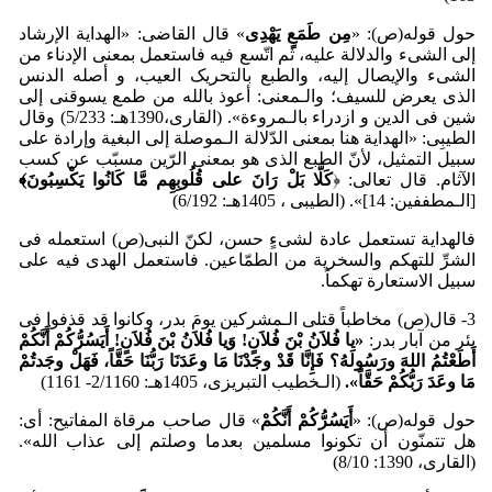
حول قوله(ص): «
مِن طَمَعٍ یَه
دِی
» قال القاضی: «الهدایة الإرشاد
إلی الشیء والدلالة علیه، ثم اتّسع فیه فاستعمل بمعنی الإدناء من
الشیء والإیصال إلیه، والطبع بالتحریک العیب، و أصله الدنس
الذی یعرض للسیف؛ والـمعنی: أعوذ بالله من طمع یسوقنی إلی
شین فی الدین و ازدراء بالـمروءة». (القاری،1390هـ: 5/233) وقال
الطیبِی: «الهدایة هنا بمعنی الدّلالة الـموصلة إلی البغیة وإرادة علی
سبیل التمثیل، لأنّ الطبع الذی هو بمعنی الرّین مسبّب عن کسب
الآثام. قال تعالی: ﴿
کَلَّا بَلْ رَانَ علی قُلُوبِهِم مَّا کَانُوا یَکْسِبُونَ﴾
[الـمطففین: 14]». (الطیبی ، 1405هـ: 6/192)
فالهدایة تستعمل عادة لشیءٍ حسن، لکنّ النبی(ص) استعمله فی
الشرِّ للتهکم والسخریة من الطمّاعین. فاستعمل الهدی فیه علی
سبیل الاستعارة تهکماً.
3- قال(ص) مخاطباً قتلی الـمشرکین یومَ بدر، وکانوا قد قذفوا فی
بئر من آبار بدر:
«یا فُلاَنُ ب
نَ فُلاَنٍ! وَیا فُلاَنُ ب
نَ فُلاَنٍ! أَیَسُرُّکُم
أَنَّکُم
أَطَع
تُمُ اللهَ ورَسُولَهُ؟ فَإِنَّا قَد
وجَد
نَا مَا وعَدَنَا رَبُّنَا حَقَّاً، فَهَل
وجَدتُم
مَا وعَدَ رَبُّکُم
حَقَّاً».
(الـخطیب التبریزی، 1405هـ: 2/1160- 1161)
حول قوله(ص): «
أَیَسُرُّکُم
أَنَّکُم
» قال صاحب مرقاة المفاتیح: أی:
هل تتمنّون أن تکونوا مسلمین بعدما وصلتم إلی عذاب الله».
(القاری، 1390: 8/10)