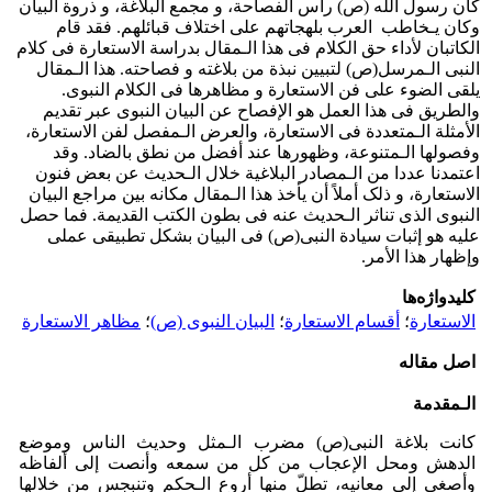
کان رسول الله (ص) رأس الفصاحة، و مجمع البلاغة، و ذروة البیان
وکان یـخاطب العرب بلهجاتهم علی اختلاف قبائلهم. فقد قام
الکاتبان لأداء حق الکلام فی هذا الـمقال بدراسة الاستعارة فی کلام
النبی الـمرسل(ص) لتبیین نبذة من بلاغته و فصاحته. هذا الـمقال
یلقی الضوء علی فن الاستعارة و مظاهرها فی الکلام النبوی.
والطریق فی هذا العمل هو الإفصاح عن البیان النبوی عبر تقدیم
الأمثلة الـمتعددة فی الاستعارة، والعرض الـمفصل لفن الاستعارة،
وفصولها الـمتنوعة، وظهورها عند أفضل من نطق بالضاد. وقد
اعتمدنا عددا من الـمصادر البلاغیة خلال الـحدیث عن بعض فنون
الاستعارة، و ذلک أملاً أن یأخذ هذا الـمقال مکانه بین مراجع البیان
النبوی الذی تناثر الـحدیث عنه فی بطون الکتب القدیمة. فما حصل
علیه هو إثبات سیادة النبی(ص) فی البیان بشکل تطبیقی عملی
وإظهار هذا الأمر.
کلیدواژه‌ها
الاستعارة
؛
أقسام الاستعارة
؛
البیان النبوی (ص)
؛
مظاهر الاستعارة
اصل مقاله
الـمقدمة
کانت بلاغة النبی(ص) مضرب الـمثل وحدیث الناس وموضع
الدهش ومحل الإعجاب من کل من سمعه وأنصت إلی ألفاظه
وأصغی إلی معانیه، تطلّ منها أروع الـحکم وتنبجس من خلالها