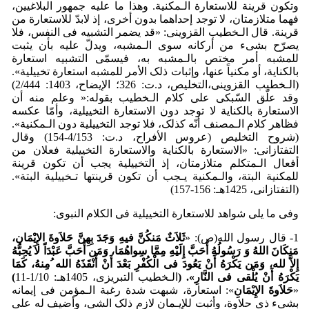
وتکون قرینة للاستعارة الـمکنیة. وهذا ما علیه جمهور البلاغیین،
فهما متلازمتان، لا توجد إحداهما بدون أخری، إذ لابدّ للاستعارة من
قرینة. قال الـخطیب القزوینی: «قد یضمر التشبیه فی النفس، فلا
یصرّح بشیء من أرکانه سوی الـمشبه، ویدلّ علیه بأن یثبت
للمشبه أمر مختص بالـمشبه به، فیسمّی التشبیه استعارة
بالکنایة، أو مکنیاً عنها، وإثبات ذلک الأمر للمشبه استعارة تخییلیة».
(الـخطیب القزوینی،التخلیص، د.ت: 326؛ الإیضاح، 1403: 2/444)
وقد علّق السّبکی علی کلام الـخطیب بقوله:« وعلم منه أن
الاستعارة بالکنایة لا توجد دون الاستعارة التخییلیة، وأمّا عکسه
فظاهر کلام الـمصنف أنّه کذلک، فلا توجد التخییلیة دون الـمکنیة».
(شروح التخلیص (عروس الأفراح، د.ت: 4/153-154) وقال
التفتازانی: «الاستعارة بالکنایة والاستعارة التخییلیة فعلان من
أفعال الـمتکلم متلازمتان، إذ التخییلیة یجب أن تکون قرینة
للمکنیة البتة، والـمکنیة یـجب أن تکون قرینتها تـخییلیة البتة».
(التفتازانی، 1425هـ: 156-157)
وفی ما یلی شواهد للاستعارة التخییلیة فی الکلام النبوی:
1- قال رسول الله(ص): «
ثَلاَثٌ مَن
کُنَّ فیهِ وَجَدَ بِهِنَّ حَلاَوةَ الإِی
مَانِ،
مَن
کَانَ اللهُ وَ رَسُولُهُ أَحَبَّ إِلَی
هِ مِمَّا سِواهُمَا، وَمَن أَحَبَّ عَب
دَاً لاَ یُحِبُّهُ
إِلاَّ لله، وَمَن یَک
رَهُ أَن
یَعُودَ فی ال
کُف
رِ بَع
دَ أَن
أَن
قَذَهُ الله ُمِنهُ، کَمَا
یَک
رَهُ أَن
یُل
ْق
ی
فی النَّارِ».
(
الـخطیب التبریزی، 1405هـ: 1/10-11
)
«
حَلاَوةَ الإِی
مَانِ
»: استعارة، شبهت شدة رغبة الـمؤمن فی إیمانه
بشیء ذی حلاوة، وأثبت للإیـمان لازم ذلک الشی، وأضیف له علی