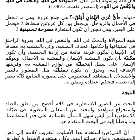
قال:الله ورسولُه أعلم. قال: «
الـمُوالاَةُ فی اللهِ، والـحُبُّ فی اللهِ،
والبُغ
ضُ فی اللهِ».
(
الـمصدر نفسه: 3:/1396
)
«قوله:
«أَیُّ عُرَی الإِی
مَانِ أَو
ثَقُ»؟
هی جمع عروة، وهی ما تـجعل
فی الأحمال والرواحل، ویـجعل بین کل عروتین شظاظ،2 فیحمل
علی البعیر، وهی تـجوز أن تکون استعارة
مصرحة تـحقیقیة
.3
شبه الـموالاة والـحبّ فی الله، والبغض فی الله، بعروة الراحلة
فی استیثاقها وإحکامها، فحذف الـمشبه، وأتی بالـمشبه به، مضافاً
إلی الإیـمان لیکون قرینة مانعة من إرادة الـحقیقة، وأن تکون
مکنیّة
بأن یکون الـمشبه الإیـمان والـمشبه به الأحمال، ویتوهّم
الإیـمان علی سبیل
التخییلیّة
من لوازم الـمشبه به، وقرینتها
الإضافة‌ إلیه، ویجوز أن تکون
تـمثیلیّة
مثل الـمعلوم بالنظر
والاستدلال بالـمشاهد الـمحسوس حتّی یتصوره السامع کأنّه ینظر
إلیه بعینه، فیحکم اعتقاده ویتیقن به.
النتیجة
البحث عن الصور الاستعاریة فی کلام أفصح من نطق بالضاد
واستخراج شواهده والبحث عن الـمعانی الـمطویة فی طیّات
کلامه(ص) أمر لیس سهل الـمنال فقمنا به علی قدر استطاعتنا.
وما وصلنا إلیه فی البحث الـمتقدم هو:
1- أنّ النبی(ص) استخدم هذا الأسلوب لتقریب کلامه إلی ذهن
الـمستمعین وإبلاغ رسالته إلیهم. وکان یستخدم الاستعارة کطریق