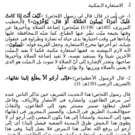
أ‌- الاستعارة الـمکنیة
1- عن أبی ذر قال: قال لی رسول الله(ص): «
کَی
فَ أَن
تَ إِذَا کانت
عَلَیکَ أُمَرَاءُ یُمِیتُونَ الصَّلاَةَ- أَو
قال: یُؤَخِّرُونَ»؟
(
الـخطیب
التبریزی
،
1405هـ: 1/190
)
شبّه(ص) إضاعة الصلاة وتأخیرها عن
وقتها بجیفة میّت تنفّر عنها الطباع، کما شبّه الـمحافظة علیها
وأداءها فی وقت اختیارها بذی حیاة له نضارة وطراوة فی عنفوان
شبابه، ثم أخرجها مخرج الاستعارة، وجعل القرینة قوله: «
یُمِیتُونَ
»،
لأنه لازم الـمشبه به. ففیها استعارة مکنیة. فکما لا یفید الـمیّت
الآخرین شیئاً ولا یستفید نفسه، لا تفید إضاعة الصلاة وتأخیرها
صاحبها. وتجدر الإشارة إلی أنّ الصلاة لا تموت بل الـمیّت هو الذی
لا یعتنی بالصلاة ویرزیها ولا یؤدّی حقّها.
2- قال الرسول الأعظم(ص):
«فإنّی أرجُو ألاّ یطلُعَ إلینا نقابَها».
(الشریف الرضی،1391هـ: 31)
قال رسول الله(ص) هذا الـحدیث الشریف حین تذاکر الناس عنده
أمر مرض الطاعون، وانتشاره فی الأمصار والأریاف. وفاعل
الفعل (یطلع) ضمیر مستتر یعود إلی الطاعون، والنقابُ
جمع(النقب): الطریق فی الـجبل، والضمیر الـمجرور فی (نقابها)
یعود إلی الـمدینة. واستناداً إلی هذا یکون الـمعنی (إنی أرجو أن لا
یطویَ هذا الـجیش طرقَ الـمدینة الصعبة فیصل إلینا.) أی: إنّی
أرجو أن یرفع الله تعالی هذا الـمرض فلا یصل إلینا. وفی هذا
الـحدیث الشریف استعارة مکنیة: حیث شبّه الطاعون بالـجیش