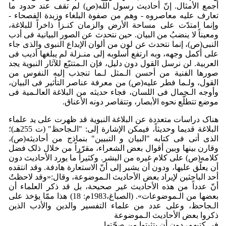
أجمع الأمثال. إنّ أحادیث رسول الله(ص) لم تقف عند حدود ما
تعارف علیه معاصروه - وهم من صفوة البلغاء وزبدة الفصحاء -
وإنما امتدّت علی مساحة الأرض والزمان کنـزاً ذاخراً للبلاغة،
ومعیناً لا ینضبُ من البیان. حین نتحدث عن الصور البیانیة فی أدب
النبی(ص)، إنما نتحدث عن لون من ألوان الإبداع النبوی والذی جاء
علی أکمل وجهه، وبه ارتفع أسلوبه إلی منـزلة لم یبلغها أدیب فی
العربیة. لن نرسل القول دون دلیل، فإن الـمتتبّع للآثار النبویة یجد
صورها الفنیة من أحسن الـمثل لـما تنجذب إلیه النفوس من
القول، ولـما فطر علیه(ص) من معرفة عناصر التأثیر فی البیان،
وأوجه الـجمال فی اللسان، فجاء حدیثه من البلاغة العالـمیة فی
موضع تتطلّع نحوه الأبصار، وتتقاصر دونه الأعناق.
هناک دراسات متعددة عن البلاغة النبویة قد ظهرت علی ید علماء
البلاغة قدیما وحدیثاً، فیمکن الإشارة إلی: "الـجاحظ" (ت 255هـ)؛
الذی أتی فی کتابه "البیان و التبیین" بنماذج من أحادیثه(ص)،
وقارن بینها وبین أقوال بعض الشعراء، مقرّراً من خلال ذلک فضل
کلامه(ص) علی کلام غیره من البشر. وکثیراً ما یورد الأحادیث دون
أن یعلّق علیها، ودون أن یشیر إلی أنّ الاستعارة هادفة. وقد انتقده
أحد الباحثین لإیراد بعض الأحادیث الـموضوعة، وقال:«وقد لاحظتُ
أنّ عدداً من هذه الأحادیث غیر صحیحة، بل قد ذکر العلماء أن
بعضها من الـموضوعات». (الصباغ،1983م: 18) هذا ممّا یؤخذ علی
الـجاحظ، وعلی عدد من علماء التفسیر والدین والأدب الذین
ذکروا بعض الأحادیث الـموضوعة
فی کتبهم، دون أن یتثبتوا من صحّتها.