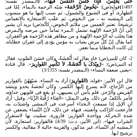
حَتَّی یَج
لِسَ، فَإِذَا جَلَسَ اغ
تَمَسَ فیهَا».
(
الـمصدر نفسه:
1/497
)
قوله(ص):
«یَخُوضُ الرَّح
مَةَ»
شبّه الرحمة بالـماء، إمّا فی
الطهارة، أو فی الشیوع والشمول، ثم نسب إلیها ما هو منسوب
إلی الـمشبه به ، من الـخوض، ثم عقّب الاستعارة بالانغماس
ترشیحاً. تعتبر الغمس من ملائم الـخوض، کأنّه(ص) یرید أن یشیر
إلی أنّ الرّحمة الإلهیة تشمل الـمرء تماماً حین مرضه والـمرض
هذا یجلب له الرّحمة الإلهیة و من مظاهر هذه الرّحمة هو الغفران.
کما یقال إنّ کلّ مرض یصاب به مؤمن یؤدی إلی غفران خطایاه،
إن کانت الـخطایا مـما تغفر.
2- کان للنبی(ص) حَادٍ یقال له: أَنْجَشَةُ، وکان حَسَنَ الصَّوتِ. فقال
له النبی(ص): «
رُوی
دَکَ یا أَن
جَشَةُ، لاَ تَکْسِرِ القَوارِیرَ
». قال قتادة
:«یعنی ضعفة ‌النساء» (الـمصدر نفسه: 3/1355)
قال ابن الأثیر: «قوله:
(القَوارِیرَ
) أراد به النساء، شبّهَهُنّ بالقواریر
من الزّجاج، لأنه یسرع إلیها الکسر، وکان أنجشةُ یحدو وینشد
القریض والرّجز. فلم یأمن أن یصیبهن، أو یقع فی قلوبهن حداؤه،
فأمر بالکفّ عن ذلک. وفی الـمثل: «الغِنَاء رُقْیَةُ الزِّنَا». وقیل: أراد
أن الإبل إذا سمعت الـحداء أسرعت فی الـمشی واشتدّت به،
فأزعجت الرّاکب وأتعبته، فنهاه عن ذلک، لأنّ النّساء یضعفن عن
شدة الـحرکة. وواحدة القواریر: قارورة، سمّیت بها لاستقرار
الشراب فیها». (ابن الأثیر، د.ت: 4/39) فالقواریر: استعارة، لأن
الـمشبه أی النّساء، غیر مذکور، والقرینة حالیة لا مقالیة،‌ والکسر
ترشیح لـها.