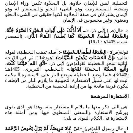
التخییلیة. لیس للإیمان حلاوة
،
بل الـحلاوة تکمن ورا
ء
الإیمان
ونتیجته، الـمستعارمنه وهو الشیء الـحلو والـمستعار له وهو
الإیمان یشترکان فی صفة الـحلاوة لکنها حقیقی فی الشیء الـحلو
ومعنوی وغیر محسوس فی الإیمان.
2- قال(ص) لأبی ذر:
«... أَلاَ أَدُلُّکَ عَلَی أَب
وابِ الـخَی
رِ؟ الصَّو
مُ جُنَّةٌ،
وَالصَّدَقَةُ تُط
ْﻔﺊُ
الـخَطِیئَةَ کَمَا یُط
ْﻔﺊ
ُ الـمَاءُ النَّارَ».
(
الـمصدر
نفسه، 1405هـ: 1/ 16
)
قوله(ص): «
الصَّدَقَةُ تُط
ْﻔﺊُ
الـخَطِیئَةَ
»: أصله تذهب الـخطیئة، لقوله
تعالی: ﴿
إِنَّ الْحَسَنَاتِ یُذْهِبْنَ السَّیِّئَاتِ﴾
[هود:114] ثم فی الدّرجة
الثانیة تمحو الـخطیئة لقوله(ص) لأبی ذر: «
اتَّقِ الله َحَی
ثُمَا کُن
تَ،
وَأَت
بِع السیِّئَةَ الـحَسَنَةَ تَم
حُهَا
.» (الـخطیب التبریزی، 1405هـ:
3/1409)، فلما وضع الـخطیئة موضع النار علی الاستعارة‌ الـمکنیة
أثبت لها علی سبیل الاستعارة التخییلیة ما یلازم النار من الإطفاء
لیکون قرینة مانعة لها من إرادة الـحقیقة من الـخطئیة.
الاستعارة الـمرشحة
هی التی ذکر معها ما یلائم الـمستعار منه، وهذا هو الذی یقوی
ویرشّح الاستعارة والـمعنی الـمنطوی فیها. ومن أمثلة هذه
الاستعارة فی الکلام النبوی ما یلی:
1- قال رسول الله(ص): «
مَن
عَادَ مَرِیضَاً، لَم
یَزَل
یَخُوضُ الرَّح
مَةَ