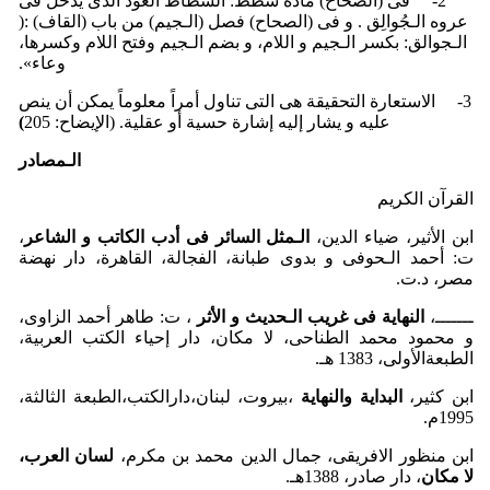
2- فی (الصحاح) مادة شظظ: الشظاظ العود الذی یدخل فی
عروه الـجُوالِق . و فی (الصحاح) فصل (الـجیم) من باب (القاف) :(
الـجوالق: بکسر الـجیم و اللام، و بضم الـجیم وفتح اللام وکسرها،
وعاء».
3- الاستعارة التحقیقة هی التی تناول أمراً معلوماً یمکن أن ینص
علیه و یشار إلیه إشارة حسیة أو عقلیة. (الإیضاح: 205
)
الـمصادر
القرآن الکریم
ابن الأثیر، ضیاء الدین،
الـمثل السائر فی أدب الکاتب و الشاعر
،
ت: أحمد الـحوفی و بدوی طبانة، الفجالة، القاهرة، دار نهضة
مصر، د.ت.
ـــــــ،
النهایة فی غریب الـحدیث و الأثر
، ت: طاهر أحمد الزاوی،
و محمود محمد الطناحی، لا مکان، دار إحیاء الکتب العربیة،
الطبعةالأولی، 1383 هـ.
ابن کثیر،
البدایة والنهایة
،بیروت، لبنان،دارالکتب،الطبعة الثالثة،
1995م.
ابن منظور الافریقی، جمال الدین محمد بن مکرم،
لسان العرب،
لا مکان
، دار صادر، 1388هـ.