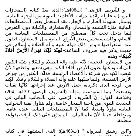
و"الشّریف الرّضی" (ت406هـ)؛ الذی یعدّ کتابه (الـمجازات
النبویة) مـحاولة رائدة لدراسة الأحادیث النبویة من الوجهة البیانیة،
ویـمتاز بسهولة العبارة، والإیجاز، فقد استعمل بعض الـمصطلحات
البیانیة مثل: التشبیه والـمجاز، والاستعارة، والکنایة دون التعرض
لـما یدخل تحت کلّ مصطلح من الـمصطلحات السابقة من
أقسام، وکان یستحسن بعض الأنواع البیانیة مثل الاستعارة، فیقول
عند استعراضها:« ومن ذلک قوله علیه وآله الصلاة والسلام: فی
حدیث یذکر فیه ظروف الساعة:«
فَعِن
دَ ذَلِکَ تَقِیءُ الأَر
ضُ أَفلاَذَ
کَبِدِهَا
» وهذه
من الاستعارة العجیبة؛ لأنّه علیه وآله الصلاة والسّلام شبّه الکنوز
التی استودعتها بطون الأرض بأفلاذ الکبد، وهی شعبها وقطعها؛ لأنّ
شعب الکبد من شرائف الأعضاء الرئیسة، فذلک الکنوز من جواهر
الأرض النفیسة، ولـما شبّهها علیه وآله الصلاة والسّلام بأفلاذ الکبد
من الوجه الذی ذکرناه، جعل الأرض عند إخراجها کأنّها تقیأت
1
ودسعت
بـما استودعته منها.» (الشریف الرضی،1391هـ: 204)
وخلاصة القول: إنّ الشّریف الرّضی عنی بالـجانب البیانی فی
الـحدیث النبوی من ناحیة الـمجاز خاصة، ولم یتناول بقیة الـجوانب
البیانیة تناولاً واسعاً، کما أنّ الـمصطلحات البیانیة عنده عامة،
ومتداخلة أحیاناً؛ لأنّ علم البیان لم یدوّن حتّی ذلک الوقت بقواعد
منظّمة.
و"ابن رشیق القیروانی" (ت463هـ)؛ الذی استشهد فی کتابه