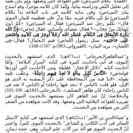
"العُمْدَة" بکلام النبی(ص) علی القواعد التی وضعها، ولم یکن یعمد
إلی تحلیل النّص ودراسته بیانیاً، وإنّما کان کلامه موجزاً، وقد امتدح
بیان النبی(ص). وفی بدایة کلامه فی باب البلاغة بدأ بکلام
النبی(ص) ثمّ ثنّى بکلام غیره، ممّا یدلّ علی تعظیمه للبیان النبوی
قال:« تکلّم رجل عند النبی(ص) فقال له النبی(ص): «کَمْ دُونَ
لِسَانِکَ مِنْ حِجَابٍ»؟ فقال: شفتای وأسنانی. فقال له(ص):
«إِنَّ الله
َیَک
رَهُ الاِن
بِعَاقَ فِی الکَلاَمِ، فَنَضَّرَ الله ُرَجُلاً أَوجَزَ فِی کَلاَمِهِ وَاقتَصَرَ
عَلَی حَاجَتِهِ».
سئل رسول الله(ص) فیم الـجمال؟ فقال:«فِی
اللِّسَانِ»، یرید البیان». (القیروانی
،
1983م: 1/167-168).
و"عبدالقاهرالـجرجانی" (ت471هـ)؛ الذی استشهد بالـحدیث
النبوی، قد أتی بأحادیث کثیرة فی کتابه "أسرار البلاغة". وأمّا
أحادیث کتابه "دلائل الإعجاز" فقلیلة. ومن الأحادیث التی أوردها
قوله(ص): «
النَّاسُ کَإِبِلِ مِائَةٍ لاَ تَجِدُ فِیهِم رَاحِلَةً
». وعقَّب علیه
بقوله: «لابدّ فیه من الـمحافظة علی ذکر الـمشبه به الذی هو
الإبل، فلو قلت: (الناس لا تـجد فیها راحلة) أو (الناس لا تجد فی
الناس راحلة) کان ظاهر التعسّف». (الـجرجانی،1403هـ: 100-101)
والـخلاصة: إنّ عبد القاهر کان یستشهد بالـحدیث النبوی فی
تقریره للقواعد البلاغیة التی وضعها، وقد کانت شواهده من الشعر
أکثر من شواهده من الـحدیث.
و"ضیاءالدین بن الأثیر" (ت622هـ)؛ الذی استشهد فی کتابه "الـمثل
السائر فی أدب الکاتب و الشاعر" بالـحدیث النبوی کثیراً، واعتبر
أنّ الـحدیث النبوی هو آلة من آلات علم البیان. وهی عنده ثـمانٍ،