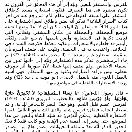
للفرس، والـمشفر للبعیر، ونبّه إلی أن هذه الدقائق فی الفروق قد
تکون معتبرة فی هذا التصرف فتکون استعارة مفیدة کإطلاق
الـمشفر علی الشفة الغلیظة فی مقام الذّم، ثم رجع عنه فی آخر
کتاب "أسرار البلاغة" فذکر أنه یضن بإطلاق اسم الاستعارة علی
هذا النوع قائلاً: « واعلم أنّ الواجب کان أن لا أعدّ وضع الشفة
موضع الـجحفلة، والـجحفلة فی مکان الـمشفر، ونظائره التی
قدمت ذکرها فی الاستعارة، وأضن باسمها أن یقع علیه، ولکنّی
رأیتهم قد خلطوه بالاستعارات، وعدّوه معدّها، فکرهت التشداد فی
الـخلاف، واعتددت به فـی ­الـجملة، ونبّهت علی ضعف أمـره بأن
سـمّیته "استعارة غیـر مفیدة" ». (الـمصدر نفسه،1403هـ: 373) ثم
جاء الزمـخشری فذکر هذه الاستعارة، ونبّه إلی «أنـها تدور بین
أسـماء الأجناس، ولم یضف إلیها شیئاً، لأنّ صورها أثر تصرف
لفظی، لیس وراءه اعتبارات بلاغیة یراعیها الـمتکلم، فهی أشبه
بالعمل اللغوی منه بالعمل الأدبی». (أبو موسی، د.ت: 425) وقد
وردت الاستعارات اللفظیة فی مواضع منها:
- قال رسول الله(ص): «
یَا نِسَاءَ الـمُس
لِمَاتِ! لاَ تَح
قِر
نَّ جَارَةٌ‌
لِجَارَتِهَا، وَلَوْ فِرْسِن شَاةٍ».
(
الـخطیب التبریزی،1405هـ: 1/593
)
الفرسن: عظم قلیل اللحم، وهو خفّ البعیر کالـحافر للدابة، و قد
یستعار للشاة، فیقال: فرسن شاة. والذی للشاة هو الظِّلفُ. ففیها
الاستعارة اللفظیة. یـمکن أنّه(ص) قد شبّه الشاة بالبعیر فی هذا
الـموضع، حتی یشیر إلی أهمیة عدم الإهانة ولو کانت قلیلا لا تعدّ.
الـجدیر بالذکر أنّه تعدّ مـملکة الـحیوانات مصدر هامّ من مصادر