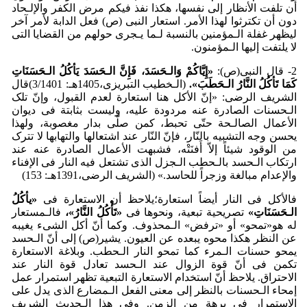
أن تلفت الأنظار إلی نفسها، هکذا نفذ فیکم مرض الکفر والإلـحاد
دون أن تکترثوا لهذا الأمر. استعار النبی (ص) فعل الدابة لأمر آخر
لیظهر غفلة الـمؤمنین بالنسبة لـما یـجری حولهم من القضایا التی
لا یلتفت إلیها الـمؤمنون.
2- قال النبی(ص):
«إِیَّاکُم
وَالـحَسَدَ، فَإِنَّ الـحَسَدَ یَأکُلُ الـحَسَنَاتِ
کَمَا تَأکُلُ النَّارُ الـحَطَبَ».
(الـخطیب التبریزی،1405هـ: 3/1401)قال
الشریف الرضی: «إنّ الأکل هنا استعارة لعدم القبول، وإنّ تلک
الـحسنات الصادرة عنه مردودة علیه، ولیست بثابتة فی دیوان
الأعمال الصالـحة حتّی تحبط، کمن صلَّی بدار مغصوبة، ولهذا
یحسن وجه التشبیه بالنّار، فإنّ النّار عند اشتعالها والتهابها لا تترک
من الوقود شیئاً إلاّ أَفنَتْه، فشبهت الأعمال الصادرة عنه عند
ارتکاب الـحسد بالـحطب الـجزل الذی تشتعل فیه النار فی الإفناء
والإعدام مبالغة وزجراً للحاسد.» (الشریف الرضی،1391هـ: 153)
فالأکل فی النار أیضاً استعارة؛یلاحظ أن الاستعارة فی
«یأکُلُ
الـحَسَنَاتِ»
تصریحیة تبعیة، ونحوها فی
«تَأ
کُلُ النَّارُ»،
فالـمستعار
له هو«تمحو» أو «ترفض» الـمحذوف. وکما أنّ أکل الشیء یغیبه
عن النظر هکذا محوه یبعده عن العیون. یشیر(ص) إلی أنّ الـحسد
یمحو حسنات الـمرء کما تمحو النار الـحطب. وبلاغة الاستعارة
تکمن فی أنّ قوة الزوال عند الـحسد تعادل قوة النار عند
الاحتراق. یلاحظ أنّ استخدام الاستعارة التبعیة تظهر استمرار عمل
إمحاء الـحسنات بالنظر إلی معنی الفعل الـمضارع الذی یدل علی
الاستمرار فی برهة من الزمن. وفی هذا الـحدیث الشریف