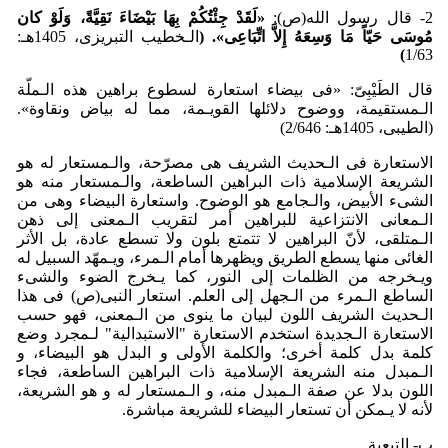
2- قال رسول الله(ص):
«لَقَد
جِئ
تُکُم
بِهَا بَی
ضَاءَ نَقِیَّةً، وَلَو
کان
مُوسَی حَیّاً مَا وَسِعَهُ إِلاَّ اتِّبَاعِی».
(
الـخطیب التبریزی، 1405هـ:
)
1/63
قال الطَیْبِیّ: «فی بیضاء استعارة لسطوع براهین هذه الـملّة
الـمستقیمة، ووضوح دلائلها القویـمة، مما له بیاض ونقاوة».
(الطیبی، 1405هـ: 2/646)
الاستعارة فی الـحدیث الشریف هی مصرّحة، والـمستعار له هو
الشریعة الإسلامیة ذات البراهین الساطعة، والـمستعار منه هو
الشیء الأبیض، والـجامع هو الوضوح. واستعارة البیضاء وهی من
الـمعانی الانتزاعیة للبراهین أمر لتقریب الـمعنی إلی ذهن
الـمتلقی، لأنّ البراهین لا تتمتع بلون ولا تسطع عادة، بل الأثر
الغائی منها یسطع الطریق ویظهرها أمام الـمرء، ویـمهّد السبیل له
ویـخرجه من الظلمات إلی النور، کما یـخرج الضوء والشیء
الساطع الـمرء من الـجهل إلی العلم. استعار النبی(ص) فی هذا
الـحدیث الشریف اللون لبیان ما ینوی من الـمعنی، فهو حسب
الاستعارة الـجدیدة استخدم الاستعارة "الاستبدالیة" لـمجرد وضع
کلمة بدل کلمة أخری؛ والکلمة الأولی و البدل هو البیضاء، و
الـمبدل منه الشریعة الإسلامیة ذات البراهین الساطعة، فجاء
اللون بدلا عن صفة الـمبدل منه، و الـمستعار له و هو الشریعة،
لأنه لا یـمکن أن تستعار البیضاء للشریعة مباشرة.
ب- التبعیة