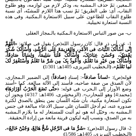
الـمغیر، ثمّ حذف الـمشبه به، وذکر لازم من لوازمه، وهو طلوع
النقاب، أی: طی الطریق؛ ثمّ نسب هذا اللازم للمشبّه، أی نسبة
طلوع النقاب للطاعون علی سبیل الاستعارة الـمکنیة. وفی هذه
النسبة استعارة تخییلیة.
ب- من صور التباس الاستعارة الـمکنیة بالـمجاز العقلی
1- عن أبی ذر قال: کان رسول الله(ص) یقول فی صلاته:
«اللَّهُمَّ
إِنِّی أَس
أَلُکَ الثَّبَاتَ فی الأَم
رِ، وَالعَزِیمَةَ عَلَی الرُّش
دِ، وَأَس
أَلُکَ شُک
رَ
نِع
مَتِکَ، وَحُس
نَ عِبَادَتِکَ، وَأَس
ْأَ
لُکَ قَل
بَاً سَلِیمَاً، ‌وَلِسَانَاً صَادِقَاً،
وَأَس
ْأَ
لُکَ مِن خَی
رِ مَا تَع
لَمُ، وَأَعُوذُ بِکَ مِن شَرِّ مَا تَع
لَمُ وَأَس
تَغ
فِرُ لَکَ
لمِا تَع
لَمُ».
(
الـخطیب التبریزی
،
1405هـ: 1/301
)
قوله(ص): «
لساناً صادقاً
»: إسناد
(صادقاً
) إلی الضمیر الـمجازی،
لأن الصدق من صفة صاحبه، فأسند إلی الآلة مبالغة. کما «أسند
وضع الأوزار إلی الـحرب فی قوله: ﴿
حتّی تَضَعَ الْحَرْبُ أَوْزَارَهَا
﴾
[محمد:4] وهو للمحارب». (الزمخشری، 1406هـ: 4/317) ویجوز أن
تکون استعارة مکنیة، بأن شبّه اللّسان بمن ینطق بالصدق لکثرة
صدوره عنه، ثم أدخل اللسان علی سبیل الادعاء مبالغة فی جنس
الـمشبه به، وخیّل أنه هو، ثم أثبت للمستعار له ما یلازم الـمشبه
به من الصدق، ونسب إلیه لیکون قرینة مانعة من إرادة الـحقیقة.
2- قال رسول الله(ص):
«شَرُّ مَا فی الرَّجُلِ شُحٌّ هَالِعٌ، وَجُب
نٌ خَالِعٌ».
(
الـخطیب التبریزی، 1405هـ: 1/586
)