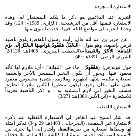
الاستعارة الـمجردة
التجرید عند البلاغیین هو ذکر ما یلائم الـمستعار له، وهذه
الاستعارة قیمتها أقل من الترشیحیة. (الرّازی، 1985م: 124) وقد
وجدنا التجرید فی مواضع قلیلة فی الـحدیث النبوی منها:
- عن جریر بن عبدالله قال: رأیت رسول الله(ص) یلوی ناصیة
فرسٍ بإصبعه، وهو یقول: «
الـخَی
لُ مَع
قُودٌ بِنَواصِیهَا الـخَی
رُ إِلَی یَو
مِ
القِیامَةِ: الأَج
رُ والغَنِیمَةُ
».
(
الـخطیب التبریزی، 1405هـ: 2/1136؛
الشریف الرضی، 1391هـ: 49
)
حول قوله(ص):
(مَع
قُودٌ)
: جاء فی "النهایة": «أی: ملازم لها کأنّه
معقود فیها. ویجوز أن یکون الـخیر الـمفسر بالأجر والغنیمة
استعارة مکنیة، شبّهه لظهوره وملازمته بشیءٍ محسوس معقود
بخیل علی مکان رفیع، لیکون منظوراً للنّاس ملازماً لنظره،
فنسب الـخیر إلی لازم الـمشبه به ، و ذکر الناصیة تجریداً
للاستعارة.» (ابن الأثیر، 1383هـ: 3/271)
الاستعارة اللفظیة
قد أشار الشیخ عبد القاهر إلی الاستعارة اللفظیة عند ذکره
الاستعارة غیر الـمفیدة. (الـجرجانی، 1403هـ: 29 و34) فذکر أمثلة
لها وسمّاها استعارة من طریق
اللفظ
، وأشار إلی أنها تجری بین
الأسماء التی تتّحد أجناس مسمّیاتها کالشفة للإنسان، والـجحفلة