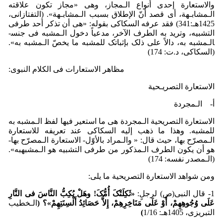
والاستعارة إحدی أنواع الـمجاز، وهی «مجاز تکون علاقته
الـمشابـهة، أی قصد أنّ الإطلاق بسبب الـمشابـهة». (التفتازانی،
1425هـ:341) فقد عرفه السکاکی بقوله: «هی أن تذکر أحد طرفی
التشبیه، وترید به الطرف الآخر، مدعیاً دخول الـمشبه فی جنس­
الـمشبه به، دالاً علی ذلک بإثباتک للمشبه ما یخصّ الـمشبه به».
(السکاکی، د.ت: 174)
مظاهر الاستعارات فی الکلام النبوی:
الاستعارة التصریـحیة
أ‌- الـمجردة
الاستعارة التصریحیة الـمجردة هی ما استعیر فیها لفظ الـمشبه به
للمشبه. وهذا ما ذهب إلیه السکاکی عند تعریفه للاستعارة
الـمصرّح بها، حیث قال: « والـمراد بالأوّل- الاستعارة الـمصرّح بها-
هو أن یکون الطرف الـمذکور من طرفی التشبیه هو الـمشبه­به».
(الـمصدر نفسه: 174)
ومن شواهد الاستعارة التصریحیة ما یلی:
1- قال النبی(ص) لرجلٍ:
«ثَکِلَت
کَ أُمُّکَ! وهَل
یُکِبُّ النَّاسَ فی النَّارِ
عَلَی وُجُوهِهِم
، ‌أَو
ْ
عَلَی مَنَاخِرِهِم
، إِلاَّ حَصَائِدُ أَل
سِنَتِهِم
»؟
(
الـخطیب
التبریزی، 1405هـ: 1/16
)