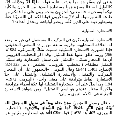
ینبغی أن یفسّر هذا بما یترتب علیه قوله: «
فَإِنَّا قَد
وجَد
نَا
»، لأنّه
کالتّعلیل له، فالـمسرّة ههنا مستعارة لضدها من الـحزن والکآبة
تهکماً وسخریة. فالـمعنی: أتحزنون وتتحسرون علی ما فاتکم من
طاعة الله ورسوله أم لا؟ وتتذکّرون قولنا لکم: إن الله ربّنا حقاً،
وسیظهر دینه علی الدین کلّه، وینصر أولیاءه، ویـخذل أعداءه؟
الاستعارة التمثیلیة
الاستعارة التمثیلیة تکون فی الترکیب الـمستعمل فی غیر ما وضع
له، لعلاقة الـمشابهة، وقرینة مانعة من إرادة الـمعنی الـحقیقی،
فإذا اشتهرت الاستعارة التمثیلیة سمیت
مثلاً
. (الـمراغی، 1984م:
266) وربما أطلق علیها لفظ التمثیل، وقد ذکر الـخطیب القزوینی:
أن هذا الـمجاز یسمّی: «التمثیل علی سبیل الاستعارة، وقد تسمّی
التمثیل مطلقاً». (الـخطیب القزوینی، التخلیص، د.ت: 323-324؛
الإیضاح، 1403: 2/441) وقال البیومی: «الـجمهور علی أن الـمجاز
الـمرکب والتمثیل، والاستعارة التمثیلیة، والتمثیل علی حدّ
الاستعارة: ألفاظ مترادفة علی معنی واحد». (البیومی، 1972م:
194) وهذا یدلّ علی أن الاستعارة التمثیلیة لها عدّة‌ أسماء مترادفة،
ولکن الـمختار عندهم هو اسم "التمثیل". ومن شواهد الاستعارة
التمثیلة فی الکلام النبوی ما یلی:
1- قال رسول الله(ص):
«مَن
صَامَ یومَاً فی سَبِیلِ اللهِ جَعَلَ الله
ُبَی
نَهُ وَبَی
نَ النَّارِ خَن
دَقَاً کَمَا بَی
نَ السَّمَاءِ والأَر
ضِ».
(الـخطیب
التبریزی، 1405هـ: 1/638) قوله:
«خَن
دَقَاً»:
هو استعارة تـمثیلیة عن