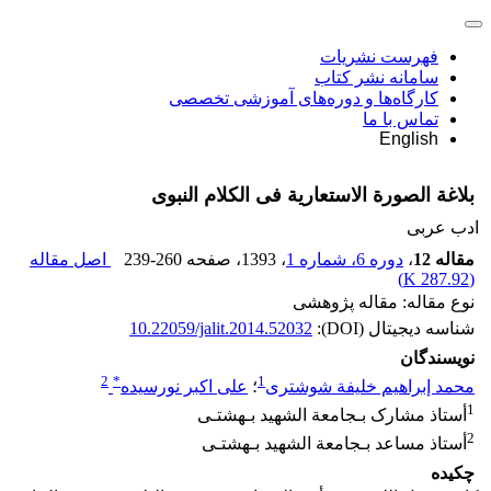
فهرست نشریات
سامانه نشر کتاب
کارگاه‌ها و دوره‌های آموزشی تخصصی
تماس با ما
English
بلاغة الصورة الاستعاریة فی الکلام النبوی
ادب عربی
مقاله 12
،
دوره 6، شماره 1
، 1393
، صفحه
239-260
اصل مقاله
)
287.92 K
(
نوع مقاله: مقاله پژوهشی
شناسه دیجیتال (DOI):
10.22059/jalit.2014.52032
نویسندگان
2
*
1
محمد إبراهیم خلیفة شوشتری
؛
علی اکبر نورسیده
1
أستاذ مشارک بـجامعة الشهید بـهشتـی
2
أستاذ مساعد بـجامعة الشهید بـهشتـی
چکیده