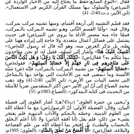
فقال :«النوع السابع:حفظ ما یحتاج إلیه من الأخبار الواردة عن
النبی(ص) والسلوک بـها مسلک القرآن الکریم فی الاستعمال».
(ابن الأثیر، د.ت:2/40- 41)
فقد قسّم التشبیه إلی أربعة أقسام، ومنها تشبیه مرکب بمرکب،
وقال فیه: «وأمّا القسم الثّانی وهـو تشبیه الـمرکب بالـمرکب،
فممّا جاء منه مضمر الأداة ما یروی عن النبی(ص) فی حدیث
یشتمل علی فضائل أعمال متعددة، ولا حاجة إلی إیراده ههنا علی
نصّه، بل نذکر الغرض منه، وهو أنّه قال له رسول الله(ص):«
أَم
سِک
عَلَیکَ هَذَا
» وأشار إلی لسانه، فقیل له: أَوَ نحن مؤاخذون
بـما نتکلّم به؟ فقال(ص): «
ثَکِلَت
کَ أُمُّکَ یَا رَجُلُ! وَ هَل یُکِبُّ النَّاسَ
عَلَی مَنَاخِرِهِم فِی نَارِ جَهَنَّمَ إِلاَّ حَصَائِدُ أَلسِنَتِهِم
». فقوله(ص)
«
حَصَائِدُ أَلسِنَتِهِم
» من تشبیه الـمرکب بالـمرکب، فإنّه (ص) شبّه
الألسنة وما تـمضی فیه من الأحادیث التی یؤاخذ بـها بالـمناجل
التی تحصد النبات من الأرض». (ابن الأثیر، 2/40-41) وقد ذهب
محمد الصباغ إلی أنّ ابن الأثیر «من أکثر الـمتقدمین ضرباً للأمثلة
من الـحدیث فی کتابه الـمذکور». (الصباغ،1983م: 55)
و"یـحیی بن حمزة العلوی" (ت745هـ)؛ أشار العلوی إلی فضیلة
البیان، وقال: الفضیلة الأولی: أنّ الرسول(ص) مع ما أعطاه الله
من العلوم الدینیة، وخصّه بالـحکم والآداب الدنیویة فلم یفتخر
بشیء من ذلک، فلم یقل (أنا أفقه الناس) ولا (أنا أعلم الـخلق
بالـحساب والطّب)، بل افتخر بما أعطاه الله من علم الفصاحة
والبلاغة، فقال(ص): «
أَنَا أَف
صَحُ مَن
نَطَقَ بِالضَّادِ
». (ا‌لعلوی؛ 1995م: