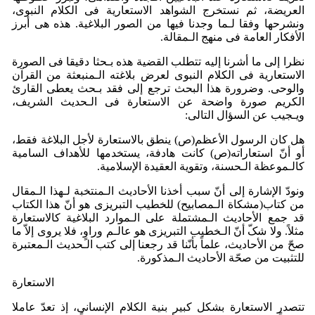
العریضة، ثم نستخرج الشواهد الاستعاریة فی الکلام النبوی،
ونشرحها وفقا لـما وجدنا فیها من الصور البلاغیة. هذه هی أبرز
الأفکار العامة فی منهج الـمقالة.
نظرا إلی ما أشرنا إلیه تتطلب القضیة هذه بـحثا دقیقا فی الصورة
الاستعاریة فی الکلام النبوی لعرض بلاغته الـمنبعثة من القرآن
والوحی. وضرورة هذا البحث ترجع إلی فقد بـحث یعطی القارئ
الکریم صورة واضحة عن الاستعارة فی الـحدیث الشریف،
ویـجیب عن السؤال التالی:
هل کان الرسول الأعظم(ص) ینطق بالاستعارة لأجل البلاغة فقط،
أو أنّ استعاراته(ص) کانت هادفة، یستخدمها للأهداف السامیة
کالـموعظة الـحسنة، وتقویة العقیدة الإسلامیة.
ونودّ الإشارة إلی أنّ سبب أخذنا الأحادیث الـمنتخبة لـهذا الـمقال
من کتاب(مشکاة الـمصابیح) للخطیب التبریزی هو أنّ هذا الکتاب
قد جمع الأحادیث الـمشتملة علی الـموارد البلاغیة کالاستعارة
مثلاً. ولا شکّ أنّ الـخطیب التبریزی هو عالـم وراوٍ، فلا یروی إلاّ ما
صحّ من الأحادیث، علماً بأنّنا قد رجعنا إلی کتب الـحدیث الـمعتبرة
للتثبیت من صحّة الأحادیث الـمذکورة.
الاستعارة
تتصدر الاستعارة بشکل کبیر بنیة الکلام الإنسانی، إذ تعدّ عاملا