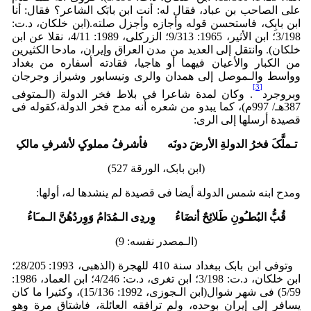
على الصاحب بن عباد، فقال له: أنت ابن بابَک الشاعر؟ فقال: أنا
ابن بابِک، فاستحسن قوله وأجازه وأجزل صلته.(ابن خلکان، د.ت:
3/198؛ ابن الأثیر، 1965: 9/313؛ الزرکلی، 1989: ‏4/11، نقلا عن ابن
خلکان). وانتقل إلى العدید من مدن العراق وإیران، مادحا الکثیرین
من الکبار والأعیان فیهما أو هاجیا، فقادته أسفاره من بغداد
وواسط والـموصل إلى همدان والری ونیسابور وشیراز وجرجان
[3]
وبروجرد
. وکان لمدة شاعرا فی بلاط فخر الدولة (الـمتوفى
387هـ/ 997م)، کما یبدو من شعره أنه مدح فخر الدولة،کقوله فی
قصیدة أرسلها إلى الری:
تـملَّکَ فخرُ الدولةِ الأرضَ دونَه فأشرفُ مملوکٍ لأشرفِ مالکِ
(ابن بابک، الورقة 527)
ومدح ابنه شمس الدولة أیضا فی قصیدة لم ینشدها له، أولها:
قُبُّ البُطـُونِ طَلائِحٌ أنضَاءُ وِردِی الـمُدَامُ وَوِردُهُنَّ الـمـَاءُ
(الـمصدر نفسه: 9)
وتوفی ابن بابک ببغداد سنة 410 للهجرة (الذهبی، 1993: 28/205؛
ابن خلکان، د.ت: 3/198؛ ابن تغری، د.ت: 4/246؛ ابن العماد، 1986:
5/59) فی شهر شوال(ابن الـجوزی، 1992: ‏15/136)، وکثیرا ما کان
یسافر إلى إیران بوحده، ولم ترافقه العائلة، فاشتاق مرة وهو