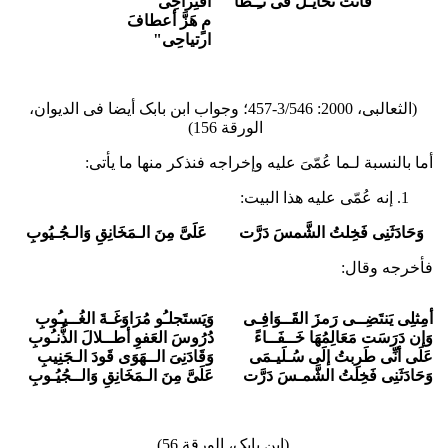
فَأتَت تخایـلُ فی نـِـظا
اقتِراحِی
مٍ هَزَّ أعطافَ
ارتیاحِی"
(الثعالبی، 2000: 3/546-457؛ وجواب ابن بابک أیضا فی الدیوان،
الورقة 156)
أما بالنسبة لـما عُمّیَ علیه وإخراجه فنذکر منها ما یأتی:
إنه عُمّی علیه هذا البیت:
وَحَادَثَنِی فَخِلتُ الشَّمسَ دَرَّت عَلَیَّ مِنَ الـمَخَانِقِ وَالـجُـیُوبِ
فأخرجه وقال:
أمِثلِی یَنتَضِــی رَمزَ القَــوَافِـی
وَیَستَجلـُو مُرَاوَغَـةَ الغُــیـُوبِ
وَإن دَرَسَت مَعَالِمُهَا خَــفَــاءً
دُرُوسَ العَفوِ أطــلالَ الذُّنـُوبِ
عَلَى أنِّی طَرِبتُ إلَى سُـلَیـمَى
وَقَادَنِیَ الــهَوَى قَودَ الـجَنِیبِ
وَحَادَثَنِی فَخِلتُ الشَّمـسَ دَرَّت
عَلَیَّ مِنَ الـمَخَانِقِ وَالــجُیُـوبِ
(ابن بابک، الورقة 56)