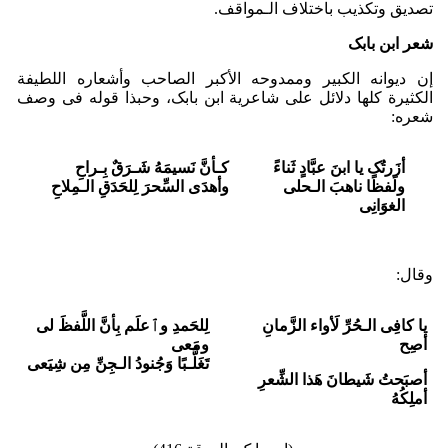
تصدیق وتکذیب باختلاف الـمواقف.
شعر ابن بابک
إن دیوانه الکبیر وممدوحه الأکبر الصاحب وأشعاره اللطیفة
الکثیرة کلها دلائل علی شاعریة ابن بابک، وحبذا قوله فی وصف
شعره:
أزَرتُک یا ابنَ عبَّادٍ ثَناءً
کـأنَّ نَسیمَهُ شَـرَقٌ بِـراحِ
ولَفظًا ناهبَ الـحلی
وأهدَى السِّحرَ لِلحَدَقِ الـمِلاحِ
الغوَانِی
وقال:
یا کافِی الـحُرِّ لَأواء الزَّمانِ
لِلحَمدِ وﭐعلَم بِأنَّ اللَّفظَ لی
أصِح
ومَعی
تَغَلُّـبًا وَجُنودُ الـجِنِّ مِن شِیَعی
أصبَحتُ شَیطانَ هَذا الشِّعرِ
أملِکُهُ