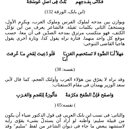
فَکَأنِّی بِمَـدحِهِم بُلتُ فِی أصلِ عَوسَجَهْ
(ابن بابک، الورقة 132)
ویوازن بین مدحه لملوک الفرس وملوک العرب، ویکرم الأول،
ویستخفّ الثانی بکلمات ثقیلة. فالشاعر یعرف من أین تؤکل
الکتف، فهو متکسب مرتزق بمدحه الضدّین فی آن معا، حسب
موقع کل واحد منهما، فتارة نراه یقول کذا، وتارة أخرى یقول
هاجیا القاضی التنوخی:
مَهلاً أبـَا الضَّوءِ لا تَستَخصِمِ العَرَبـَا فَلَو دُعِیتَ لِفَخرٍ مـَا عُرِفتَ
أبـَا
(نفسه: 38)
وقد نراه لا یفرّق بین هؤلاء العرب وأولئک العجم، کما قال لأبی
سعد الوزیر بهمدان فی مقام الاستعتاب:
وَاصفَح فَإنَّ الصَّفحَ مَکرُمَةٌ مَأثُورَةٌ لِلعُجمِ وَالعَـرَبِ
) نفسه:65 (
والثانی: فی نسب ابن بابک العربی فی قول الدکتور ضیاء أن یکون
من قبیلة سلیم: وأظنه لو أراد أن یستدلّ بشیء یقوّی رأیه
لاستشهد ببعض ما جاء فی دیوان الشاعر من لفظ "سلیم" وقد