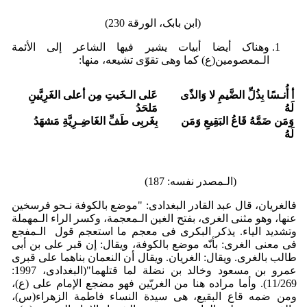
(ابن بابک، الورقة 230)
وهناک أیضا أبیات یشیر فیها الشاعر إلى الأئمة
الـمعصومین(ع) کما وهی تقوّی تشیعه، منها:
أ أُنـسًا بِذُلِّ الضَّیمِ لا وَالذّی
عَلى الـخَبتِ مِن أعلی الغَرِیَّینِ
لَهُ
مَلحَدُ
وَمَن ضَمَّهُ قَاعُ البَقِیعِ وَمَن
بِغَربِی طَفِّ الغَاضِـرِیَّةِ مَشهَدُ
لَهُ
(الـمصدر نفسه: 187)
فالغریان، قال عبد القادر البغدادی: "موضع بالکوفة نـحو فرسخین
عنها، وهو مثنى الغری، بفتح الغین الـمعجمة، وکسر الراء الـمهملة
وتشدید الیاء. یذکر البکری فی معجم ما استعجم قول الـمفجع
فی معنی الغری: بأنّه موضع بالکوفة، ویقال: إن قبر علی بن أبی
طالب بالغری. ویقال: الغریان. ویقال أن النعمان بناهما على قبری
عمرو بن مسعود وخالد بن نضلة لما قتلهما"(البغدادی، 1997:
11/269). وأما مراده هنا من الغریّین فهو مضجع الإمام علی (ع)،
ومن ضمه قاع البقیع، هی سیدة النساء فاطمة الزهراء(س)،