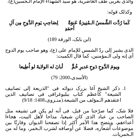
والذی بغربی طف الغاضریة، هو سید الشهداء الإمام الـحسین(ع).
وکذلک قوله:
کَما رُدَّت الشَّمسُ الـمُنِیرَةُ عَنوَةً لِصَاحِبِ یَومِ الدَّوحِ مِن آلِ
أحمَدِ
(ابن بابک، الورقة 189)
الذی یشیر إلى ردّ الشمس للإمام علی (ع)، وهو صاحب یوم الدوح
أی إنه ولی الـمؤمنین، کما قال الکمیت:
ویومَ الدَّوحِ دَوحِ غدیرِ خُمٍّ أبانَ له الولایةَ لو اُطِیعا
(الأسدی،2000: 79)
ذکر الشیخ آغا بزرک دیوانَه فی "الذریعة إلی تصانیف
الشیعة" کأعظم کتاب ببلیوغرافی فی تصانیف الذین
اعتقدهم الـمؤلف من الشیعة.(منـزوی،1408: 9/18)
فلا شک، کما صرّحنا من قبل، فی أنه لم یکن فی تشیعه مثل
الصاحب بن عباد الذی کان شیعیا، مداحا لأهل البیت، هجاءا
أعداءهم، ویتضح هذا الأمر أکثر إذا تصفحنا الدیوان وقارنّا بین
موضوعات أشعاره، فضلا عن أوصافه لشرب الـخمر، وما له من
الـخمریات.