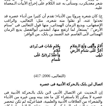
شعر معدی­کرب، وسنأتی به عند الکلام على إخراج الأبیات الـمعماة
علیه.
ج) کان شعره مرویّا بین الأدباء؛ تقدم أن کثیرا من أدباء عصره قد
تحدثوا عنه، أو نقلوا منه شعره، مثل: الثعالبی، والراغب
الإصفهانی، وبدیع الزمان الهمذانی، منها قول الثعالبی فی "سنام
الأرض": "یستعار لما ارتفع منها، أنشدنی أبوالفضل بدیع الزمان
الهمذانی لأبی القاسم عبد الصمد بن بابک، من الوافر:
اُلامُ وأتَّقِی وَلَعَ الـمَلامِ
بِحُلمٍ شَابَ فی بُردَی
أجُرُّ عَلَى سَنامِ الأرضِ
غُلامِ
ذَیلِی
وَأعقَدُ بُردَتَیَّ عَلَى
شَمامِ
(الثعالبی، 2006: 417)
اتصال ابن بابک بالـحرکة الأدبیة فی عصره
إن الـحدیث عن الاتصال الأدبی لابن بابک بالـحرکة الأدبیة فی
عصره لا یمکن إلا باستقراء کل ما نجد بینه وبین غیره من الأدباء
والشعراء من العلاقات الأدبیة والعلمیة، فشاعریّته لم تکن تنحصر
فی حضرة الوزراء والـملوک، کی یعتبر شاعر البلاط، وإنما کان