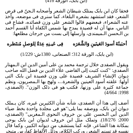
(ابن بابک، الورقة 416)
فحقا کان ابن بابک یمتلک شیطانَ الشعر وأصحابه الـجنّ فی قرض
الشعر، فقد استشهد بشعره البلغاء، کما سنرى فی موضعه، وأخذ
عنه الشعراء، فبعضهم قالوا الشعر على وزن قصائده، فشاع فی
الناس، منها أن له قصیدة یمدح بها شمس الکفاة أبا القسم أحمد
بن الـحسن الـمیمندی، وأرسلها إلى بست من جرجان مطلعها:
أحبَبتُهُ أسودَ العَینَینِ وَالشَّعَرَه فِی عَیـنِهِ عِدَةٌ لِلوَصلِ مُنتَظره
(ابن بابک، الورقة 312؛ الصنعانی، 1380ش: 1/229)
ویقول الصفدی خلال ترجمة محمد بن علی أمین الدین ابن الـمهتار
الصفدی: "کنت کتبت إلى القاضی علاء الدین بن فضل الله صاحب
دیوان الإنشاء الشریف قصیدة على وزن قصیدة ابن بابک التی
أولها: علقته أسود العینین والشعرة...، ولهج بها الـمصریون، ونظم
جماعة کثیرة على وزنها، فکتب هو فی ذلک الوزن". (الصفدی،
1998: 4/664)
أضف إلى هذا أن الصفدی، شأنه شأن الکثیرین غیره، کان یـملک
دیوان ابن بابک، ووصفه بما یلی:"هو فی مجلدة واحدة بخط ضیاء
الدین أبی الـحسن علی بن خروف النحوی الـمغربی" (الصفدی،
2000: 18/276). وتملک مثل ابن خروف لدیوان ابن بابک یوحی
بمکانة هذا الشاعر. فإنه کما یستشف من دیوانه الکبیر، وکما قال
نفسه قد تسنم الشعر، ورکب الکلام، وذلّل الألفاظ کفارس متبحر