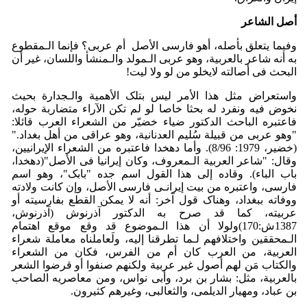
أصل الشاعر
وفیما یتعلق بأصله، أهو فارسی الأصل أم عربی؟ فإنما الـمقطوع
به أنه شاعر بالعربیة، وهو عربی الـمولد والـمنشأ واللسان، غیر أن
البحث فی أصالته لایخلو من لو ولا لیت!
واستعراض مثل هذا الأمر لیس بتلک الأهمیة والـجدارة بحیث
نخوض فیه ونفرد له بحثا خاصا لو لم تکن الآراء متضاربة حوله،
فاعتبره الباحث الدکتور ضیاء خضیّر من الشعراء العرب قائلا:
"وهو عربی من قبیلة سُلیم العدنانیة، وهو عراقی من أهل بغداد."
(خضیر، 1979: 8/96). وأما دهخدا فاعتبره من الشعراء الإیرانیین،
وقال: "شاعر العربیة الـمعروف، وکان إیرانیا فی الأصل"(دهخدا،
باب الباء). وقاده إلى هذا القول اسم جده "بابک"، وهو اسم
فارسی، واعتبره من بیت إیرانـی فارسی الأصل، وإن کانت ولادته
ووفاته ببغداد، وهناک قول آخر: أنه لا یمکن القطع بفارسیته أو
عربیته، کما قد صرح به الدکتور آذرنوش (آذرنوش،
1387ش:170)ولولا أن هذا الـموضوع قد وقع موقع اهتمام
الـمحققین واختلافهم لـما تطرقنا إلیه، ولَعاملناه معاملة شعراء
العربیة، من العرب کان أم من الفرس، فکان من الشعراء
والکتاب مَن لهم أصول غیر عربیة ولکنهم صنفوا أو قرضوا الشعر
بالعربیة، مثل: بشار بن برد، وأبی نواس، ومن معاصریه الصاحب
بن عباد، ومهیار الدیلمی، والثعالبی، وغیرهم کثیرون.