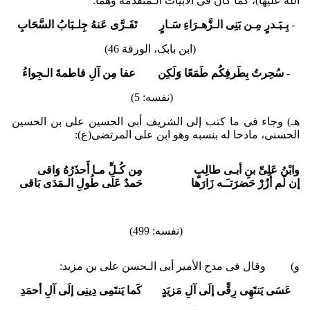
الله علیها)، کما کان فی الأبیات الـمتقدمة وهما:
-
بِـبَـدرٍ مِـن بَنِی الـزَّهـرَاءِ سَـارٍ تَفَـرَّى عَنهُ جِلـبَابُ السَّحَابِ
(ابن بابک، الورقة 46)
-
سُحِرتُ بِطَرفِکُم طَمَعًا وَلَکِن عفا مِن آلِ فاطمةَ الـجِواءُ
(نفسه: 5)
هـ) وجاء فی ما کتب إلى الشریف أبی الحسین علی بن الحسین
الحسنی، مادحا له بنسبه وهو ابن علی المرتضى(ع):
وابْنُ عَلِیِّ بنِ أبـی طالِبٍ
مِن کُـلِّ مـا أَحذَرُهُ وَاقی
إن لَم أزُرْ حَضرَتـَـه زَارَها
حَمدٌ عَلَى طُولِ الـمَدَى بَاقی
(نفسه: 499)
و‌) وقال فی مدح الأمیر أبی الـحسن علی بن مزید:
عَسَی یَنتَهِی رِقِّی إلَى آلِ مَزیَدٍ کَما یَنتَمِی دِینِی إلَى آلِ أحمَدِ