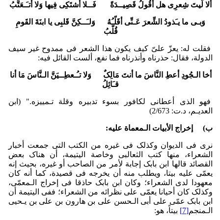
ألا لَیتَ شِعرِی هل أقُولُ قَصِیــدَةً فَــلا أشتَکِی فِیها وَلا أتـَـعَتَّبُ‏
وَبـی ما یـَذودُ الشِّعرَ عَـنِّی أقَلّـُهُ وَلـَــکِنَّ قَلبِی یا ابنَةَ القَومِ
قُلَّبُ
فقلت له: یعزّ علیّ کیف یکون هذا الشعر فی ممدوح غیر سیف
الدولة، فقال: حذرناه وأنذرناه فما نفع، ألست القائل فیه:
أخا الـجُودِ أعطِ النَّاسَ ما أنتَ مَالِکٌ وَلا تـُـعطِــیَنَّ الـنَّاسَ مَا أنا
قـَائِلُ
فهو الذی أعطانی لکافور بسوء تدبیره وقلة تـمییزه." (ابن
العدیـم، د.ت: ‏2/673)
‌ب)
إخراج الأبیات الـمعماة علیه:
نرى فی الدیوان وکذلک فی غیره من الکتب التی جمعت أخبار
الشعراء، منها کتب الثعالبی وخاصة الیتیمة، أن هناک بعض
القصائد قالها ابن بابک إجابة لأمر من الصاحب أو غیره، بحیث إنه
یعمّی علیه بیتا، ویطلب منه أن یخرجه فی قصیدة، کما أنه کان
معهودا لدى الشعراء؛ وکان ابن بابک حاذقا فی إخراج الـمعمّى،
وکذلک کان أحیانا یعمّی على نظرائه من الشعراء؛ ففی الیتیمة أن
ابن بابک عمّى على أبی الـحسن علی بن هارون بن علی بن یـحیى
الـمنجم
[7]
بیتاً، هو: