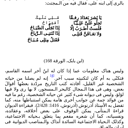
بالری إلى ابنه علی، فقال فیه من الـمجتث:
فَـلِی عَلَیکَ
یَا نَشرَ بَغدَادَ رِفـقًا
ﭐقتِرَاحُ
تَجلُو عَلَیَّ عَلِـیّـًا
إذَا تَجَلَّی الصَّبَـاحُ
فَلَستُ أطـرَبُ إلّا
إذَا ثَنَتنِـی الـرِّیاحُ
وَلا تعَـافَنَّ قَتلِـی
فَقَتلُ مِثلِی مُـبَـاحُ
(ابن بابک، الورقة 168)
ولیس هناک معلومات عما إذا کان له ابنٌ آخر اسمه القاسم،
[4]
فتکنّى به أم کان لتکنیته سبب آخر.
إنه لم یصلنا من حیاته
الشخصیة غیر القلیل، أفادته کتب التاریخ مردّدة بعضُها أقوالَ
بعض، وهی فی هذا الـمجال کالبحر الـمسجور، لا بها ری ولا فیها
لؤلؤ، ولیس فی دیوانه شیء کثیر عن حیاته الشخصیة، رغم ما فیه
من فوائد جمة عن جوانب أخرى هامة یمکن استنباطها منه، کما
تفضل به الأستاذ آذرنوش (آذرنوش، 1416: 2/428). فبقراءة الدیوان
قراءةَ الـمتأنی، یمکن الوقوف على بعض أخلاقه، وعقائده،
ونفسیاته، کما أن شعره مفعم بما یتعلق بـحیاته الاجتماعیة،
وکذلک الـحیاة الاجتماعیة السائدة آنذاک والـمناصب الدیوانیة فی
إیران والعراق.