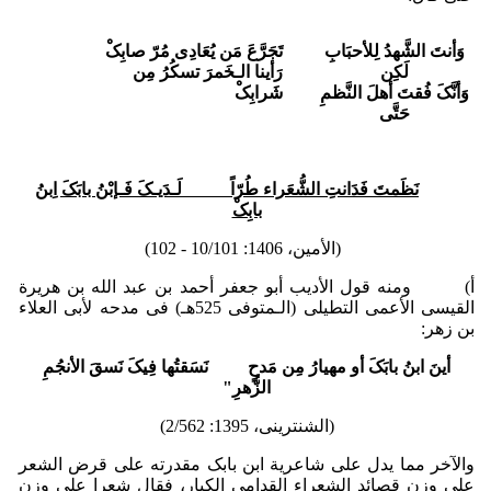
وَأنتَ الشَّهدُ لِلأحبَابِ
تَجَرَّعَ مَن یُعَادِی مُرّ صابِکْ
لَکِن
رَأینا الـخَمرَ تسکُرُ مِن
وَأنَّکَ فُقتَ أهلَ النَّظمِ
شَرابِکْ
حَتَّى
نَظَمتَ فَدَانتِ الشُّعَراء طُرّاً لَـدَیـکَ فَـإبْنُ بابَکَ اِبنُ
بابِکْ
(الأمین، 1406: 10/101 - 102)
أ‌) ومنه قول الأدیب أبو جعفر أحمد بن عبد الله بن هریرة
القیسی الأعمى التطیلی (الـمتوفی 525هـ) فی مدحه لأبی العلاء
بن زهر:
أینَ ابنُ بابَکَ أو مهیارُ مِن مَدحٍ نَسَقتُها فِیکَ نَسقَ الأنجُمِ
الزُّهرِ"
(الشنترینی، 1395: ‏2/562)
والآخر مما یدل علی شاعریة ابن بابک مقدرته على قرض الشعر
علی وزن قصائد الشعراء القدامى الکبار، فقال شعرا على وزن