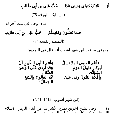
‌أ)
فَتِلکَ دُنیَای وَدِینِی غَدًا حُبُّ عَلِی بنِ أبِی طَالِبِ
(ابن بابک، الورقة 75)
ب‌) وجاء فی بیت آخر له:
فَـمَا تَضَلُّونَ وَهَادِیکُمُ حُبُّ عَلِی بنِ أبِی طَالِبِ
(الـمصدر نفسه:74)
ج) وفی مناقب ابن شهر آشوب أنه قال فی الـمدیح:
"فأنتُم لِلوصِی البـرِّ نَسلٌ
وَأنتم لِلنَّبِی الطُهـرِ آلُ
أبوکم حامِلُ العَزمِ
وَقد أردَى عَلَى الرُّشدِ
الـمُؤَدَّى
الضَّلالُ
وَأمُّکُمُ البَتُولُ وَفِی عَلِیّ
غَلا الغالونَ وَاتَّسَعَ
الـمَقالُ"
(ابن شهر آشوب، 1412: 4/41)
د‌) وفی بیتین آخرین یمدح الأشراف من أبناء الزهراء (سلام