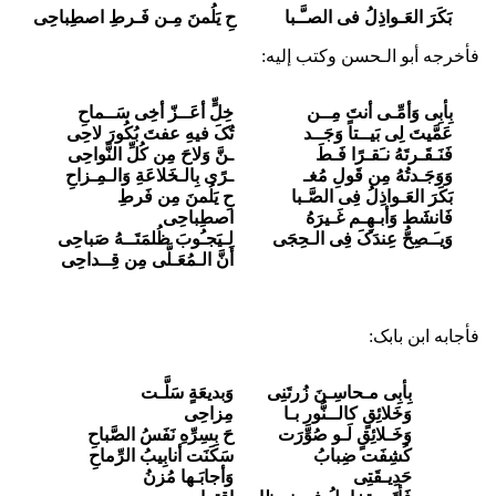
بَکَرَ العَـواذِلُ فی الصـَّـبا حِ یَلُمنَ مِـن فَـرطِ اصطِباحِی
فأخرجه أبو الـحسن وکتب إلیه:
بِأبِی وَأمِّـی أنتَ مِــن
خِلٍّ أعَــزّ أخِی سَــماحِ
عَمَّیتَ لِی بَیــتاً وَجَــد
تُکَ فیهِ عفتَ بُکُورَ لاحِی
فَنَـقَـرتَهُ نـَقـرًا فَـطَ
ـنَّ وَلاحَ مِن کُلِّ النَّواحِی
وَوَجَـدتُهُ مِن قَولِ مُغـ
ـرًى بِالـخَلاعَةِ وَالـمِـزاحِ
بَکَرَ العَـواذِلُ فِی الصَّـبا
حِ یَلُمنَ مِن فَرطِ
فَانشَط وَأبـهِـم غَـیرَهُ
اصطِباحِی
وَیـَـصِحُّ عِندَکَ فِی الـحِجَى
لِـیَجـُوبَ ظُلمَتَــهُ صَباحِی
أنَّ الـمُعَـلَّى مِن قِــداحِی
فأجابه ابن بابک:
بِأبِی مـحاسِـنَ زُرتَنِی
وَبدیعَةٍ سَلَّـت
وَخَلائِقٍ کالــنُّورِ بـا
مِزاحِی
وَخَـلائِقٍ لَـو صُوِّرَت
حَ بِسِرِّهِ نَفَسُ الصَّباحِ
کُشِفَت ضِبابُ
سَکَنَت أنابِیبُ الرِّماحِ
حَدِیـقَتِی
وَأجابَـها مُزنُ