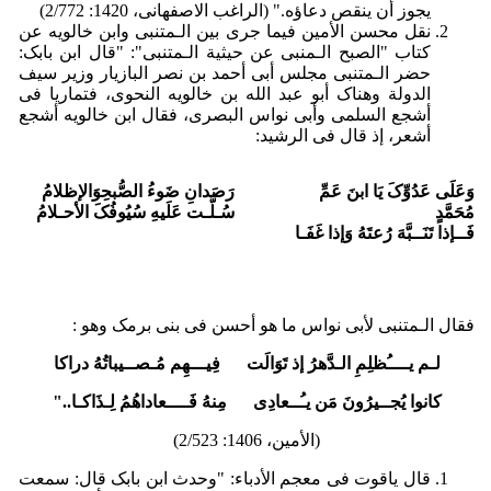
یجوز أن ینقص دعاؤه." (الراغب الاصفهانی، 1420: ‏2/772)
نقل محسن الأمین فیما جرى بین الـمتنبی وابن خالویه عن
کتاب "الصبح الـمنبی عن حیثیة الـمتنبی": "قال ابن بابک:
حضر الـمتنبی مجلس أبی أحمد بن نصر البازیار وزیر سیف
الدولة وهناک أبو عبد الله بن خالویه النحوی، فتماریا فی
أشجع السلمی وأبی نواس البصری، فقال ابن خالویه أشجع
أشعر، إذ قال فی الرشید:
وَعَلَى عَدُوِّکَ یَا ابنَ عَمِّ
رَصَدانِ ضَوءُ الصُّبحِ
وَالإظلامُ
مُحَمَّدٍ
سُـلَّـت عَلَیهِ سُیُوفُکَ الأحـلامُ
فَــإذا تَنَــبَّهَ رُعتَهُ وَإذا غَفَـا
فقال الـمتنبی لأبی نواس ما هو أحسن فی بنی برمک وهو :
لـم یــــُظلِمِ الـدَّهرُ إذ تَوَالَت فِیـــهِم مُـصــیباتُهُ دراکا
کانوا یُجــیرُونَ مَن یـُــعادِی مِنهُ فَــــعاداهُمُ لِـذَاکـا.."
(الأمین، 1406: 2/523)
قال یاقوت فی معجم الأدباء: "وحدث ابن بابک قال: سمعت