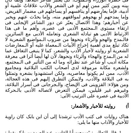
بینه وبین کثیر ممن لهم أیدٍ فی الشعر والأدب علاقاتٌ علمیة أو
أدبیة، فإما یعارضهم أو ینافسهم أو یساجلهم فی مضمار القریض،
وإما یمدحهم أو یهجوهم لمواقفهم منه، وإما یحدّث عنهم ویخبر
عن أخبارهم؛ وهذا الاتصال یعبّر عن دور الشاعر الإیجابی فی
ارتقاء مستوى الـمجتمع الأدبی فی عصره، وأهم ما فی هذا
الارتباط الأدبی هو تبادله الشعری وتعامله الأدبی مع السائرین.
فالـمدح والهجو والرثاء ونحوها من ضروب الـمواضیع الشعریة لا
تکاد تبلغ مدى أهمیة إخراج الأبیات الـمعماة علیه أو الـمعارضات
الشعریة أو روایته لأخبار الأدب والشعر، کما لا ینبغی التغافل عما
له من الـمدح والهجاء والرثاء ونحوها، لأن لها أیضا أثرا فی معرفة
مکانة أدیب أو شاعر عند نظرائه وما له من التأثیر فی الـمجتمع،
ولشعره مکانة مرموقة لدى أصحاب الکتب البلاغیة ومجامیع
الأدب، ممن لم یکونوا معاصریه، ولکن استشهدوا بشعره وتمثلوا
به فی البلاغة والأدب، ولایمکن التطرق إلیهم فی هذه العجالة،
ومن هؤلاء: القزوینی فی الإیضاح، والـجرجانی فی أسرار البلاغة،
وغیرهم غیر قلیلین، فیمکن التعرض لاتصاله الأدبی بالـحرکة
الأدبیة فی عصره على الترتیب الآتی:
‌أ)
روایته للأخبار والأشعار:
هناک روایات فی کتب الأدب ترشدنا إلى أن ابن بابک کان راویة
للأخبار والآداب منها ما یلی:
قال الثعالبی: "سمعت أبا القاسم عبد الصمد بن بابک یقول: