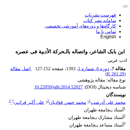
فهرست نشریات
سامانه نشر کتاب
کارگاه‌ها و دوره‌های آموزشی تخصصی
تماس با ما
English
ابن بابک الشاعر، واتصاله بالـحرکة الأدبیة فی عصره
ادب عربی
مقاله 7
،
دوره 6، شماره 1
، 1393
، صفحه
127-152
اصل مقاله
)
261.29 K
(
نوع مقاله: مقاله پژوهشی
شناسه دیجیتال (DOI):
10.22059/jalit.2014.52027
نویسندگان
3
*
2
1
محمد علی آذرشب
؛
محمد حسن فؤادیان
؛
علی أکبر فراتـی
1
أستاذ بـجامعة طهران
2
أستاذ مشارک بـجامعة طهران
3
أستاذ مساعد بـجامعة طهران