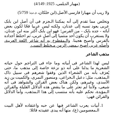
(مهیار الدیلمی، 1925: 4/149)
ولا ریب أن مهیارا فارسی الأصل.(ابن خلکان، د.ت: 5/759)
ونخلص مما تقدم إلى أنه یمکننا الـجزم فی أن أصل ابن بابک
عربی یعود نسبه إلى عدنان، ولکنه لیس عربیا قحّا لکون بعض
آبائه - جده بابک - من الفرس؛ فهو ابن بابک أکثر منه ابن عدنان،
ولا یستغرب أن یکون أحد منتمیا إلى أصل عربی، ثم اختلط أجداده
بالفرس وأصبح هجینا.
والـمقطوع به أنه شاعر اللغة العربیة،
وأصله عربی أصبح بـمضی الزمن مـختلط النسب.
مذهب الشاعر
لیس لهذا الشاعر فی أبیاته وما جاء فی التراجم حول حیاته
الشعریة ما یدلنا على أنه ذو نزعة خاصة إلی مذهب ما، حتى
یُعرَف بأنه من الشعراء الذین وقفوا شعرهم فی سبیل ذاک
الـمذهب، مثل: دعبل الـخزاعی، ومنصور النمری، والکمیت بن زید
الأسدی، وغیرهم، ولکن هناک بعض القرائن والشواهد فی أنه
شیعی، ولأننا لم نعثر على ما ینقض هذه الدلائل القلیلة والقرائن
الـمؤیدة، نحکم علیه بأنه منتسب إلی هذا الـمذهب، وأما الدلائل
والقرائن فهی:
أبیات یعرب الشاعر فیها عن حبه واعتقاده لأهل البیت
الـمعصومین (ع)، منها أنه یبدی عقیدته قائلا: