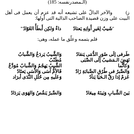
(الـمصدرنفسه: 185)
ز‌) والآخر الدالّ على تشیعه أنه قد عزم أن یعمل فی أهل
البیت على وزن قصیدة الصاحب الدالیة التی أولها:
"
شَیبٌ لِغَیرِ أَوانِهِ یَعتادُ داءٌ وَلکِن أَبطَأُ العُوّادُ"
فلم یتممه وعلّق ما عمله، وهی:
طَرفی إلَى صُوَرِ الدُّمَى یَنقادُ
وَالشَّیبُ یَردَعُ وَالشَّبابُ
نَهَضَ الـمَشیبُ إلى الصِّبَى
مُطَنّبُ
وَکأنَّما
الشَّیبُ یَهجُمُ وَالشَّبابُ مُوَدَّعُ
وَالصَّبرُ فی طُرُقِ الصَّبابَةِ زَادٌ
فَالأمُّ آسَى وَالأسَى یَعتَادُ
عَزمٌ إذا رَقَّ الـحَیَا یَنآدُ
وَعَلَیهِ مِن حُلَلِ النَّدَى أبرَاد
بَینَ الشَّبابِ وَبَینَهُ مِیعَادٌ
وَالصَّبرُ یَنقُصُ وَالهَوَى یَزدَادُ