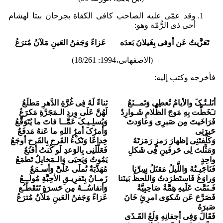
وقد عمّى علیه الصاحب کافی الکفاة بجرجان بیتا لهشام
أخی ذی الرُّمّة وهو:
تَعَزَّیتُ عَن أوفى بِغَیلانَ بَعدَه عَزاءً وَجَفنُ العَینِ مَلآنُ مُترَعُ
(الاصفهانی،1994: 18/261)
فأخرجه وکتب إلیه:
أنَلـتُـکَ والأیامُ تُعطِی وَتَمــنَعُ
ثناءً لَهُ فِی غُرَّةِ الدَّهرِ مَطلَعُ
تـَخَطَّت بِهِ مَوجَ الظَّلامِ شَـوارِدٌ
لَهُنَّ عَلَى وِردِ الـمَجَرَّةِ مَکرَعُ
فَرَاخَیتَ مِن صَبرِی وَعاوَدتَ
وَیُسلِـیـکَ عَمَّــا فاتَ ما یُتَوَقَّعُ
حَیرَتِی
وَأمرُکَ أمرُ اللهِ ما عَنهُ مَدفَعُ
وَکَلَّفتَنِی إظهارَ رَمزٍ رَمَزتَهُ
خِداعًا وَنَکْءُ القَرحِ بِالقَرحِ أوجَعُ
وَمَثَّلتَ لِی حَرفَینِ فِی شَکلِ
فَعَلَّلَنِی بِالوَعدِ لَو کُنتُ أقنَعُ
واحِدٍ
یَمُوتُ وَیَحیَى وَالـمَخایِلُ تَطمَعُ
فَنَاجَیـتُهُ وَاللَّیلُ مَقتَلُ سِرِّنا
مُهَذَّبَةٌ تُملَى عَلَیَّ وَأسـمَعُ
وَراوَغَ فَاستَطرَدتُ وَاللَّحظُ بَینَنا
زَمـانٌ بِتَفرِیـقِ الأحِبَّةِ مُولَــعُ
فَـنَمَّت عَلَیهِ هِمَّةٌ صَاحِبِیَّةٌ
وَأنفاسُــهُ مِن حَسرَةٍ تَتَقَطَّـُع
فَصَرَّحَ عَن شَکوَى امرِئٍ خَانَ
عَزاءً وَجَفنُ العَینِ مَلآنُ مُترَعُ
صَبرَهُ
فَقَالَ وَفِی أجفانِهِ وَلَعُ القَـذَى