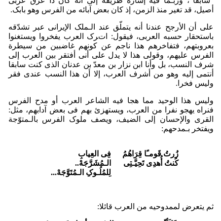
"سابقا"، وربـما فیه إشارة طریفة إلى أنه کان ذا عرق عربی
أصیل، قد تغیر منذ الزمن، إذ کان بعض آبائه من الفرس وهو بابک.
على أن الأرجح عندنا أنه یتملّق عند الـملک الإیرانی عبر تشدّقه
باستحقار حسبه العربی، فیقول: اترک العرب یفخروا ویستغنوا
بعروبتهم، فتفاخرهم هذا ناجم عن کونهم غاضبین من سیطرة
الفرس علیهم، وقولی هذا لا یدل على أنی أفتقر بین العرب إلى
شرف النسب، بل وأنا ابن نزار بن معدّ بن عدنان الذی کنت سابقا
أنتمی إلیه وهو من أشرف العرب، إلا أن هذا النسب عندی فقر
ولیس فخرا.
ولیس هذا الوحید مما هجا فیه الشاعر العرب أو مدح الفرس
فنراه یهجو نفرا من العرب، ویستهزئ بهم فی بعض آدابهم، مثل:
القرى والإحسان إلى الضیف، ویصف ملوک الفرس بالـمتوّجة
ویفتخر بـمدحهم:
زُرتُ قَومـًا قِرَاهُمُ
فِی العِیابِ
کُنتُ أُهدِی تَحِیَّـتِی
الـمُشَرَّجَهْ..
لِلمُلُـوکِ الـمُتَوَّجَهْ...
ثم یتعرض لممدوحیه من العرب قائلا: