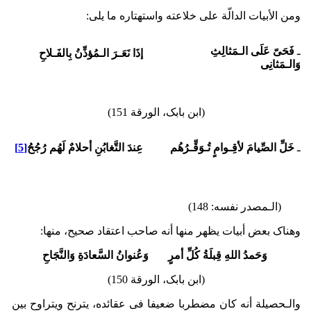
ومن الأبیات الدالّة على خلاعته واستهتاره ما یلی:
ـ
فَحَیّ عَلَى الـمَثالِثِ
إذَا نَعَـرَ الـمُؤذِّنُ بِالفَـلاحِ
وَالـمَثانِی
(ابن بابک، الورقة 151)
ـ
خَلِّ الصِّیامَ لأقِـوامٍ تُـوَقِّـرُهُم
عِندَ التَّغابُنِ أحلامٌ لَهُم رُجُحُ
[5]
(الـمصدر نفسه: 148)
وهناک بعض أبیات یظهر منها أنه صاحب اعتقاد صحیح، منها:
وَحَمدُ اللهِ قِبلَةُ کُلِّ أمرٍ وَعُنوانُ السَّعادَةِ وَالنَّجَاحِ
(ابن بابک، الورقة 150)
والـحصیلة أنه کان مضطربا ضعیفا فی عقائده، یترنح ویتراوح بین