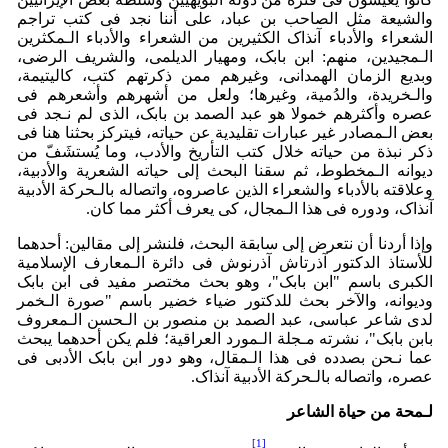
والشیعة مثل الصاحب بن عباد، على أننا نجد فی کتب تراجم
الشعراء والأدباء آنذاک الکثیرین من الشعراء والأدباء الـمکثرین
الـمجیدین، منهم: ابن بابک، ومهیار الدیلمی، والشریف الرضی،
وبدیع الزمان الهمدانی، وغیرهم ممن ذکرتهم کتب، کالیتیمة،
والـخریدة، والدُمیة، وغیرها؛ ولعل من أشهرهم وأشعرهم فی
عصره وأکثرهم خمولا هو عبد الصمد بن بابک، الذی لم نـجد فی
بعض الـمصادر غیر عبارات تقلیدیة عن حیاته، فیترکز بحثنا هنا فی
ذکر نبذة من حیاته خلال کتب التأریخ والأدب، وما یُستشَفّ من
دیوانه الـمخطوط، ثم سقنا البحث إلى حیاته الشعریة والأدبیة،
وعلاقته بالأدباء والشعراء الذین عاصروه، واتصاله بالـحرکة الأدبیة
آنذاک، ودوره فی هذا الـمجال، کی یعرف أکثر مما کان.
وإذا أردنا أن نتعرض إلى سابقة البحث، فلنشر إلى مقالین: أحدهما
للأستاذ الدکتور آذرتاش آذرنوش فی دائرة الـمعارف الإسلامیة
الکبرى باسم "ابن بابک"، وهو بحث مختصر مفید فی ابن بابک
ودیوانه، والآخر بحث للدکتور ضیاء خضیر باسم "صورة الـخمر
لدى شاعر عباسی، عبد الصمد بن منصور بن الـحسن الـمعروف
بابن بابک"، نشرته مـجلة الـمورد العراقیة؛ فلم یکن أحدهما یبحث
عما نـحن بصدده فی هذا الـمقال، وهو دور ابن بابک الأدبی فی
عصره، واتصاله بالـحرکة الأدبیة آنذاک.
لـمحة من حیاة الشاعر
[1]