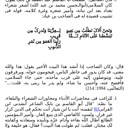
کان السلامی(أبوالـحسن محمد بن عبد الله) أشعر شعراء
بغداد بعد ابن نباتة، وأمیر شعره وغرة کلامه، قوله فی
تشبیب قصیدة له فی الصاحب بن عباد:
وَنَحنُ اُلاکَ نَطلُبُ مِن بَعِیدٍ
لِــعِزَّتِنَا وَنُدرِکُ مِن
تَبَسَّطنا عَلَى الآثامِ لـَــمَّا
قَرِیبِ
رَأینا العَفوَ مِن ثَمَرِ
الذُّنوبِ
قال: وکان الصاحب إذا أنشد هذا البیت الأخیر یقول: هذا والله
معنى، قد کان یدور فی خاطر الناس، فیحومون حوله، ویرفرفون
علیه، ویتوصلون إلیه على قرب مأخذه، حتى جاء السلامی،
فأفصح عنه، وأحسن ما شاء، ولم یدر ما رمى به، قلت:...."
(الثعالبی، 1994: 214)
للراغب فی محاضرات الأدباء ومحاورات الشعراء والبلغاء،
ما نصّه: "قال أبو القاسم بن بابک الشاعر أنشدنی ابن
القرانی
[6]
لنفسه: أنت یا ابن شیار أنت تحکم فی الدین کرار
غیر فرار، ولست کالقاضی الذی یتبع العار، وأمیر الـمؤمنین
الطائع أطال اللّه بقاءه وأدام عزّه وتأییده وسعادته وکفایته
لک مختار، فقلت: لم طولت هذا البیت؟ فقال: هو خلیفة ولا