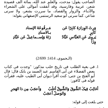
الصاحب یقول: مدحت، والعلم عند الله، بمائة ألف قصیدة
شعر، عربیة وفارسیة، وقد أنفقت أموالی على الشعراء
والأدباء، والزوار والقصاد، ما سررت بشعر، ولا سرنی
شاعر، کما سرنی أبو سعید الرستمی الإصفهانی بقوله:
وَرِثَ الوِزارَةَ کابِرًا عَن
مَـرفُوعَةَ الإسناد
کابِرٍ
بـالاسنادِ
یَروِی عَنِ العَبَّاسِ عَبَّادٌ
رَتَهُ وَإســماعِیلُ عَن عَبَّادِ
وِزَا
(الـحموی، 1414: ‏2/699)
فی بغیة الطلب فی تاریخ حلب مذکور: "وجدت فی کتاب
بعض الفضلاء عن أبی القاسم عبد الصمد بن بابک قال: قال
أبو الفتح بن جنی: کنت أقرأ دیوان أبی الطیب علیه، فقرأت
قوله فی کافور:
أغالِبُ فِیکَ الشَّوقَ وَالشَّوقُ أغلَبُ وَأعجَبُ مِن ذا الهَجرِ
وَالوَصلُ أعجَبُ‏
حتى بلغت إلى قوله: