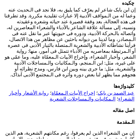
چکیده
إن ابن بابک شاعر لم یعرّف کما یلیق به، فلا نجد فی الـحدیث عنه
وعما له من الـمواقف الأدبیة إلا عبارات تقلیدیة مکررة. وقد تطرقنا
فی هذه العجالة، بعد وقفة قصیرة عند حیاته وشعره وعقیدته
ونسبه، إلى مسألة علاقة الشاعر بالأدباء والشعراء المعاصرین له،
واتصاله بالـحرکة الأدبیة، ودوره فی حیویتها عبر ما نقل عنه فی
الـمصادر، وما لدینا من دیوانه باحثین عن مظاهر من هذا الاتصال،
فرأینا نشاطاته الأدبیة والشعریة الـمتصلة بالتیار الأدبی فی عصره
أو الـمرتبطة بمعاصریه من الأدباء تتمثل فی أمور، منها: روایة
الشعر، وأخبار الشعراء، وإخراج الأبیات الـمعمّاة علیه، وما عمّی هو
على غیره، مثل: ابن الـمنجم، والـمکاتبات والـمساجلات الأدبیة
والشعریة، مثل: ما جرى بینه وبین ابن فارس، ومدح نظرائه أو
هجوهم مما یظهر لنا بعض دوره وأثره فی الـمجتمع الأدبی آنذاک.
کلیدواژه‌ها
عبد الصمد بن بابک
؛
إخراج الأبیات الـمعمّاة
؛
روایة الأشعار وأخبار
الشعراء
؛
الـمکاتبات والـمساجلات الشعریة
اصل مقاله
الـمقدمة
إن من الشعراء الذین لم یعرفوا، رغم مکانتهم الشعریة، هم الذین
کانوا یعیشون فی فترة من دولة البویهیین وسلطة بعض الإیرانیین