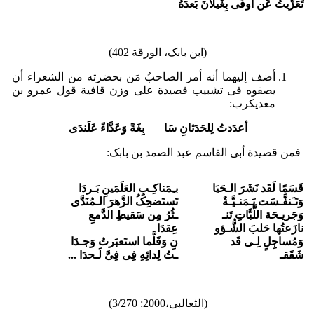
تَعَزَّیتُ عَن أوفَى بِغَیلانَ بَعدَهُ
(ابن بابک، الورقة 402)
أضف إلیهما أنه أمر الصاحبُ مَن بحضرته من الشعراء أن
یصفوه فی تشبیب قصیدة على وزن قافیة قول عمرو بن
معدی­کرب:
أعدَدتُ لِلحَدَثانِ سَا بِغَةً وَعَدَّاءً عَلَندَى
فمن قصیدة أبی القاسم عبد الصمد بن بابک:
قَسَمًا لَقَد نَشَرَ الـحَیَا
بـِمَناکِـبِ العَلَمَینِ بَـردَا
وَتَـَنفَّـسَت یَـمَنـیَّـةٌ
تَستَضحِکُ الزَّهرَ الـمُنَدَّى
وَجَریـحَة اللَّبَّاتِ تَنـ
ـثُرُ مِن سَقیطِ الدَّمعِ
نازَعتُها حَلبَ الشُّـؤو
عِقدَا
وَمُساجِلٍ لِـی قَد
نِ وَقَلَّما استَعبَرتُ وَجـدَا
شَقَقـ
ـتُ لِدائِهِ فِی فِیَّ لَـحدَا ...
(الثعالبی،2000: 3/270)