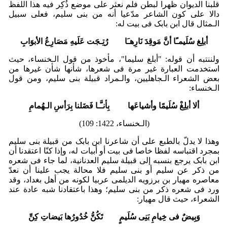
قلبنا الدیوان ظهرا لبطن فلم نعثر على موضع ذُکِر فیه هذا اللفظ
دالا على کون الشاعر مدّعیا أنه من بنی سلیم، فعلى سبیل
الـمثال قال ابن بابک فی بیت له:
أبلِغ سُلَیمـًا أنَّ مَوقِدَ نَارِهـَا رُتِـجَت عَلَیهِ مَصَارِعُ الأبوَابِ
ولننتبه أن قوله: "أبلغ سلیما"، مأخوذ من قول الـخنساء، حیث
استخدمت العبارة غیر مرة فی شعرها، شأنها شأن غیرها من
بعض الشعراء الـجاهلیین، والـمراد قبیلة بنی سلیم، ومن قول
الـخنساء:
ألا أبلِغْ سُلَیمًا وأشیاعَها بِأنـَّـا فَضَلنا بِرَأسِ الـهُمامِ
(الـخنساء، 1422: 109)
وهذا لا یدلّ بالطبع على أن شاعرنا ابن بابک من قبیلة بنی سلیم
بمجرد اقتباسه لفظا خاصا فی بیت أو أبیات له، وإذا کنّا اعتقدنا أن
ابن بابک یرجع بنسبه إلى قبیلة سلیم العدنانیة، لما جاء فی شعره
من ذکر عن سلیم أو بنی سلیم فلا محالة یجب علینا أن نعدّ
معاصره مهیار بن برزویه الدیلمی عربیا لکونه من أهل بغداد، وقد
ورد فی شعره ذکر من بنی سلیم؛ وهذا باعتقادنا شبه عادة عند
الشعراء، حیث قال مهیار:
وَبِیضٌ فی خِیامِ بَنِی سُلَیمٍ تَکُنُّ خُدُورُها بَیضاتِ کِنِّ