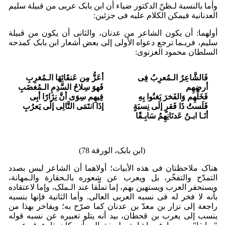
وأما بالنسبة لـظنّ الدکتور ضیاء أن ابن بابک عربی من قبیلة سلیم
العدنانیة فیمکن الکلام علیه فی جزئین:
أولهما: أن یکون الشاعر من عدنان، والثانی أن یکون من قبیلة
سلیم، فربـما ترجع دعواه الأولى إلى بعض أشعار ابن بابک کمدحه
السلطان محمود الغزنوی:
فَالشَّاعِرُ الـمُعرِبُ فِی
أعَزُّ مِن عَنقَائِهَا الـمُغرِبِ
أرضِهِم
فَهوَ سِلاحُ السَّدِمِ الـمُغضَبِ
فَخَلِّهِم وَالفَخرَ یَغنُوا بِهِ
فِیهِم سِوَى أنَّ نِزَارًا أبِی
فَلَستُ ذَا فَقرٍ إلَى نِسبَةٍ
إذَا انتَمَى التَّالِی إلَی یَعرُبِ
أنَـا ابـنُ عَدنَانِهِمُ سَابِـقًا
(ابن بابک، الورقة 78)
هناک ملاحظتان فی هذه الأبیات؛ أولاهما أن الشاعر لیس بصدد
التمدّح والتفخّر، بل ویعرب عن شعوره بالـحقارة والـمهانة،
ویستحقر العرب ویستهین بهم، إما تملّقا عند الـملک، وإما لاعتقاده
بأنه لا فخر له فی نسبه العربی العالی. وأما الثانیة فإنها بنسبه
راجعة إلى نزار بن معدّ بن عدنان کما صرّح به؛ ویفاخر بهذا من
ینسب إلى یعرب بن قحطان، بید أنه یتلو تعبیره عن نسبه قوله