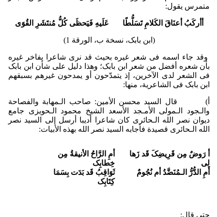
متمرس یقول:
أأرکَبُ أعنَاقَ الکَلامِ تَسَلُّطًا عَلَیهِ فَیَحظَى کُلُّ مُنتَشَرِ القُوَى
(ابن بابک، نسخة ب، الورقة 1)
وقد جاء اسمه فی شعر غیره بحیث قد نرى شاعرا یفاخر غیره
بأن شعره أفضل من شعر ابن بابک؛ وهذا دلیل على شأن ابن بابک
فی الشعر لدى الآخرین، إذ یتمدّحون أو یمدحون غیرهم بسبقهم
ابن بابک فی الشاعریة، منها:
أ‌) قال السید محسن الأمین: صاحب الـمهابة والفصاحة
والـجود الـمولى الأمـجد الأسعد الشیخ محمود الـحویزی جامع
دیوان نصر الله الـحائری کان شاعرا أدیبا أرسل إلى السید نصر
الله الـحائری قصیدة فأجابه السید نصر الله بهذه الأبیات:
أ رَوضٌ مِن قَرِیضِکَ قَد زَها
أمِ الرَّاحُ الأنیقةُ مِن
لِی
خِطابِک
أمِ الدُّرُّ الـمُنَضَّدُ أم نُجُومٌ
ثَوَاقِبُ قَد بَدَت بِسَمَا
کِتَابِک
حتى قال: