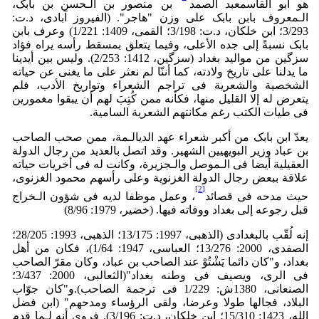
هو أبو القاسمعبد الصمد
بن منصور بن الـحسن بن بابک،
الـمعروف بابن بابک علی وزن "هاجر". (الفیروز آبادی، د.ت:
3/293؛ ابن خلکان، د.ت: 3/198؛ القمی، 1409: 1/221) وعرف بابن
بابک نسبةً إلی جده الأعلى، وفیما یتعلق بمسقط رأسه یراه فؤاد
سزگین من موالید بغداد (سزگین، 1412: 2/253). ولیس بین أیدینا
ما یدلنا على تاریخ ولادته، کما أننّا لم نعثر على ما یغنی عن حیاته
الشخصیة والشعریة فی تراجم الشعراء وتواریخ الأدب، فلم
یتعرض له إلا القلیل منها، فکأنه ممن کُتِبَ لهم أن یبقوا مغمورین
فی طیات الکتب رغم مکانتهم الشعریة السامیة.
یعدّ ابن بابک من أکبر شعراء عهد الدیالـمة، ممن صحب الصاحب
بن عباد وزیر البویهیین الشهیر. وقد اتصل بالعدید من رجال الدولة
العقیلیة أیضا فی الـموصل والـجزیرة، وکانت له فی أخریات حیاته
علاقة ببعض رجال الدولة الغزنویة وعلى رأسهم محمود الغزنوی،
[2]
حیث مدحه فی قصائد
، وعمل موظفا لدیه فی شؤون الـخراج
قبل رجوعه إلى بغداد ووفاته فیها. (خضیر، 1979: 8/96)
إنه لُقّب بالبغدادی (الذهبی، 1997: 13/175؛ الذهبی، 1993: 28/205؛
الصفدی، 2000: 13/276؛ العباسی، 1947: 1/64)، فکان من أهل
بغداد، و"کان دائما یَشْتُوْ عند الصاحب بن عباد، وکان مقرّ الصاحب
فی الری، ویصیف فی وطنه بغداد"(الثعالبی، 2000: 3/437؛
الصنعانی، 1380ش: 1/229 فی ترجمة الصاحب).و"کان جوّاب
البلاد، فجالها طولا وعرضا، ولقی الرؤساء ومدحهم" (ابن فضل
الله، 1423: 15/310؛ ابن خلکان، د.ت: 3/196). فروی أنه لـما قدم