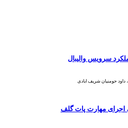
ملکرد سرویس والیبال
 داود حومنیان شریف ابادی
ی اجرای مهارت پات گلف