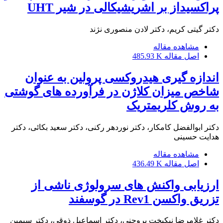
پراکسیداز بر اشریشیکالی در شیر UHT
دکتر گیتی کریم، دکتر لادن منصوری نژند
مشاهده مقاله
اصل مقاله
485.93 K
اندازه گیری هیدروکسی پرولین به عنوان
شاخص میزان کلاژن در فرآورده های گوشتی
به روش کلریمتریک
دکتر ابوالفضل کامکار، دکتر نوردهر رکنی، دکتر سعید بکائی، دکتر
هدایت حسینی
مشاهده مقاله
اصل مقاله
436.49 K
ارزیابی واکنش های سرولوژی ناشی از
تزریق واکسن Rev1 در گوسفند
دکتر غلامرضا نیکبخت بروجنی، دکتر اسماعیل ذوقی، دکتر سیمین