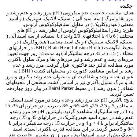
چکیده
هدف: مقایسه خاصیت ضد میکروبی ( pH مرز رشد و عدم رشد و
مرز بقا و مرگ ) سه اسید آلی ( استیک، لاکتیک، سیتریک ) و اسید
معدنی ( هیدروکلریک ) در مقابل استافیلوکوکوس آرئوس.
طرح: رفتار استافیلوکوکوس آرئوس از نظر رشد در pH های
مختلف ( 6 تا 4 با اختلافهای 2/0 واحد ) با استفاده از سه اسید آلی (
استیک، لاکتیک، سیتریک ) و یک اسید معدنی ( هیدروکلریک ) در
محیط آبگوشت BHI ( Brain Heart Infusion Broth )، در حرارتهای
مختلف ( 15، 25، 35 درجه سانتیگراد ) به مدت 14 روز جهت تعیین
مرزهای رشد و عدم رشد و نیز مرزهای بقا و مرگ سلول باکتری
مورد مطالعه آنالیز چند فاکتوری قرار گرفت. مرز رشد و عدم
رشد بر اساس مشاهده کدورت در محیطهای کشت ( BHI ) به
عنوان نشانه رشد و شفافیت آن به عنوان عدم رشد باکتری و مرز
بقا و مرگ سلول باکتری نیز بر اساس کشت سطحی از محیطهای
شفاف ( بدون رشد ) در محیط Bairal Parker در پیان روز چهاردهم
تعیین گردید.
نتایج: بالاترین pH حد مرز رشد و عدم رشد در مورد اسید استیک،
به مقادیر 5 و 2/5، 2/5و 4/5، 6/5 و 8/5 به ترتیب در حرارتهای 35، 25
و 15 درجه سانتیگراد مشاهده گردید. پایینترین pH حد مرز رشدو
عدم رشد در مورد اسید هیدروکلریک در حرارتهای 35 و 25 درجه
سانتیگراد برابر با 4 > و 4 و در حرارت 15 درجه سانتیگراد برابر با
8/4 و 5 تعیین گردید. در این مطالعه قدرت باکتری اسیدی اسید
استیک بیش از سایر اسیدها بود و پس از آن بیشترین خاصیت ضد