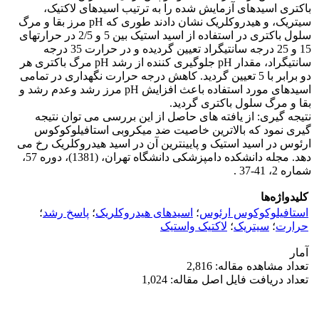
باکتری اسیدهای آزمایش شده را به ترتیب اسیدهای لاکتیک،
سیتریک، و هیدروکلریک نشان دادند طوری که pH مرز بقا و مرگ
سلول باکتری در استفاده از اسید استیک بین 5 و 2/5 در حرارتهای
15 و 25 درجه سانتیگراد تعیین گردیده و در حرارت 35 درجه
سانتیگراد، مقدار pH جلوگیری کننده از رشد pH مرگ باکتری هر
دو برابر با 5 تعیین گردید. کاهش درجه حرارت نگهداری در تمامی
اسیدهای مورد استفاده باعث افزایش pH مرز رشد وعدم رشد و
بقا و مرگ سلول باکتری گردید.
نتیجه گیری: از یافته های حاصل از این بررسی می توان نتیجه
گیری نمود که بالاترین خاصیت ضد میکروبی استافیلوکوکوس
ارئوس در اسید استیک و پایینترین آن در اسید هیدروکلریک رخ می
دهد. مجله دانشکده دامپزشکی دانشگاه تهران، (1381)، دوره 57،
شماره 2، 41-37 .
کلیدواژه‌ها
استافیلوکوکوس ارئوس
؛
اسیدهای هیدروکلریک
؛
پاسخ رشد
؛
حرارت
؛
سیتریک
؛
لاکتیک واستیک
آمار
تعداد مشاهده مقاله: 2,816
تعداد دریافت فایل اصل مقاله: 1,024