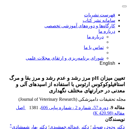
فهرست نشریات
سامانه نشر کتاب
کارگاه‌ها و دوره‌های آموزشی تخصصی
درباره ما
درباره ما
تماس با ما
شورای برنامه‌ریزی و ارتقای مجلات علمی
English
تعیین میزان pH مرز رشد و عدم رشد و مرز بقا و مرگ
استافیلوکوکوس ارئوس با استفاده از اسیدهای آلی و
معدنی در حرارتهای مختلف نگهداری
مجله تحقیقات دامپزشکی (Journal of Veterinary Research)
مقاله 9
،
دوره 57، شماره 2 - شماره پیاپی 606
، 1381
اصل
مقاله (
420.98 K
)
نویسندگان
*
دکتر ودود رضویلر
؛
دکتر عبداله جمشیدی
؛
دکتر بهار شمشادی