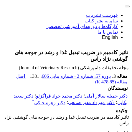
فهرست نشریات
سامانه نشر کتاب
کارگاه‌ها و دوره‌های آموزشی تخصصی
تماس با ما
English
تاثیر کادمیم در ضریب تبدیل غذا و رشد در جوجه های
گوشتی نژاد راس
مجله تحقیقات دامپزشکی (Journal of Veterinary Research)
مقاله 3
،
دوره 57، شماره 2 - شماره پیاپی 606
، 1381
اصل
مقاله (
478.85 K
)
نویسندگان
دکتر جمیله سالار آملی
؛
دکتر محمد جواد قراگزلو
؛
دکتر سعید
*
بکایی
؛
دکتر مهرداد مدیر صانعی
؛
دکتر زهره خاکی
چکیده
تاثیر کادمیم در ضریب تبدیل غذا و رشد در جوجه های گوشتیی نژاد
راس