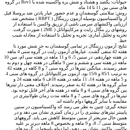
حیوانات: یکصد و هشتاد و شش بره واکسینه شده با Rev1 در گروه
های سنی بین 11 تا 14 ماه.
روش: سلامتی گوسفندان و عدم حضور عیار پادتن ضد بروسلا قبل
از واکسیناسیون بوسیله آزمون رزبنگال ( RBPT ) مشخص شد.
ارزیابی واکنشهای سرمی ناشی از تزریق واکسن با استفاده از
روشهای رز بنگال رایت و مرکاپتواتانل ( 2ME ) صورت گرفت.
تجزیه و تحلیل آماری: تجزیه و تحلیل با استفاده از معادله شیب
خط.
نتایج: آزمون رزبنگال در تمامی گوسفندان به جز شش مورد تا
هقته 42 منفی گشت. عیارهای آزمون رایت در گروه سنی 4 ماهه
در هفته چهاردهم، در سنین 5، 6 و 11 ماهه در هفته سی ام، سن 10
ماهه در هفته سی و ششم و سن 9 ماهگی در هفته چهل و دوم به
صفر رسیدند. میانگین تیترها در گروه سنی 7 و 8 کاهه در هفته 42
به ترتیب 85/1 و 15/6 بود. آزمون مرکاپتواتانل در گروه های سنی 4
و 5 ماهه در هفته 14، 11 ماهه در هفته 18ف 6 ماهه هفته 24 و
سایر گروه ها در هفته 42 به صفر رسیدند. اختلاف معنی دار تیترها
بین گروه های سنی 4 و 8 ماهه در هفته های آخر قابل توجه بود.
تیترها در گروه های سنی 7 و 8 ماهه مدت زمان طولانیتری در
مقایسه با سایر گروهها دوام داشته اند.
نتیجه گیری: چنین به نظر می رسد که واکسیناسیون در سنین
پایینتر تیترهای بیشتری را در زمان کمتری نشان می دهد و در
همین حال سریعتر از سنین متوسط کاهش می یابد. گروههای
متوسط سنی 7، 8، و 9 ماهه و بخصوص 8 ماهه دیرتر بر علیه
واکسن واکنش نشان می دهند، اما دوام پاسخها در گروه های