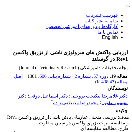
فهرست نشریات
سامانه نشر کتاب
کارگاه‌ها و دوره‌های آموزشی تخصصی
تماس با ما
English
ارزیابی واکنش های سرولوژی ناشی از تزریق واکسن
Rev1 در گوسفند
مجله تحقیقات دامپزشکی (Journal of Veterinary Research)
مقاله 19
،
دوره 57، شماره 2 - شماره پیاپی 606
، 1381
اصل
مقاله (
438.43 K
)
نویسندگان
دکتر غلامرضا نیکبخت بروجنی
؛
دکتر اسماعیل ذوقی
؛
دکتر
*
سیمین عقیلی
؛
محمدرضا مصطفی زاده
چکیده
هدف: بررسی منحنی عیارهای پادتن ناشی از تزریق واکسن Rev1
و مقایسه اثرات تزریق واکسن در سنین متفاوت.
طرح: مطالعه مقایسه ای.