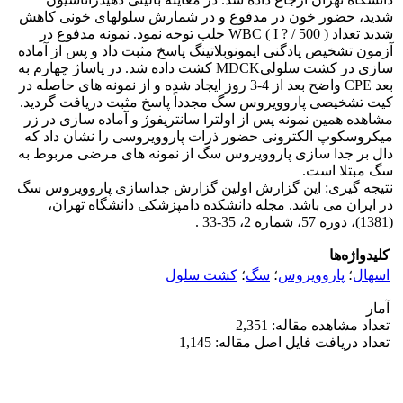
شدید، حضور خون در مدفوع و در شمارش سلولهای خونی کاهش
شدید تعداد WBC ( I ? / 500 ) جلب توجه نمود. نمونه مدفوع در
آزمون تشخیص پادگنی ایمونوبلاتینگ پاسخ مثبت داد و پس از آماده
سازی در کشت سلولیMDCK کشت داده شد. در پاساژ چهارم به
بعد CPE واضح بعد از 4-3 روز ایجاد شده و از نمونه های حاصله در
کیت تشخیصی پاروویروس سگ مجدداً پاسخ مثبت دریافت گردید.
مشاهده همین نمونه پس از اولترا سانتریفوژ و آماده سازی در زر
میکروسکوپ الکترونی حضور ذرات پاروویروسی را نشان داد که
دال بر جدا سازی پاروویروس سگ از نمونه های مرضی مربوط به
سگ مبتلا است.
نتیجه گیری: این گزارش اولین گزارش جداسازی پاروویروس سگ
در ایران می باشد. مجله دانشکده دامپزشکی دانشگاه تهران،
(1381)، دوره 57، شماره 2، 35-33 .
کلیدواژه‌ها
اسهال
؛
پاروویروس
؛
سگ
؛
کشت سلول
آمار
تعداد مشاهده مقاله: 2,351
تعداد دریافت فایل اصل مقاله: 1,145