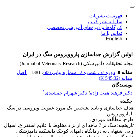
فهرست نشریات
سامانه نشر کتاب
کارگاه‌ها و دوره‌های آموزشی تخصصی
تماس با ما
English
اولین گزارش جداسازی پاروویروس سگ در ایران
مجله تحقیقات دامپزشکی (Journal of Veterinary Research)
مقاله 8
،
دوره 57، شماره 2 - شماره پیاپی 606
، 1381
اصل
مقاله (
545.32 K
)
نویسندگان
*
دکتر فرهید همت زاده
؛
دکتر شهرام جمشیدی
چکیده
هدف:جداسازی و تایید تشخیص یک مورد عفونت ویروسی در سگ
با پاروویروس.
طرح: مطالعه موردی.
تاریخچه: سگ نر 7 ماهه ای از نژاد مخلوط با علایم استفراغ، اسهال
و بی اشتهایی به درمانگاه دامهای کوچک دانشکده دامپزشکی
دانشگاه تهران ارجاع داده شد. در معاینه بالینی دهیدراتاسیون