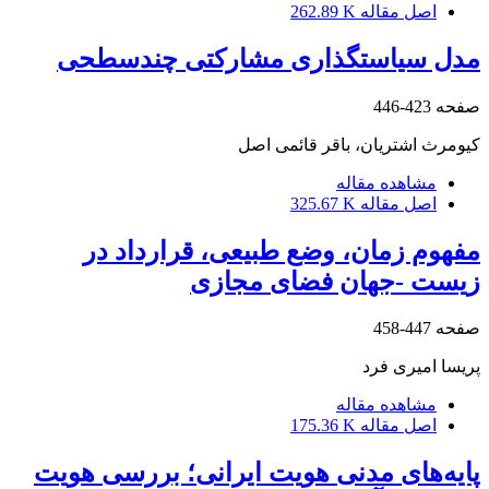
اصل مقاله
262.89 K
مدل سیاستگذاری مشارکتی چندسطحی
صفحه
423-446
کیومرث اشتریان، باقر قائمی اصل
مشاهده مقاله
اصل مقاله
325.67 K
مفهوم زمان، وضع طبیعی، قرارداد در
زیست -جهان فضای مجازی
صفحه
447-458
پریسا امیری فرد
مشاهده مقاله
اصل مقاله
175.36 K
پایه‌های مدنی هویت ایرانی؛ بررسی هویت