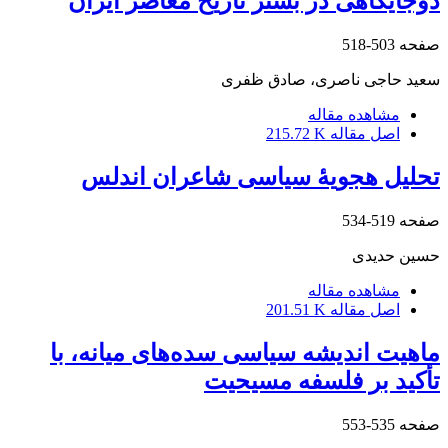
دوجایگاهی در بستر تاریخ معاصر ایران
صفحه
503-518
سعید حاجی ناصری، صادق ظفری
مشاهده مقاله
اصل مقاله
215.72 K
تحلیل هجویۀ سیاسی شاعران اندلس
صفحه
519-534
حسین حدیدی
مشاهده مقاله
اصل مقاله
201.51 K
ماهیت اندیشه سیاسی سده‌های میانه، با
تأکید بر فلسفه مسیحیت
صفحه
535-553