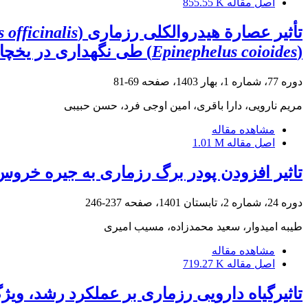
اصل مقاله
855.55 K
تأثیر عصارة هیدروالکلی رزماری (
officinalis
(
Epinephelus coioides
) طی نگهداری در یخچال (c
دوره 77، شماره 1، بهار 1403، صفحه
69-81
مریم نارویی، دارا باقری، امین اوجی فرد، حسن حبیبی
مشاهده مقاله
اصل مقاله
1.01 M
تاثیر افزودن پودر برگ رزماری به جیره خروس روی فراسنجه
دوره 24، شماره 2، تابستان 1401، صفحه
237-246
طیبه امیدوار، سعید محمدزاده، مسیب امیری
مشاهده مقاله
اصل مقاله
719.27 K
تاثیرگیاه دارویی رزماری بر عملکرد رشد، و