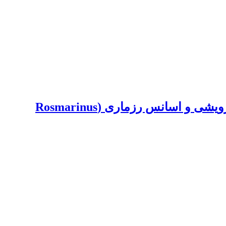
اثر نظام های مختلف کوددهی (زیستی و نانو زیستی) بر رشد، غلظت عناصر، عملکرد پیکره رویشی و اسانس رزماری (Rosmarinus