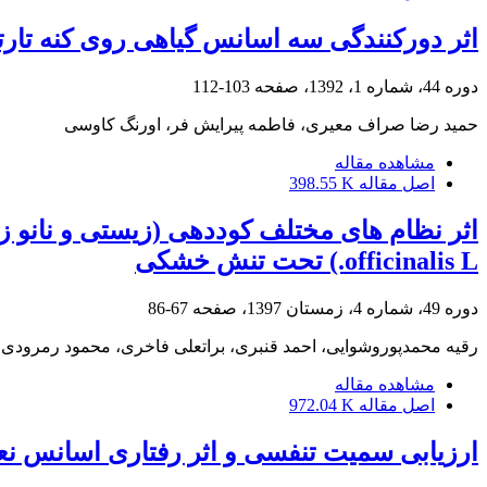
اثر دورکنندگی سه اسانس گیاهی روی کنه تارتن دولکه¬ای cae
دوره 44، شماره 1، 1392، صفحه
103-112
حمید رضا صراف معیری، فاطمه پیرایش فر، اورنگ کاوسی
مشاهده مقاله
اصل مقاله
398.55 K
officinalis L.) تحت تنش خشکی
دوره 49، شماره 4، زمستان 1397، صفحه
67-86
رقیه محمدپوروشوایی، احمد قنبری، براتعلی فاخری، محمود رمرودی
مشاهده مقاله
اصل مقاله
972.04 K
ارزیابی سمیت تنفسی و اثر رفتاری اسانس نع