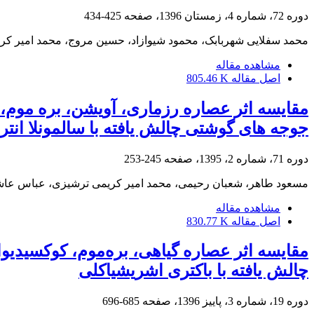
دوره 72، شماره 4، زمستان 1396، صفحه
425-434
محمد سفلایی شهربابک، محمود شیوازاد، حسین مروج، محمد امیر کر
مشاهده مقاله
اصل مقاله
805.46 K
مقایسه اثر عصاره رزماری، آویشن، بره موم، 
جوجه های گوشتی چالش یافته با سالمونلا انتر
دوره 71، شماره 2، 1395، صفحه
245-253
مسعود طاهر، شعبان رحیمی، محمد امیر کریمی ترشیزی، عباس عاشو
مشاهده مقاله
اصل مقاله
830.77 K
مقایسه اثر عصاره گیاهی، بره‌موم، کوکسیدیو
چالش یافته با باکتری اشریشیاکلی
دوره 19، شماره 3، پاییز 1396، صفحه
685-696