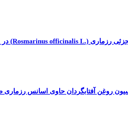
Rosmar) در اقلیم نیمه‌خشک
ون روغن آفتابگردان حاوی اسانس رزماری ط