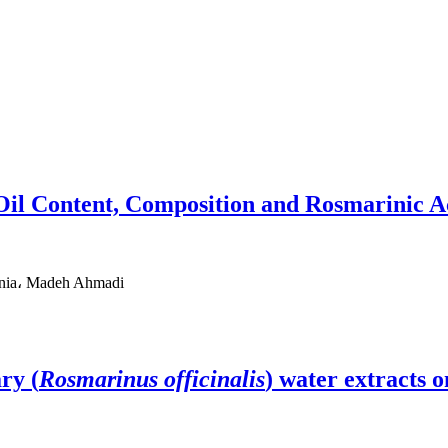
 Oil Content, Composition and Rosmarinic Ac
inia، Madeh Ahmadi
ry (
Rosmarinus officinalis
) water extracts 