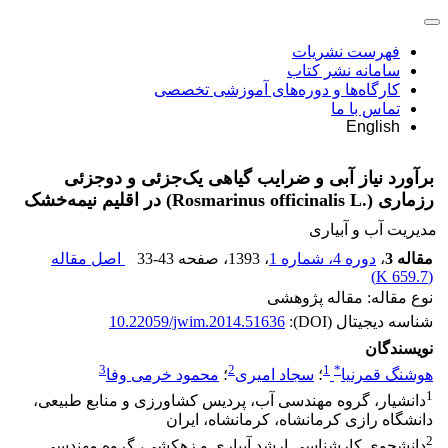
فهرست نشریات
سامانه نشر کتاب
کارگاه‌ها و دوره‌های آموزشی تخصصی
تماس با ما
English
برآورد نیاز آبی و ضرایب گیاهی یک‌جزئی و دو‌جزئی
رزماری (.Rosmarinus officinalis L) در اقلیم نیمه‌خشک
مدیریت آب و آبیاری
مقاله 3
،
دوره 4، شماره 1
، 1393
، صفحه
33-43
اصل مقاله
)
659.7 K
(
نوع مقاله: مقاله پژوهشی
شناسه دیجیتال (DOI):
10.22059/jwim.2014.51636
نویسندگان
3
2
1
*
هوشنگ قمرنیا
؛
سجاد امیری
؛
محمود خرمی وفا
1
دانشیار، گروه مهندسی آب، پردیس کشاورزی و منابع طبیعی،
دانشگاه رازی کرمانشاه، کرمانشاه، ایران
2
دانشجوی کارشناسی ارشد آبیاری و زهکشی، گروه مهندسی