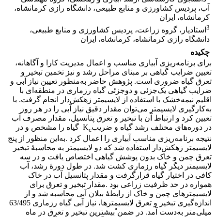
آب، پردیس کشاورزی و منابع طبیعی، دانشگاه رازی کرمانشاه،
کرمانشاه، ایران
3
استادیار، گروه زراعت، پردیس کشاورزی و منابع طبیعی،
دانشگاه رازی کرمانشاه، کرمانشاه، ایران
چکیده
برای برنامه‌ریزی آبیاری مناسب و اعمال مدیریت کارا و آگاهانه،
تعیین ضرایب گیاهی بر مبنای مراحل رشد و نیز تخمین تبخیر و
تعرق گیاه ضروری است. پژوهش حاضر به‌منظور تعیین نیاز آبی و
ضرایب گیاهی یک‌جزئی و دو‌جزئی گیاه رزماری در منطقه‌ای با
اقلیم نیمه‌خشک با استفاده از لایسیمتر زهکش‌دار انجام گرفت. با
به‌کارگیری لایسیمتر می‌توان مقدار دقیق نیاز آبی را در هر روز
تعیین کرد و ارتباط آن با تبخیر و تعرق پتانسیل، مقدار مصرف آب
در دوره‌های مختلف رشد گیاه و ضریبK
گیاه را مشخص و در
c
نتیجه برنامه‌ریزی مناسب آبیاری را اعمال کرد .به‌این منظور از پنج
لایسیمتر زهکش‌دار استفاده شد که دو لایسیمتر به محاسبۀ تبخیر
تعرق چمن و خاک بدون پوشش گیاهی اختصاص یافت و در سه
لایسیمتر دیگر گیاه رزماری کشت شد. در طول دورۀ رشد، آب
کافی در اختیار گیاه قرارگرفت و مقدار پتانسیل آب در خاک
همواره در حد ظرفیت زراعی بود .مقدار تبخیر و تعرق برای
لایسیمترهای چمن و خاک از رابطۀ بیلان آبی محاسبه شد و از
اندازه‌گیری تبخیر و تعرق لایسیمترها، نیاز آبی گیاه رزماری 63/495
میلی‌متر به‌دست آمد. در ضمن ًبیشترین تبخیر و تعرق در ماه