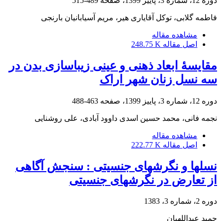
دوره 12، شماره 3، پاییز 1399، صفحه
489-515
فاطمه گلابی، توکل آقایاری هیر، مریم آسیابانیان بارنجی
مشاهده مقاله
اصل مقاله
248.75 K
مقایسۀ ابعاد ذهنی و عینی زیباسازی بدن در
سه نسل زنان شهر اراک
دوره 12، شماره 3، پاییز 1399، صفحه
463-488
نجمه فانی، محمد حسین اسدی داوود آبادی، علی روشنایی
مشاهده مقاله
اصل مقاله
222.77 K
نسلها و نگرشهای جنسیتی : سنجش آگاهی
از تعارض در نگرشهای جنسیتی
دوره 2، شماره 3، 1383
حمید عبداللهیان