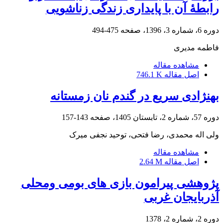
رابطۀ آن با پایداری زندگی زناشویی
دوره 6، شماره 3، 1396، صفحه
475-494
فاطمه مدیری
مشاهده مقاله
اصل مقاله
746.1 K
بهنژادی سریع در گندم نان زمستانه
دوره 57، شماره 2، تابستان 1405، صفحه
143-157
ولی اله محمدی، رضا فتحی، توحید نجفی میرک
مشاهده مقاله
اصل مقاله
2.64 M
پژوهشی پیرامون بازی های بومی ومحلی
آذربایجان غربی
دوره 2، شماره 2، 1378