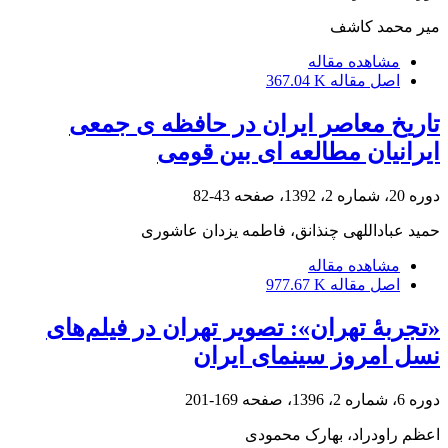
میر محمد کاشف
مشاهده مقاله
اصل مقاله
367.04 K
تاریخ معاصر ایران در حافظه‏ ی جمعی
ایرانیان مطالعه‏ ای بین قومی
دوره 20، شماره 2، 1392، صفحه
43-82
حمید عباداللهی چنذانق، فاطمه یزدان عاشوری
مشاهده مقاله
اصل مقاله
977.67 K
«تجربۀ تهران»: تصویر تهران در فیلم‌های
نسل امروز سینمای ایران
دوره 6، شماره 2، 1396، صفحه
169-201
اعظم راودراد، بهارک محمودی