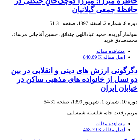
خاطرۀ میرزا؛ میرزا کوچک‌خانِ جنگلی در
حافظۀ جمعی گیلانیان
دوره 8، شماره 2، اسفند 1397، صفحه
31-51
سولماز آوریده، حمید عباداللهی چنذانق، حسین آقاجانی مرساء،
محمدصادق فربد
مشاهده مقاله
اصل مقاله
840.69 K
دگرگونی ارزش های دینی و انقلابی در بین
دو نسل از خانواده های مذهبی ساکن در
خیابان ایران
دوره 10، شماره 1، شهریور 1399، صفحه
31-54
مریم رفعت جاه، شایسته شمسایی
مشاهده مقاله
اصل مقاله
468.79 K