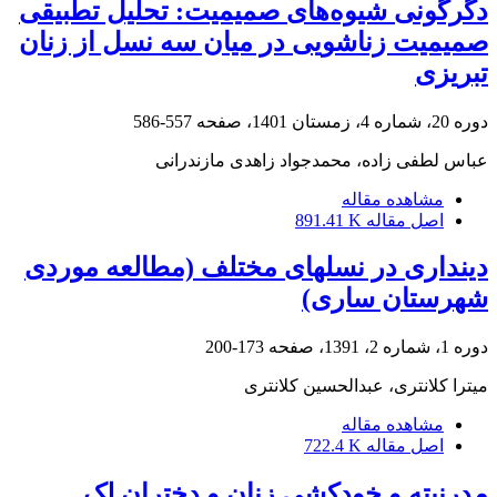
دگرگونی شیوه‌های صمیمیت: تحلیل تطبیقی
صمیمیت زناشویی در میان سه نسل از زنان
تبریزی
دوره 20، شماره 4، زمستان 1401، صفحه
557-586
عباس لطفی زاده، محمدجواد زاهدی مازندرانی
مشاهده مقاله
اصل مقاله
891.41 K
دینداری در نسلهای مختلف (مطالعه موردی
شهرستان ساری)
دوره 1، شماره 2، 1391، صفحه
173-200
میترا کلانتری، عبدالحسین کلانتری
مشاهده مقاله
اصل مقاله
722.4 K
مدرنیته و خودکشی زنان و دخترانِ لک