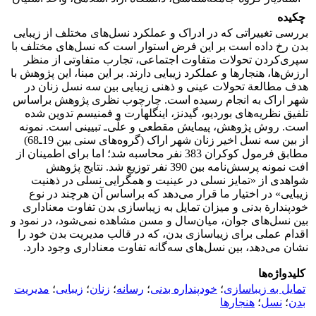
چکیده
بررسی تغییراتی که در ادراک و عملکرد نسل‌های مختلف از زیبایی
بدن رخ داده است بر این فرض استوار است که نسل‌های مختلف با
سپری‌کردن تحولات متفاوت اجتماعی، تجارب متفاوتی از منظر
ارزش‌ها، هنجارها و عملکرد زیبایی دارند. بر این مبنا، این پژوهش با
هدف مطالعة تحولات عینی و ذهنی زیبایی بین سه نسل زنان در
شهر اراک به انجام رسیده است. چارچوب نظری پژوهش بر‌اساس
تلفیق نظریه‌های بوردیو، گیدنز، اینگلهارت و فمنیسم تدوین شده
است. روش پژوهش، پیمایش مقطعی و علّی‌ـ تبیینی است. نمونه
از بین سه نسل اخیر زنان شهر اراک (گروه‌های سنی بین 19ـ68)
مطابق فرمول کوکران 383 نفر محاسبه شد؛ اما برای اطمینان از
افت نمونه پرسش‌نامه بین 390 نفر توزیع شد. نتایج پژوهش
شواهدی از «تمایز نسلی در عینیت و همگرایی نسلی در ذهنیت
زیبایی» در اختیار ما قرار می‌دهد که بر‌اساس آن هرچند در نوع
خودپندارة بدنی و میزان تمایل به زیباسازی بدن تفاوت معناداری
بین نسل‌های جوان، میان‌سال و مسن مشاهده نمی‌شود، در نمود و
اقدام عملی برای زیباسازی بدن، که در قالب مدیریت بدن خود را
نشان می‌دهد، بین نسل‌های سه‌گانه تفاوت معناداری وجود دارد.
کلیدواژه‌ها
تمایل به زیباسازی
؛
خودپنداره بدنی
؛
رسانه
؛
زنان
؛
زیبایی
؛
مدیریت
بدن
؛
نسل
؛
هنجارها