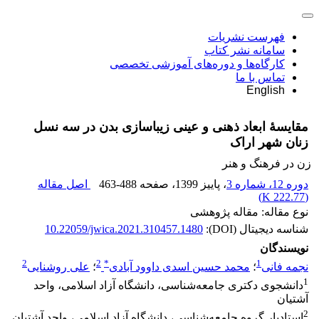
فهرست نشریات
سامانه نشر کتاب
کارگاه‌ها و دوره‌های آموزشی تخصصی
تماس با ما
English
مقایسۀ ابعاد ذهنی و عینی زیباسازی بدن در سه نسل
زنان شهر اراک
زن در فرهنگ و هنر
دوره 12، شماره 3
، پاییز 1399
، صفحه
463-488
اصل مقاله
)
222.77 K
(
نوع مقاله: مقاله پژوهشی
شناسه دیجیتال (DOI):
10.22059/jwica.2021.310457.1480
نویسندگان
2
2
*
1
نجمه فانی
؛
محمد حسین اسدی داوود آبادی
؛
علی روشنایی
1
دانشجوی دکتری جامعه‌شناسی، دانشگاه آزاد اسلامی، واحد
آشتیان
2
استادیار گروه جامعه‌شناسی، دانشگاه آزاد اسلامی، واحد آشتیان