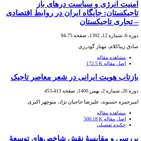
امنیت انرژی و سیاست درهای باز
تاجیکستان: جایگاه ایران در روابط اقتصادی
– تجاری تاجیکستان
دوره 6، شماره 12، 1392، صفحه
75-94
صادق زیباکلام، مهناز گودرزی
مشاهده مقاله
اصل مقاله
172.5 K
بازتاب هویت ایرانی در شعر معاصر تاجیک
دوره 26، شماره 2، بهمن 1400، صفحه
413-453
امیرحمزه حسنوند، علیرضا حاجیان نژاد، منوچهر اکبری
مشاهده مقاله
اصل مقاله
500.18 K
چکیده تفصیلی
بررسی و مقایسۀ نقش شاخص‌های توسعۀ