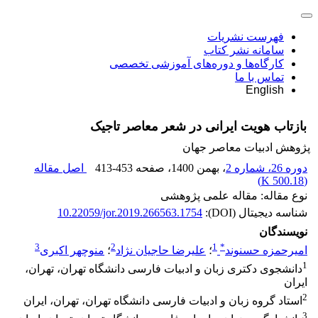
فهرست نشریات
سامانه نشر کتاب
کارگاه‌ها و دوره‌های آموزشی تخصصی
تماس با ما
English
بازتاب هویت ایرانی در شعر معاصر تاجیک
پژوهش ادبیات معاصر جهان
دوره 26، شماره 2
، بهمن 1400
، صفحه
413-453
اصل مقاله
)
500.18 K
(
نوع مقاله: مقاله علمی پژوهشی
شناسه دیجیتال (DOI):
10.22059/jor.2019.266563.1754
نویسندگان
3
2
1
*
امیرحمزه حسنوند
؛
علیرضا حاجیان نژاد
؛
منوچهر اکبری
1
دانشجوی دکتری زبان و ادبیات فارسی دانشگاه تهران، تهران،
ایران
2
استاد گروه زبان و ادبیات فارسی دانشگاه تهران، تهران، ایران
3