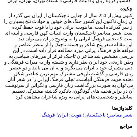
دانشیارگروه زبان و ادبیات فارسی دانشگاه تهران، تهران، ایران
چکیده
اکنون بیش از 250 سال از جدایی تاجیکستان از ایران می گذرد از
آن زمان تاکنون این کشور جنگ های خونین و حوادث تلخ بسیاری را
از سر گذرانده است اما هویت ایرانی خود را با قوت حفظ کرده
است. شعر معاصر تاجیکستان وارث ادبیات کهن فارسی و آیینه ای
است که تجلی فرهنگ ایرانی را به وضوح در آن می توان دید.
این مقاله شعر پنج شاعر برجسته تاجیک را از منظر عناصر و
مولفه های فرهنگ ایرانی مورد مطالعه قرار داده است. در این
بررسی مشخص شد شاعران تاجیک فراتر از مرزهای سیاسی به
وطن تاریخی خود ایران نظر دارند و شیفته وار به میراث فرهنگی و
ادبی مشترک خود با ایران می نگرند و به آن می بالند و دو عنصر
زبان فارسی و گذشته تاریخی مشترک مهم ترین عناصر شکل
دهنده هویت فرهنگی آنهاست. تجلی فرهنگ ایرانی را در شعر آنان
می توان به صورت بزرگداشت زبان فارسی و نگرانی از سرنوشت
آن در برابر هجمه های گوناگون، یادکرد گذشته مشترک، تعظیم
اساطیر و شخصیت های ایرانی به ویژه شاعران مشاهده کرد.
کلیدواژه‌ها
شعر معاصر
؛
تاجیکستان
؛
هویت
؛
ایران
؛
فرهنگ
مراجع