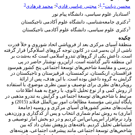
3
2
1
*
محسن دیانت
؛
مجتبی عباسی قادی
؛
محمد فرهادی
1
استادیار علوم سیاسی، دانشگاه پیام نور
2
دکتری جامعه‌شناسی، دانشگاه علوم آکادمی تاجیکستان
3
دکتری علوم سیاسی، دانشگاه علوم آکادمی تاجیکستان
چکیده
منطقۀ آسیای مرکزی بعد از فروپاشی اتحاد شوروی و خلأ قدرت
ناشی از آن به‌سرعت در کانون توجه گروهای اسلام‌گرا قرار گرفته
است. داعش یکی از گروهای تندرو اسلامی است که به‌شدت بر
این منطقه تأثیر گذاشته است. ازاین‌رو، نوشتار حاضر در پی
بررسی و مقایسۀ شاخص‌های توسعۀ اجتماعی پنج کشور هم‌سودِ
قزاقستان، ازبکستان، ترکمنستان، قرقیزستان و تاجیکستان در
گرایش به گروه داعش بوده است. با این هدف، پس از ارائۀ
رویکردهای نظری برای توصیف و تبیین نظری موضوع، با استفاده
از روش کمی و از نوع تحلیل ثانوی، با رجوع به همۀ اطلاعات
مرتبط با شاخص‌های توسعۀ اجتماعی و گرایش به تندرو مذهبی در
پایگاه اینترنتی مؤسسۀ مطالعات امور بین‌الملل فنلاند (2015) و
سایت‌های معتبر کشورهای آسیای مرکزی و روسیه (جامعۀ
آماری) به روش تمام شماری انتخاب و پس از کدگذاری و وزن‌دهی
وارد نرم‌افزار اس‌پی‌اس‌اس کردیم و در دو بخش آمار توصیفی و
استنباطی تحلیل کردیم. یافته‌های پژوهش نشان داد که بین
شاخص‌های توسعۀ اجتماعی مانند پیشرفت اجتماعی، هزینه‌های