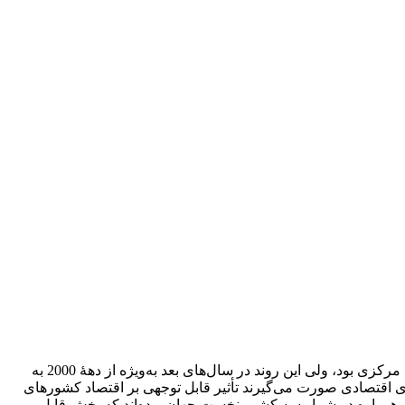
در سال‌‏های آغازین فروپاشی اتحاد شوروی و جایگزین‌شدن جمهوری‏‌های جدید، مهم‌ترین روند مهاجرت از سوی روس‏‌تباران ساکن در آسیای مرکزی بود، ولی این روند در سال‏‌های بعد به‌ویژه از دهۀ 2000 به
های اقتصادی صورت می‌‏گیرند تأثیر قابل توجهی بر اقتصاد کشورهای
ی، همواره در شمار سه کشور نخست جهان بوده‌‏اند که بخش قابل