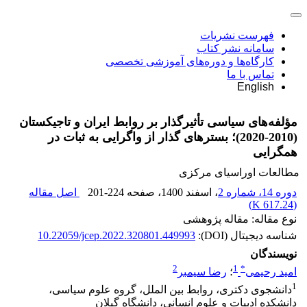
فهرست نشریات
سامانه نشر کتاب
کارگاه‌ها و دوره‌های آموزشی تخصصی
تماس با ما
English
مؤلفه‌های سیاسی تأثیرگذار بر روابط ایران و تاجیکستان
(2010-2020)؛ بسترهای گذار از واگرایی به ثبات در
همگرایی
مطالعات اوراسیای مرکزی
دوره 14، شماره 2
، اسفند 1400
، صفحه
201-224
اصل مقاله
)
617.24 K
(
نوع مقاله: مقاله پژوهشی
شناسه دیجیتال (DOI):
10.22059/jcep.2022.320801.449993
نویسندگان
2
1
*
امید رحیمی
؛
رضا سیمبر
1
دانشجوی دکتری، روابط بین الملل، گروه علوم سیاسی،
دانشکده ادبیات و علوم انسانی، دانشگاه گیلان