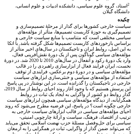
2
استاد، گروه علوم سیاسی، دانشکده ادبیات و علوم انسانی،
دانشگاه گیلان
چکیده
سیاست خارجی کشورها برای گذار از مرحلۀ تصمیم‌سازی و
تصمیم‌گیری به حوزۀ کاربست تصمیم‌ها، متأثر از مؤلفه‌های
سیاسی مختلفی است که متناسب با منابع سیاست خارجی و
براساس بازخوردهای کاربست تصمیم‌ها شکل گرفته باشد. با اتکا
به این اصل، روابط ایران و تاجیکستان در سال‌های اخیر متأثر از
مؤلفه‌های سیاسی گوناگون پس از یک دورۀ نقش‌آفرینی فعال،
وارد یک دورۀ رکود و انفعال در سال‌های 2010 تا 2020 شد. در دورۀ
نخست، ایران فرایند فعال از ابزارسازی راهبردی را در قالب
مؤلفه‌های سیاسی و در دورۀ دوم بر‌عکس، فرایندی از توقف
استفاده از مؤلفه‌های سیاسی و خنثی‌سازی ابزارهای سیاست
خارجی در تاجیکستان را گذرانده است. در این نوشتار در پی پاسخ
این پرسش هستیم که با وجود آغاز روند احیای روابط از سال 2019،
گذار روابط دو کشور از واگرایی به ایجاد یک ثبات در روابط
همگرایانه، از دیدگاه مؤلفه‌های سیاسی همچون ابزارهای سیاست
خارجی چگونه است؟ در پاسخ، این فرضیه مطرح می‌شود که روند
احیای مؤلفه‌های سیاسی در قالب ابزارهای سیاست خارجی به
ترتیب از اقتصاد، فرهنگ، سیاست و ارائۀ چارچوبی امنیتی‌-
سیاسی برای حل‌و‌فصل مسئلۀ حزب نهضت اسلامی تحقق می‌یابد
که می‌تواند ضمن گذار از واگرایی، ثبات در همگرایی را به ارمغان