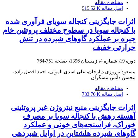
مشاهده مقاله
اصل مقاله
515.52 K
اثرات جایگزینی کنجاله سویای فرآوری ‌شده
با کنجاله سویا در سطوح مختلف پروتئین خام
جیره بر عملکرد گاوهای شیرده در تنش
حرارتی خفیف
دوره 19، شماره 4، زمستان 1396، صفحه
751-764
مسعود نوروزی دیارجان، علی اسدی الموتی، احمد افضل‌ زاده،
محسن دانش مسگران
مشاهده مقاله
اصل مقاله
783.76 K
اثرات جایگزینی منبع نیتروژن غیر پروتئینی
آهسته رهش با کنجاله سویا بر مصرف
خوراک، فراسنجه‌های خونی و عملکرد
گاوهای شیرده هلشتاین در اوایل شیردهی