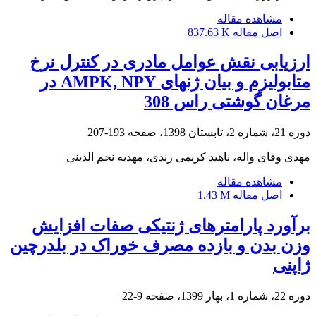
مشاهده مقاله
اصل مقاله
837.63 K
ارزیابی نقش عوامل مادری در کنترل نرخ
متابولیزم و بیان ژنهای AMPK, NPY در
مرغان گوشتی راس 308
دوره 21، شماره 2، تابستان 1398، صفحه
193-207
مهدی وفای واله، ناهید کریمی زندی، مهدیه نجم الدینی
مشاهده مقاله
اصل مقاله
1.43 M
برآورد پارامتر‌های ژنتیکی صفات افزایش
وزن بدن و بازده مصرف خوراک در بلدرچین
ژاپنی
دوره 22، شماره 1، بهار 1399، صفحه
9-22