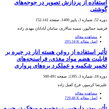
استفاده از ‏پردازش تصویر در جوجه‌های
گوشتی
دوره 52، شماره 3، پاییز 1400، صفحه
141-152
فرشید جمالپور، سمیه سالاری، سامان آبادانان مهدی زاده
مشاهده مقاله
اصل مقاله
293.34 K
تأثیر استفاده از روغن هسته انار در جیره بر
قابلیت هضم مواد مغذی، فراسنجه‌های
تخمیر شکمبه و عملکرد بره‌های پرواری
دوره 18، شماره 3، 1395، صفحه
491-500
علیرضا کرمپور، فرخ کفیل زاده
مشاهده مقاله
اصل مقاله
729.48 K
تأثیر پودر دارچین، زردچوبه و میخک در جیره