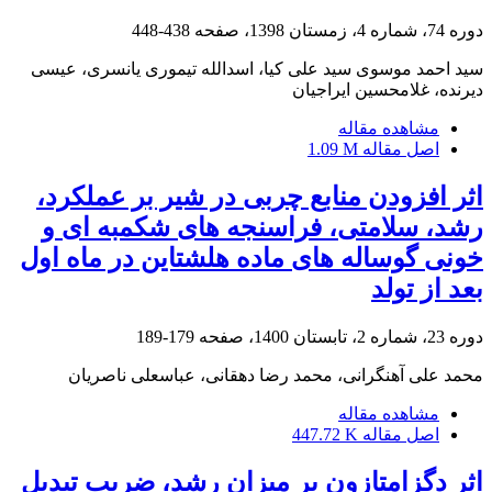
دوره 74، شماره 4، زمستان 1398، صفحه
438-448
سید احمد موسوی سید علی کیا، اسدالله تیموری یانسری، عیسی
دیرنده، غلامحسین ایراجیان
مشاهده مقاله
اصل مقاله
1.09 M
اثر افزودن منابع چربی در شیر بر عملکرد،
رشد، سلامتی، فراسنجه های شکمبه ای و
خونی گوساله های ماده هلشتاین در ماه اول
بعد از تولد
دوره 23، شماره 2، تابستان 1400، صفحه
179-189
محمد علی آهنگرانی، محمد رضا دهقانی، عباسعلی ناصریان
مشاهده مقاله
اصل مقاله
447.72 K
اثر دگزامتازون بر میزان رشد، ضریب تبدیل