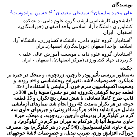
نویسندگان
3
2
*
1
علی محمد سلیمیان
؛
سیدعلی تبعیدیان
؛
حسین ایراندوست
1
دانشجوی کارشناسی ارشد، گروه علوم دامی، دانشکده
کشاورزی دانشگاه آزاد اسلامی واحد اصفهان (خوراسگان)،
اصفهان - ایران
2
استادیار، گروه علوم دامی، دانشکدۀ کشاورزی، دانشگاه آزاد
اسلامی واحد اصفهان (خوراسگان)، اصفهان‌ـ‌ایران
3
استادیار، گروه علوم دامی، موسسه آموزش عالی علمی-
کاربردی جهاد کشاورزی (مرکز اصفهان)، اصفهان - ایران
چکیده
به‌منظور بررسی تأثیر پودر دارچین، زردچوبه، و میخک در جیره بر
عملکرد، خصوصیات لاشه، تغییرات ریخت‏شناسی و pH روده، و
وضعیت اکسیداسیون سرم خون، آزمایشی با استفاده از 450
قطعه جوجۀ گوشتی یک‌روزه (هر دو جنس) سویۀ راس 308 در
قالب طرح کاملاً تصادفی با شش تیمار، پنج تکرار، و 15 قطعه
جوجه در هر تکرار به‌مدت 42 روز انجام شد. تیمارهای آزمایشی
شامل جیرۀ شاهد (فاقد هرگونه افزودنی) و جیره‏های حاوی سه
گرم در کیلوگرم از پودرهای دارچین، زردچوبه، و میخک، جیرۀ
حاوی مخلوط آن‏ها (از هرکدام به میزان دو گرم در کیلوگرم)، و
جیرۀ حاوی فلاوفسفولیپول (5/0 گرم در هر کیلوگرم) بود. مصرف
خوراک، افزایش وزن، ضریب تبدیل، و خصوصیات لاشۀ جوجه‏های