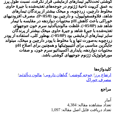
گوشتی تحت‌تأثیر تیمارهای آزمایشی قرار نگرفت. نسبت طول پرز
به عمق کریپت ناحیۀ ژژنوم در جوجه‌های تغذیه‌شده با جیرۀ حاوی
مخلوط دارچین، زردچوبه، و میخک بیشتر از پرندگان تیمارهای
شاهد، فلاوفسفولیپول، و دارچین بود (05/0>P). مصرف افزودنی‏های
خوراکی باعث کاهش pH محتویات دوازدهه در مقایسه با تیمار
شاهد شد (05/0P<). غلظت مالون‏دی‏آلدئید سرم خون جوجه‏های
تغذیه‌شده با جیرۀ شاهد و جیرۀ حاوی میخک بیشتر از پرندگان
سایر تیمارهای آزمایشی بود (05/0P<). به‏طور کلی، استفاده از پودر
زردچوبه به‌صورت تنها و یا مخلوط با پودر دارچین و میخک، می‏تواند
جایگزین مناسبی برای آنتی‏بیوتیک‏ها و همچنین برای اصلاح pH
محتویات دوازدهه، پایداری اکسیداتیو سرم خون، و صفات
مورفولوژیک ژژنوم جوجه‏های گوشتی باشد.
کلیدواژه‌ها
ارتفاع پرز
؛
جوجه گوشتی
؛
گیاهان دارویی
؛
مالون‏ دی‏آلدئید
؛
مصرف خوراک
مراجع
آمار
تعداد مشاهده مقاله: 4,384
تعداد دریافت فایل اصل مقاله: 1,097