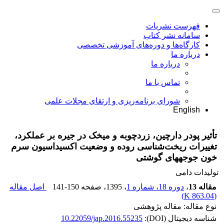
فهرست نشریات
سامانه نشر کتاب
کارگاه‌ها و دوره‌های آموزشی تخصصی
درباره ما
درباره ما
تماس با ما
شورای برنامه‌ریزی و ارتقای مجلات علمی
English
تأثیر پودر دارچین، زردچوبه و میخک در جیره بر عملکرد،
تغییرات ریخت‌شناسی روده و وضعیت اکسیداسیون سرم
خون جوجه‏های گوشتی
تولیدات دامی
مقاله 13
،
دوره 18، شماره 1
، 1395
، صفحه
141-150
اصل مقاله
)
863.04 K
(
نوع مقاله: مقاله پژوهشی
شناسه دیجیتال (DOI):
10.22059/jap.2016.55235