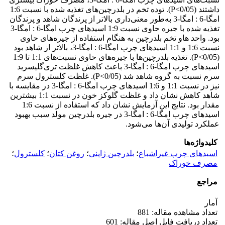
داشتند (0/05>P). توده تخم در بلدرچین‌های تغذیه شده با نسبت 1:6
امگا-6 : امگا-3 به‌طور معنی‌داری بالاتر از پرندگان شاهد و پرندگان
تغذیه شده با جیره حاوی نسبت 1:9 اسیدهای چرب امگا-6 : امگا-3
بود. واحد هاو تخم بلدرچین به هنگام استفاده از جیره‌های حاوی
نسبت 1:6 و 1:1 اسیدهای چرب امگا-6 : امگا-3، بالاتر از شاهد بود
(0/05>P). تغذیه بلدرچین‌ها با جیره‌های حاوی نسبت‌های 1:1 تا 1:9
اسیدهای چرب امگا-6 : امگا-3 باعث کاهش غلظت تری‌گلیسرید
سرم نسبت به گروه شاهد شد (0/05>P). غلظت کلسترول سرم
نیز در نسبت 1:1 و 1:6 اسیدهای چرب امگا-6 : امگا-3 در مقایسه با
شاهد کاهش نشان داد و غلظت گلوکز خون در نسبت 1:1 بیشترین
مقدار بود. نتایج این آزمایش نشان داد که استفاده از نسبت‌ 1:6
اسیدهای چرب امگا-6 : امگا-3 در جیره بلدرچین مولد سبب بهبود
عملکرد تولیدی آن‌ها می‌شود.
کلیدواژه‌ها
اسیدهای چرب غیراشباع
؛
بلدرچین ژاپنی
؛
روغن کتان
؛
کلسترول
؛
مصرف خوراک
مراجع
آمار
تعداد مشاهده مقاله: 881
تعداد دریافت فایل اصل مقاله: 601