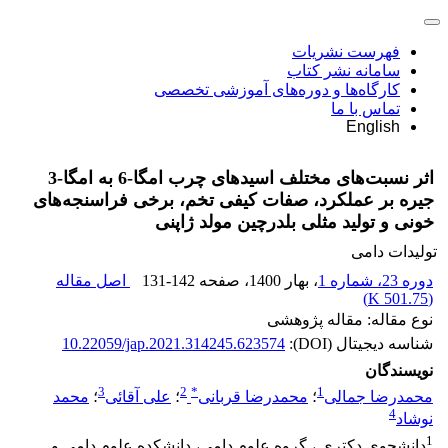
فهرست نشریات
سامانه نشر کتاب
کارگاه‌ها و دوره‌های آموزشی تخصصی
تماس با ما
English
اثر نسبت‌های مختلف اسیدهای چرب امگا-6 به امگا-3
جیره بر عملکرد، صفات کیفی تخم، برخی فراسنجه‌های
خونی و تولید مثلی بلدرچین مولد ژاپنی
تولیدات دامی
دوره 23، شماره 1
، بهار 1400
، صفحه
131-142
اصل مقاله
)
501.75 K
(
نوع مقاله: مقاله پژوهشی
شناسه دیجیتال (DOI):
10.22059/jap.2021.314245.623574
نویسندگان
3
2
*
1
محمدرضا جمالی
؛
محمدرضا قربانی
؛
علی آقائی
؛
محمد
4
نوشاد
1
دانشجوی دکتری ، گروه علوم دامی، دانشکده علوم دامی و