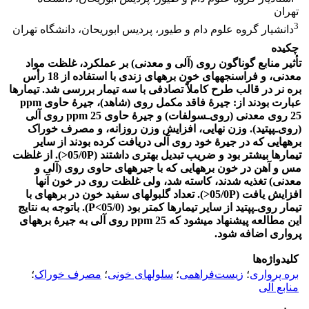
تهران
3
دانشیار گروه علوم دام و طیور، پردیس ابوریحان، دانشگاه تهران
چکیده
تأثیر منابع گوناگون روی (آلی و معدنی) بر عملکرد، غلظت مواد
معدنی، و فراسنجه‏های خون بره‏های زندی با استفاده از 18 رأس
بره نر در قالب طرح کاملاً تصادفی با سه تیمار بررسی شد. تیمارها
عبارت بودند از: جیرۀ فاقد مکمل روی (شاهد)، جیرۀ حاوی ppm
25 روی معدنی (روی‌ـسولفات) و جیرۀ حاوی ppm 25 روی آلی
(روی‌ـ‌پپتید). وزن نهایی، افزایش وزن روزانه، و مصرف خوراک
بره‏هایی که در جیرۀ خود روی آلی دریافت کرده بودند از سایر
تیمارها بیشتر بود و ضریب تبدیل بهتری داشتند (05/0P<). از غلظت
مس و آهن در خون بره‏هایی که با جیره‏های حاوی روی (آلی و
معدنی) تغذیه شدند، کاسته شد، ولی غلظت روی در خون آنها
افزایش یافت (05/0P<). تعداد گلبول‏های سفید خون در بره‏های با
تیمار روی‌ـ‌پپتید از سایر تیمارها کمتر بود (05/0>P). باتوجه به نتایج
این مطالعه پیشنهاد می‏شود که ppm 25 روی آلی به جیرۀ بره‏های
پرواری اضافه شود.
کلیدواژه‌ها
بره پرواری
؛
زیست‌فراهمی
؛
سلول‏های خونی
؛
مصرف خوراک
؛
منابع آلی