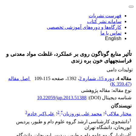
فهرست نشریات
سامانه نشر کتاب
کارگاه‌ها و دوره‌های آموزشی تخصصی
تماس با ما
English
تأثیر منابع گوناگون روی بر عملکرد، غلظت مواد معدنی و
فراسنجه‏های خون بره زندی
تولیدات دامی
مقاله 4
،
دوره 15، شماره 2
، 1392
، صفحه
109-115
اصل مقاله
)
359.47 K
(
نوع مقاله: مقاله پژوهشی
شناسه دیجیتال (DOI):
10.22059/jap.2013.51388
نویسندگان
3
2
*
1
مختار ملاکی
؛
محمد علی نوروزیان
؛
علی‌اکبر خادم
1
دانشجوی کارشناسی ارشد گروه علوم دام و طیور، پردیس
ابوریحان، دانشگاه تهران
2
استادیار گروه علوم دام و طیور، پردیس ابوریحان، دانشگاه