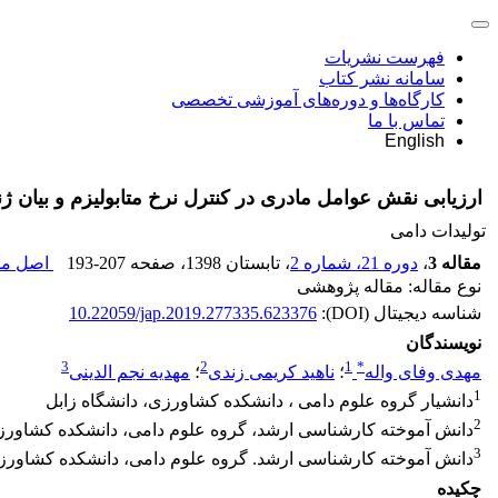
فهرست نشریات
سامانه نشر کتاب
کارگاه‌ها و دوره‌های آموزشی تخصصی
تماس با ما
English
ارزیابی نقش عوامل مادری در کنترل نرخ متابولیزم و بیان ژنهای AMPK, NPY در مرغان گوشتی ر
تولیدات دامی
مقاله 3
،
دوره 21، شماره 2
، تابستان 1398
، صفحه
193-207
اصل مقا
نوع مقاله: مقاله پژوهشی
شناسه دیجیتال (DOI):
10.22059/jap.2019.277335.623376
نویسندگان
3
2
1
*
مهدی وفای واله
؛
ناهید کریمی زندی
؛
مهدیه نجم الدینی
1
دانشیار گروه علوم دامی ، دانشکده کشاورزی، دانشگاه زابل
2
دانش آموخته کارشناسی ارشد، گروه علوم دامی، دانشکده کشاورزی
3
دانش آموخته کارشناسی ارشد. گروه علوم دامی، دانشکده کشاورزی،
چکیده