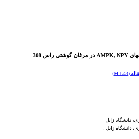
اس 308
له (
1.43 M
)
، دانشگاه زابل
 دانشگاه زابل .