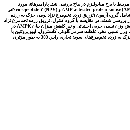
ر زمان قبل از انکوباسیون بر برخی پارامترهای مرتبط با نرخ متابولیزم در نتاج بررسی‌ شد. پارامترهای مورد
بررسی شامل میزان مصرف خوراک، ضریب‌تبدیل، برخی شاخص‌های بیوشیمیائی سرم، غلظت مالون‌دی‌آلدئید و نیز بیان نسبی ژن‌های AMP-activated protein kinase (AMPK و (Neuropeptide Y (NPYدر
املا تصادفی به دو گروه آزمایشی شامل گروه آزمون (تزریق زرده تخم‌مرغ نژاد بومی خزک به زرده
 بررسی شدند. در مقایسه با گروه کنترل، تزریق زرده تخم‌مرغ نژاد
بومی خزک سبب بهبود ضریب تبدیل غذایی، کاهش غلظت سرمی تری‌گلیسیرید، کاهش نسبت تری‌گلیسیرید به لیپوپروتئین با چگالی بالا، کاهش وزن نسبی چربی احشائی و نیز کاهش میزان بیان AMPK در
 بومی خزک تاثیری روی وزن بدن در سن 45 روزگی، میزان خوراک مصرفی، وزن نسبی مغز، غلظت سرمی‌گلوکز، کلسترول، لیپو پروتئین با
چگالی پائین، غلظت مالون‌دی‌آلدئید و بیان NPY در بافت مغز نتاج نداشت. بر اساس نتایج این پژوهش، تزریق زردة تخم‌مرغ‌های نژاد بومی خزک به زرده تخم‌مرغ‌های سویة تجاری راس 308 به طور مؤثری