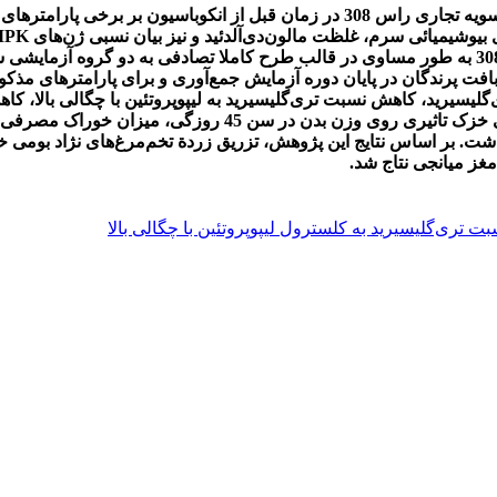
در این پژوهش، اثر تزریق زرده تخم‌مرغ نژاد بومی خزک به تخم‌مرغ سویه تجاری راس 308 د
بافت مغز نتاج بود. بدین منظور تعداد 320 تخم‌مرغ بارور سویه راس 308 به طور مساوی در قالب طرح ک
فت پرندگان در پایان دوره آزمایش جمع‌آوری و برای پارامترهای مذکور
بافت مغز نتاج شد (p<0.05). در مقابل تزریق زرده تخم‌مرغ نژاد
بت تری‌گلیسیرید به کلسترول لیپوپروتئین با چگالی بالا