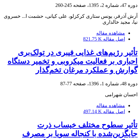
دوره 47، شماره 2، 1395، صفحه
245-260
آرش آذرفر، یونس ستاری کرکزلو، علی کیانی، حشمت ا... خسروی
نیا، مجید خالداری
مشاهده مقاله
اصل مقاله
821.75 K
تأثیر رژیم‌های غذایی فیبری در تولک‌بری
اجباری بر فعالیت میکروبی و تخمیر دستگاه
گوارش و عملکرد مرغان تخم‌گذار
دوره 48، شماره 1، 1396، صفحه
77-87
احسان شهرامی
مشاهده مقاله
اصل مقاله
497.14 K
تأثیر سطوح مختلف خیساب ذرت
جایگزین‌شده با کنجاله سویا بر مصرف