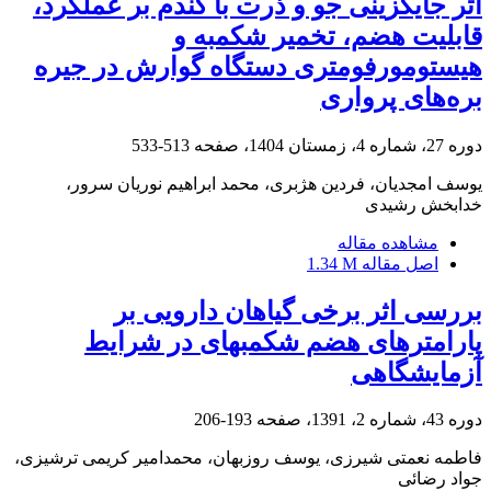
اثر جایگزینی جو و ذرت با گندم بر عملکرد،
قابلیت هضم، تخمیر شکمبه و
هیستومورفومتری دستگاه گوارش در جیره
بره‌های پرواری
دوره 27، شماره 4، زمستان 1404، صفحه
513-533
یوسف امجدیان، فردین هژبری، محمد ابراهیم نوریان سرور،
خدابخش رشیدی
مشاهده مقاله
اصل مقاله
1.34 M
بررسی اثر برخی گیاهان دارویی بر
پارامترهای هضم شکمبه‏ای در شرایط
آزمایشگاهی
دوره 43، شماره 2، 1391، صفحه
193-206
فاطمه نعمتی شیرزی، یوسف روزبهان، محمدامیر کریمی ترشیزی،
جواد رضائی