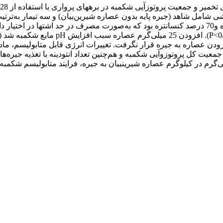
ود (0/05>P). تولید متان تحت تأثیر افزودن عصاره به جیره قرار نگرفت. تغییرات انرژی قا
یشیدا افزایش یافت. براساس نتایج این پژوهش، افزودن 25 میلی‌گرم در کیلوگرم عصاره شیرین­بیان به جی