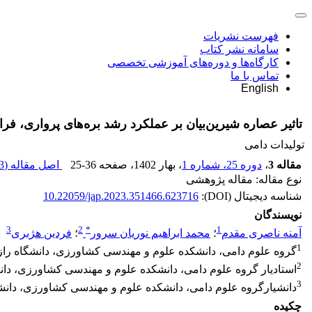
فهرست نشریات
سامانه نشر کتاب
کارگاه‌ها و دوره‌های آموزشی تخصصی
تماس با ما
English
تاثیر عصاره شیرین‌بیان بر عملکرد رشد بره‌های پرواری، ف
تولیدات دامی
مقاله 3
،
دوره 25، شماره 1
، بهار 1402
، صفحه
25-36
اصل مقاله (
 K
نوع مقاله: مقاله پژوهشی
شناسه دیجیتال (DOI):
10.22059/jap.2023.351466.623716
نویسندگان
3
2
*
1
آمنه ناصری مقدم
؛
محمد ابراهیم نوریان سرور
؛
فردین هژبری
1
گروه علوم دامی، دانشکده علوم و مهندسی کشاورزی، دانشگاه راز
2
استادیار گروه علوم دامی، دانشکده علوم و مهندسی کشاورزی، دان
3
دانشیارگروه علوم دامی، دانشکده علوم و مهندسی کشاورزی، دانشگ
چکیده