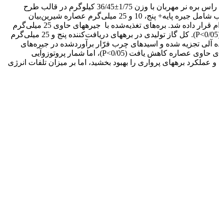
اثر افزودن عصاره شیرین‌بیان (عصاره) بر عملکرد رشد، فراسنجه­های تخمیر و جمعیت پروتوزآیی شکمبه در بره­های پرواری با استفاده از 28 راس بره نر مهربان با وزن 1/75±36/45 کیلوگرم در قالب طرح
کاملاً تصادفی با چهار تیمار و هفت تکرار بررسی شد. تیمارهای آزمایشی شامل شاهد (جیره پایه بدون عصاره شیرین‌بیان) و سه تیمار به‌ترتیب شامل جیره پایه+ پنج، 10 و 25 میلی‌گرم عصاره شیرین‌بیان
به‌ازای هر کیلوگرم ماده خشک جیره بود. جیره پایه بره­ها 30 درصد کاه و70 درصد کنسانتره بود که به‌صورت مصرف در حد اشتها در اختیار دام قرار داده ­شد. بره‌های تغذیه‌شده با جیره­­های حاوی 25 میلی‌گرم
عصاره، افزایش وزن روزانه بیش‌تر و ضریب تبدیل بهتری داشتند (0/05>P). افزودن 25 میلی‌گرم عصاره سبب افزایش pH مایع شکمبه شد (0/05>P). کل گاز تولیدی در بره­های دریافت‌کننده پنج و 25 میلی‌گرم
بل متابولیسم، ماده آلی تجزیه شده و اسیدهای چرب فرّار برآوردشده در جیره‌های
حاوی پنج و 25 میلی‌گرم عصاره بیش‌تر از سایر تیمارها بود (0/05>P). جمعیت کل پروتوزوآیی شکمبه و هم‌چنین تعداد انتودینه با تغذیه جیره‌های حاوی عصاره کاهش یافت (0/05>P)، اما شمار پروتوزوآیی
ره، فرایند متابولیسم شکمبه و عملکرد بره­های پرواری را بهبود بخشید، اما بر میزان تلفات انرژی