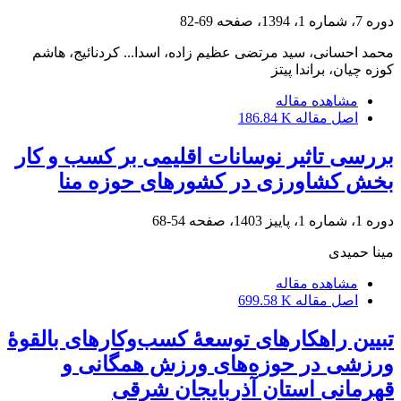
دوره 7، شماره 1، 1394، صفحه
69-82
محمد احسانی، سید مرتضی عظیم زاده، اسدا... کردنائیج، هاشم
کوزه چیان، براندا پیتز
مشاهده مقاله
اصل مقاله
186.84 K
بررسی تاثیر نوسانات اقلیمی بر کسب و کار
بخش کشاورزی در کشورهای حوزه منا
دوره 1، شماره 1، پاییز 1403، صفحه
54-68
مینا حمیدی
مشاهده مقاله
اصل مقاله
699.58 K
تبیین راهکارهای توسعۀ کسب‌وکارهای بالقوۀ
ورزشی در حوزه‌های ورزش همگانی و
قهرمانی استان آذربایجان شرقی