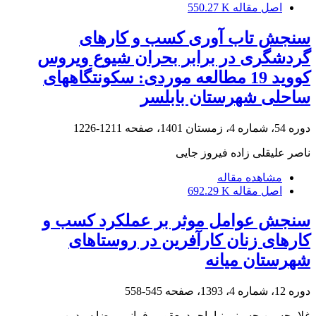
اصل مقاله
550.27 K
سنجش تاب آوری کسب و کارهای
گردشگری در برابر بحران شیوع ویروس
کووید 19 مطالعه موردی: سکونتگاههای
ساحلی شهرستان بابلسر
دوره 54، شماره 4، زمستان 1401، صفحه
1211-1226
ناصر علیقلی زاده فیروز جایی
مشاهده مقاله
اصل مقاله
692.29 K
سنجش عوامل موثر بر عملکرد کسب و
کارهای زنان کارآفرین در روستاهای
شهرستان میانه
دوره 12، شماره 4، 1393، صفحه
545-558
غلامحسین حسینی نیا، احمد یعقوبی فرانی، رضا سیدین