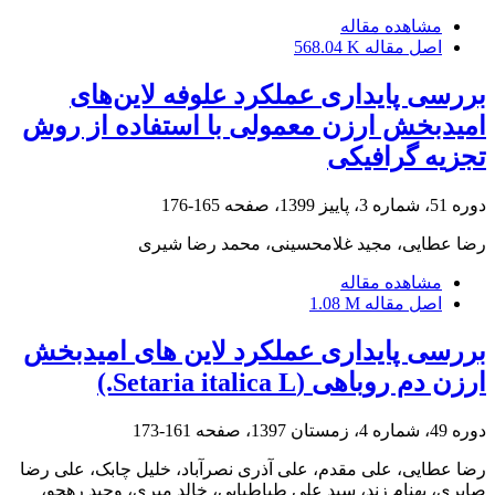
مشاهده مقاله
اصل مقاله
568.04 K
بررسی پایداری عملکرد علوفه لاین‌های
امیدبخش ارزن معمولی با استفاده از روش
تجزیه گرافیکی
دوره 51، شماره 3، پاییز 1399، صفحه
165-176
رضا عطایی، مجید غلامحسینی، محمد رضا شیری
مشاهده مقاله
اصل مقاله
1.08 M
بررسی پایداری عملکرد لاین های امیدبخش
ارزن دم روباهی (Setaria italica L.)
دوره 49، شماره 4، زمستان 1397، صفحه
161-173
رضا عطایی، علی مقدم، علی آذری نصرآباد، خلیل چابک، علی رضا
صابری، بهنام زند، سید علی طباطبایی، خالد میری، وحید رهجو،