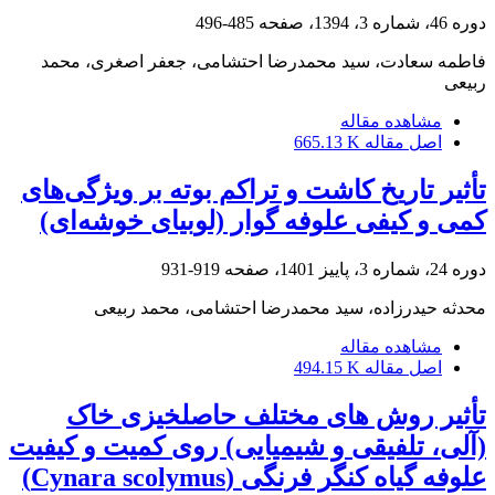
دوره 46، شماره 3، 1394، صفحه
485-496
فاطمه سعادت، سید محمدرضا احتشامی، جعفر اصغری، محمد
ربیعی
مشاهده مقاله
اصل مقاله
665.13 K
تأثیر تاریخ کاشت و تراکم بوته بر ویژگی‌های
کمی و کیفی علوفه گوار (لوبیای خوشه‌ای)
دوره 24، شماره 3، پاییز 1401، صفحه
919-931
محدثه حیدرزاده، سید محمدرضا احتشامی، محمد ربیعی
مشاهده مقاله
اصل مقاله
494.15 K
تأثیر روش های مختلف حاصلخیزی خاک
(آلی، تلفیقی و شیمیایی) روی کمیت و کیفیت
علوفه گیاه کنگر فرنگی (Cynara scolymus)