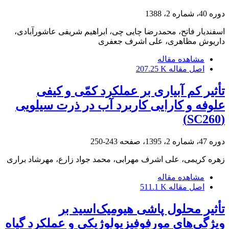
دوره 40، شماره 2، 1388
اسفندیار فاتح، محمدرضا چایی چی، ابراهیم شریفی عاشورآبادی،
داریوش مظاهری، علی اشرف جعفری
مشاهده مقاله
اصل مقاله
207.25 K
تأثیر کم آبیاری بر عملکرد کمّی و کیفی
علوفه و کارایی کاربرد آب در ذرت سیلویی
(SC260)
دوره 47، شماره 2، 1395، صفحه
243-250
زهره کریمی، علی اشرف مهرابی، محمد جواد زارع، مهرشاد براری
مشاهده مقاله
اصل مقاله
511.1 K
تأثیر محلول پاشی هیومیک‌اسید بر
ویژگی‌های مورفوفیزیولوژیکی و عملکرد گیاه