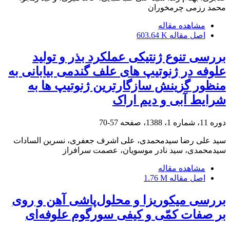
محمد رزمی چرمخوران
مشاهده مقاله
اصل مقاله
603.64 K
بررسی تنوع ژنتیکی عملکرد بذر و تولید
علوفه در ژنوتیپ های علف گندمی بیابانی به
منظور گزینش سازگارترین ژنوتیپ ها به
شرایط آبی و دیم اراک
دوره 11، شماره 1، 1388، صفحه
57-70
سید علی رضا سیدمحمدی، علی اشرف جعفری، نسرین السادات
سیدمحمدی، سید نادر موسویان، عصمت سرافراز
مشاهده مقاله
اصل مقاله
1.76 M
بررسی میکوریزا و محلول‌پاشی آهن و روی
بر صفات کمّی و کیفی سورگوم علوفه‌ای