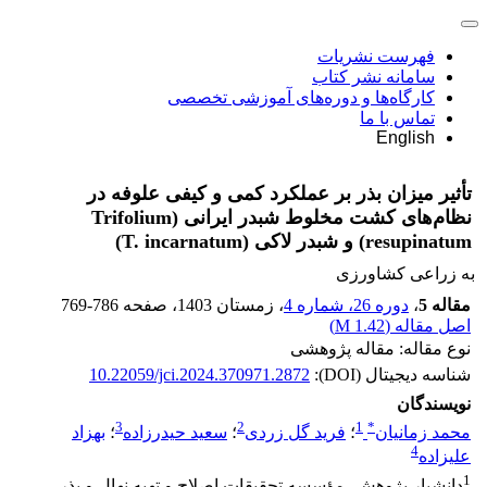
فهرست نشریات
سامانه نشر کتاب
کارگاه‌ها و دوره‌های آموزشی تخصصی
تماس با ما
English
تأثیر میزان بذر بر عملکرد کمی و کیفی علوفه در
نظام‌های کشت مخلوط شبدر ایرانی (Trifolium
resupinatum) و شبدر لاکی (T. incarnatum)
به زراعی کشاورزی
مقاله 5
،
دوره 26، شماره 4
، زمستان 1403
، صفحه
769-786
اصل مقاله (
1.42 M
)
نوع مقاله: مقاله پژوهشی
شناسه دیجیتال (DOI):
10.22059/jci.2024.370971.2872
نویسندگان
3
2
1
*
محمد زمانیان
؛
فرید گل زردی
؛
سعید حیدرزاده
؛
بهزاد
4
علیزاده
1
دانشیار پژوهش، مؤسسه تحقیقات اصلاح و تهیه نهال و بذر،