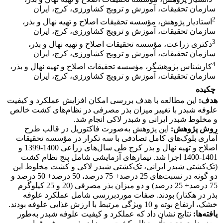
سازمان تحقیقات، آموزش و ترویج کشاورزی، کرج، ایران
2
استادیار پژوهش، مؤسسه تحقیقات اصلاح و تهیه نهال و بذر،
سازمان تحقیقات، آموزش و ترویج کشاورزی، کرج، ایران
3
دکتری زراعت، مؤسسه تحقیقات اصلاح و تهیه نهال و بذر،
سازمان تحقیقات، آموزش و ترویج کشاورزی، کرج، ایران
4
کارشناس پژوهشگر، مؤسسه تحقیقات اصلاح و تهیه نهال و بذر،
سازمان تحقیقات، آموزش و ترویج کشاورزی، کرج، ایران
چکیده
هدف:
این مطالعه با هدف بررسی امکان افزایش عملکرد و کیفیت
علوفه شبدر با تغییر میزان بذر مصرفی در نظام‌های کشت خالص
و مخلوط شبدر ایرانی و شبدر لاکی انجام شد.
روش پژوهش:
این پژوهش به‌صورت فاکتوریل در قالب طرح
آماری بلوک‌های کامل تصادفی با سه تکرار در مؤسسه تحقیقات
اصلاح و تهیه نهال و بذر کرج طی سال‌های زراعی 1400-1399 و
1401-1400 اجرا شد. تیمارهای آزمایشی شامل پنج نظام کشت
(تک‌کشتی شبدر ایرانی، تک‌کشتی شبدر لاکی و کشت مخلوط این
دو گونه در نسبت‌های 25 درصد+ 75 درصد، 50 درصد+ 50 درصد و
75 درصد+ 25 درصد) و دو میزان بذر مصرفی (20 و 25 کیلوگرم
بذر در هکتار) بودند. صفات موردبررسی شامل عملکرد علوفه
خشک، ارتفاع بوته و 10 ویژگی مرتبط با ارزش غذایی علوفه بودند.
یافته‌ها:
نتایج نشان داد که عملکرد و کیفیت علوفه شبدر به‌طور