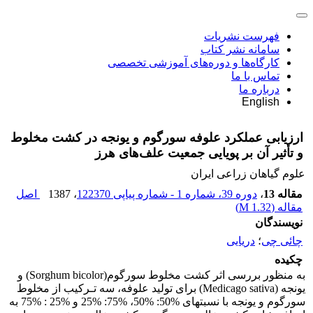
فهرست نشریات
سامانه نشر کتاب
کارگاه‌ها و دوره‌های آموزشی تخصصی
تماس با ما
درباره ما
English
ارزیابی عملکرد علوفه سورگوم و یونجه در کشت مخلوط
و تأثیر آن بر پویایی جمعیت علف‌های هرز
علوم گیاهان زراعی ایران
مقاله 13
،
دوره 39، شماره 1 - شماره پیاپی 122370
، 1387
اصل
مقاله (
1.32 M
)
نویسندگان
چائی چی
؛
دریایی
چکیده
به منظور بررسی اثر کشت مخلوط سورگوم(Sorghum bicolor) و
یونجه (Medicago sativa) برای تولید علوفه، سه تـرکیب از مخلوط
سورگوم و یونجه با نسبتهای %50: %50، %75: %25 و %25 : %75 به