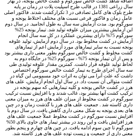
اضافه شاهد کشت خالص سورگوم و کشت خالص یونجه، در بهار
سال زراعی 1381 در قالب طرح اسپلیت پلات در زمان بر پایه
طرح بلوک های کامل تصادفی در 3 تکرارکشت شدند. فاکتور اصلی
عامل زمان و فاکتور فرعی نسبت های مختلف اختلاط یونجه و
سورگوم بود. مدت آزمایش سه سال به طول انجامید. در سال دوم
این آزمایش بیشترین میزان علوفه تولید شد. تیمار یونجه 25%
سورگوم 75% دارای بیشترین عملکرد در کل سه سال انجام
آزمایش در کشت مخلوط بود. در سال دوم آزمایش، تولید علوفه
یونجه نسبت به سایر تیمارهای مورد آزمایش اعم از تیمارهای
کشت مخلوط و کشت خالص سورگوم بطور معنی داری بیشتر بود
و پس از آن تیمار یونجه 75% - سورگوم 25% در جایگاه دوم به
لحاظ تولید علوفه قرار داشت. کمترین مقدار علوفه تولیدی طی
سه سال اجرای طرح به تیمار کشت خالص سورگوم اختصاص
داشت که علت آنرا می توان به اثرات خود مسمومی این گیاه در
کشت متوالی آن نسبت داد. در سال اول انجام آزمایش، علف های
هرز در کشت خالص یونجه و کلیه تیمارهایی که سهم یونجه در
ترکیب کشت آنها بیشتر بود، غالب شدند و با افزایش نسبت ترکیب
سورگوم در کشت مخلوط از میزان علف های هرز به میزان معنی
داری کاسته شد . جمعیت علف های هرز با گذشت زمان و در چین
های بعدی یونجه به شکل معنی داری کاهش یافت. در سال دوم با
افزایش نسبت سورگوم در کشت مخلوط عملاً جمعیت علف های
هرز افزایش یافت و این روند در بیشتر تیمار های حاوی بالای 50%
سورگوم تا چین سوم ادامه یافت. در چین های چهارم و پنجم بطور
معنی داری از جمعیت و زیست توده علف های هرز کاسته شد.