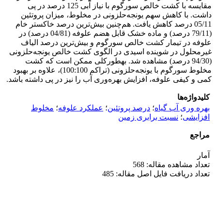
مقایسه با کشت خالص سورگوم با نیاز آبی 125 درصد در پی
داشت. با کاهش سهم یونجه‌حلزونی در مخلوط، میزان پروتئین
05/11 درصد کاهش یافت. هم‌چنین بیش‌ترین درصد خاکستر خام
(79/11 درصد) و ماده خشک قابل هضم علوفه (04/81 درصد) در
علوفه در تیمار کشت خالص سورگوم و بیش‌ترین درصد الیاف
غیرمحلول در شوینده اسیدی در الگوی کشت خالص یونجه‌حلزونی
(94/30 درصد) مشاهده شد. به­طورکلی ممکن است که کشت
مخلوط سورگوم با یونجه‌حلزونی (تراکم 100:100)، علاوه بر بهبود
کمی و کیفی علوفه، افزایش بهره‌وری آب را نیز در پی داشته باشد.
کلیدواژه‌ها
بهره‌ وری آب گیاه
؛
درصد پروتئین
؛
عملکرد علوفه
؛
مخلوط
افزایشی
؛
نسبت برابری زمین
مراجع
آمار
تعداد مشاهده مقاله: 568
تعداد دریافت فایل اصل مقاله: 485