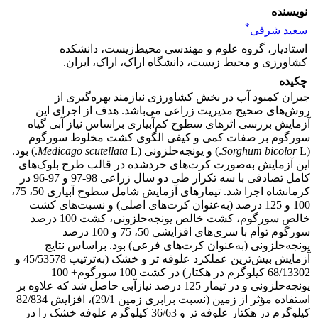
نویسنده
*
سعید شرفی
استادیار، گروه علوم و مهندسی محیط‌زیست، دانشکده
کشاورزی و محیط زیست، دانشگاه اراک، اراک، ایران.
چکیده
جبران کمبود آب در بخش کشاورزی نیازمند بهره‌گیری از
روش‌های صحیح مدیریت زراعی می‌باشد. هدف از اجرای این
آزمایش بررسی اثرهای سطوح کم‌آبیاری براساس نیاز آبی گیاه
سورگوم بر صفات کمی و کیفی الگوی کشت مخلوط سورگوم
(
L.) و یونجه‌حلزونی (
bicolor
Sorghum
scutellata
Medicago
L.) بود.
این آزمایش به‌صورت کرت‌های خردشده در قالب طرح بلوک‌های
کامل تصادفی با سه تکرار طی دو سال زراعی 98-97 و 97-96 در
کرمانشاه اجرا شد. تیمارهای آزمایش شامل سطوح آبیاری 50، 75،
100 و 125 درصد (به‌عنوان کرت‌های اصلی) و نسبت‌های کشت
خالص سورگوم، کشت خالص یونجه‌حلزونی، کشت 100 درصد
سورگوم توأم با سری‌های افزایشی 50، 75 و 100 درصد
یونجه‌حلزونی‌ (به‌عنوان کرت‌های فرعی) بود. براساس نتایج
آزمایش بیش‌ترین عملکرد علوفه تر و خشک (به‌ترتیب 45/53578 و
68/13302 کیلوگرم در هکتار) در کشت 100 سورگوم+ 100
یونجه‌‌حلزونی و در تیمار 125 درصد نیازآبی حاصل شد که علاوه بر
استفاده مؤثر از زمین (نسبت برابری زمین 29/1)، افزایش 82/834
کیلوگرم در هکتار علوفه تر و 36/63 کیلوگرم علوفه خشک را در