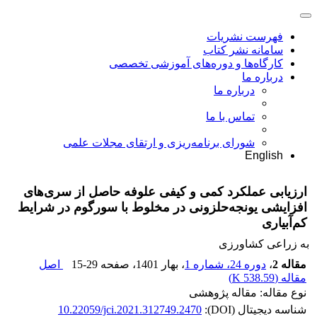
فهرست نشریات
سامانه نشر کتاب
کارگاه‌ها و دوره‌های آموزشی تخصصی
درباره ما
درباره ما
تماس با ما
شورای برنامه‌ریزی و ارتقای مجلات علمی
English
ارزیابی عملکرد کمی و کیفی علوفه حاصل از سری‌های
افزایشی یونجه‌حلزونی در مخلوط با سورگوم در شرایط
کم‌آبیاری
به زراعی کشاورزی
مقاله 2
،
دوره 24، شماره 1
، بهار 1401
، صفحه
15-29
اصل
مقاله (
538.59 K
)
نوع مقاله: مقاله پژوهشی
شناسه دیجیتال (DOI):
10.22059/jci.2021.312749.2470