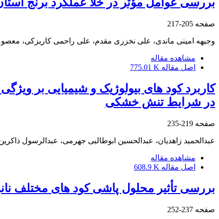
بررسی عوامل مؤثر در خلأ عملکرد برنج استان
صفحه
205-217
وجیهه امینی ماندی، علی نخزری مقدم، علی راحمی کاریزکی، معصوم
مشاهده مقاله
اصل مقاله
775.01 K
کاربرد کود‌ های بیولوژیک و شیمیایی بر ویژگی
در شرایط تنش خشکی
صفحه
219-235
عبدالحمید زاهدیان، عبدالحسین ابوطالبی جهرمی، عبدالرسول ذاکری
مشاهده مقاله
اصل مقاله
608.9 K
بررسی تأثیر محلول پاشی کود های مختلف نانو 
صفحه
237-252