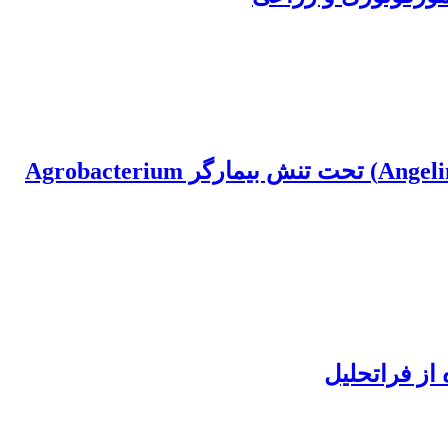
بررسی برخی شاخص‌ های فیزیولوژیک و آنزیم‌ های آنتی اکسیدانت در دو رقم رز (Pearl و Angelina) تحت تنش بیمارگر Agrobacterium
از فراتحلیل