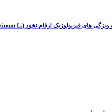
لوژیک ارقام نخود (.Cicer arietinum L) تحت تنش خشکی