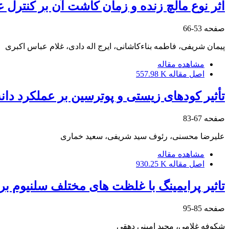
اثر نوع مالچ‌ زنده و زمان کاشت آن بر کنترل ع
صفحه
53-66
پیمان شریفی، فاطمه بناءکاشانی، ایرج اله دادی، غلام عباس اکبری
مشاهده مقاله
اصل مقاله
557.98 K
تأثیر کودهای زیستی و پوترسین بر عملکرد دا
صفحه
67-83
علیرضا محسنی، رئوف سید شریفی، سعید خماری
مشاهده مقاله
اصل مقاله
930.25 K
تاثیر پرایمینگ با غلظت‌ های مختلف سلنیوم بر شاخص‌ های جوا
صفحه
85-95
شکوفه غلامی، مجید امینی دهقی