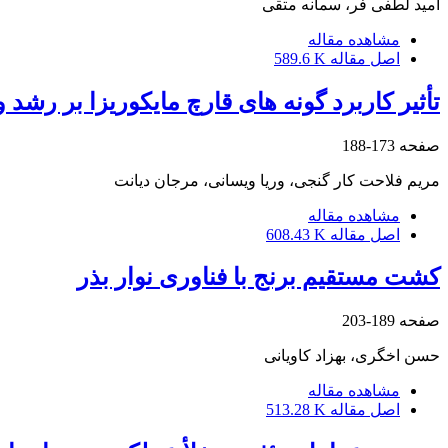
امید لطفی فر، سمانه متقی
مشاهده مقاله
اصل مقاله
589.6 K
تأثیر کاربرد گونه های قارچ مایکوریزا بر رشد و ویژگی‌ های فیزیو
صفحه
173-188
مریم فلاحت کار گنجی، وریا ویسانی، مرجان دیانت
مشاهده مقاله
اصل مقاله
608.43 K
کشت مستقیم برنج با فناوری نوار بذر
صفحه
189-203
حسن اخگری، بهزاد کاویانی
مشاهده مقاله
اصل مقاله
513.28 K