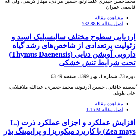
محمدحسن حیدری علمدارلو، حسین مرادی، مهناز کریمی، ولی اله
قاسمی عمران
مشاهده مقاله
اصل مقاله
532.88 K
ارزیابی سطوح مختلف سالیسیلیک اسید و
زئولیت برتعدادی از شاخص‌های رشد گیاه
دارویی آویشن دنایی (Thymus Daenensis‌)
تحت شرایط تنش خشکی
دوره 73، شماره 1، بهار 1399، صفحه
49-63
ُسعیده خاقانی، حسین آذرنیوند، محمد جعفری، عبدالله ملافیلابی،
علی طویلی
مشاهده مقاله
اصل مقاله
1.15 M
افزایش عملکرد و اجزای عملکرد ذرت (L.
Zea mays) با کاربرد میکوریزا و پرایمینگ بذر