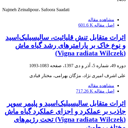
Najmeh Zeinalipour، Safoora Saadati
مشاهده مقاله
اصل مقاله
601.6 K
اثرات متقابل تنش قلیائیت، سالیسیلیک‌اسید
و نوع خاک بر پارامترهای رشد گیاه ماش
(Vigna radiata Wilczek)
دوره 49، شماره 5، آذر و دی 1397، صفحه
1083-1093
علی اشرف امیری نژاد، مژگان بهرامی، مختار قبادی
مشاهده مقاله
اصل مقاله
717.26 K
اثرات متقابل سالیسیلیک‌اسید و پلیمر سوپر
جاذب بر عملکرد و اجزای عملکرد گیاه ماش
(Vigna radiata Wilczek) تحت رژیم‌های
مختلف رطوبتی