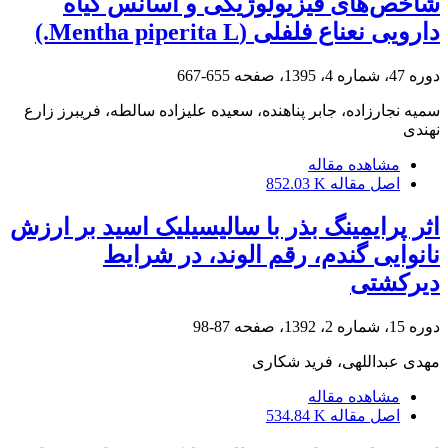
شاخص‌های فیزیولوژیکی و اسانس گیاه
دارویی نعناع فلفلی (Mentha piperita L.)
دوره 47، شماره 4، 1395، صفحه
655-667
سمیه نجارزاده، جابر پناهنده، سعیده علیزاده سالطه، فریبرز زارع
نهندی
مشاهده مقاله
اصل مقاله
852.03 K
اثر پرایمینگ بذر با سالیسیلیک اسید بر ارزش
نانوایی گندم، رقم الوند، در شرایط
دیرکشتی
دوره 15، شماره 2، 1392، صفحه
87-98
مهدی عبداللهی، فرید شکاری
مشاهده مقاله
اصل مقاله
534.84 K