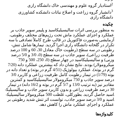
2
استادیار گروه علوم و مهندسی خاک دانشگاه رازی
3
دانشیار گروه زراعت و اصلاح نباتات دانشکده کشاورزی
دانشگاه رازی
چکیده
به ‌‌منظور بررسی اثرات سالیسیلیک­اسید و پلیمر سوپر جاذب بر
عملکرد و اجزای عملکرد ماش تحت رژیم‌های مختلف رطوبتی،
آزمایشی به‌صورت فاکتوریل در قالب طرح کاملاً تصادفی با سه
تکرار در گلخانه دانشگاه رازی اجرا گردید. تیمارها شامل تنش­
رطوبتی در سه سطح (رطوبت خاک معادل 30، 60 و 100 درصد
ظرفیت زراعی)، سوپر جاذب در سه سطح (0، 3/0 و 5/0 درصد
وزنی) و سالیسیلیک­اسید در چهار سطح (0، 250، 500 و 750
میکرومولار) بودند. نتایج نشان ­داد که بیش­ترین عملکرد دانه (7/20
گرم در بوته)، عملکرد بیولوژیک (4/51 گرم در بوته) و تعداد دانه در
بوته (1/79) در تیمار­ رطوبت کامل ظرفیت زراعی و کاربرد 3/0
درصد سوپر جاذب و 750 میکرومولار سالیسیلیک­اسید و کم­ترین
مقادیر نیز (به ترتیب 13/0 و 5/7 گرم در بوته و 16/2 دانه) در تیمار
30 درصد ظرفیت زراعی و بدون کاربرد سوپر جاذب و سالیسیلیک­
اسید حاصل گردید. بطورکلی، غلظت 500 میکرومولار سالیسیلیک­
اسید و 3/0 درصد سوپر جاذب، توانست اثر تنش شدید رطوبتی بر
عملکرد و اجزای عملکرد ماش را کاهش دهد.
کلیدواژه‌ها