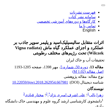
فهرست نشریات
سامانه نشر کتاب
کارگاه‌ها و دوره‌های آموزشی تخصصی
تماس با ما
English
اثرات متقابل سالیسیلیک‌اسید و پلیمر سوپر جاذب بر
عملکرد و اجزای عملکرد گیاه ماش (Vigna radiata
Wilczek) تحت رژیم‌های مختلف رطوبتی
تحقیقات آب و خاک ایران
مقاله 13
،
دوره 50، شماره 5
، مهر 1398
، صفحه
1193-1205
اصل مقاله (
1.02 M
)
نوع مقاله: مقاله پژوهشی
شناسه دیجیتال (DOI):
10.22059/ijswr.2018.262954.667981
نویسندگان
3
2
*
1
زهرا بالی
؛
علی اشرف امیری نژاد
؛
مختار قبادی
1
دانشجوی کارشناسی ارشد گروه علوم و مهندسی خاک دانشگاه
رازی