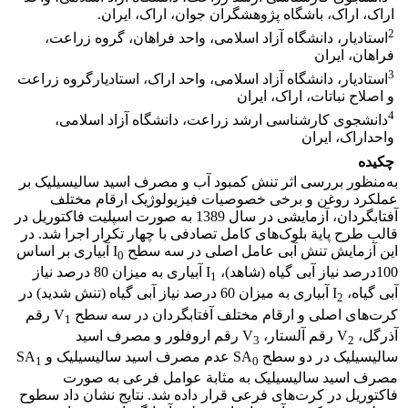
اراک، اراک، باشگاه پژوهشگران جوان، اراک، ایران.
2
استادیار، دانشگاه آزاد اسلامی، واحد فراهان، گروه زراعت،
فراهان، ایران
3
استادیار، دانشگاه آزاد اسلامی، واحد اراک، استادیارگروه زراعت
و اصلاح نباتات، اراک، ایران
4
دانشجوی کارشناسی ارشد زراعت، دانشگاه آزاد اسلامی،
واحداراک، ایران
چکیده
به‌منظور بررسی اثر تنش کمبود آب و مصرف اسید سالیسیلیک بر
عملکرد روغن و برخی خصوصیات فیزیولوژیک ارقام مختلف
آفتابگردان، آزمایشی در سال 1389 به صورت اسپلیت فاکتوریل در
قالب طرح پایة بلوک‌های کامل تصادفی با چهار تکرار اجرا شد. در
این آزمایش تنش آبی عامل اصلی در سه سطح I
آبیاری بر اساس
0
100درصد نیاز آبی گیاه (شاهد)، I
آبیاری به میزان 80 درصد نیاز
1
آبی گیاه، I
آبیاری به میزان 60 درصد نیاز آبی گیاه (تنش شدید) در
2
کرت‌های اصلی و ارقام مختلف آفتابگردان در سه سطح V
رقم
1
آذرگل، V
رقم آلستار، V
رقم اروفلور و مصرف اسید
3
2
سالیسیلیک در دو سطح SA
عدم مصرف اسید سالیسیلیک و SA
1
0
مصرف اسید سالیسیلیک به مثابة عوامل فرعی به صورت
فاکتوریل در کرت‌های فرعی قرار داده شد. نتایج نشان داد سطوح