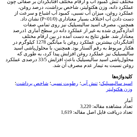
مختلف تنش کمبود آب و ارقام مختلف آفتابگردان بر صفاتی چون
عملکرد دانه، وزن هکتولیتر، شاخص برداشت، درصد روغن،
عملکرد روغن، میزان آب نسبی، کمبود آب اشباع و سرعت از
دست دادن آب اختلاف بسیار معناداری (01/0>P) نشان داد.
همچنین، مصرف اسید سالیسیلیک نیز روی تمامی صفات
اندازه‌گیری شده به غیر از عملکرد دانه در سطح آماری 1درصد
معنادار شد. طبق نتایج به دست آمده در بین ارقام مختلف
آفتابگردان بیشترین عملکرد روغن با میانگین 1278 کیلوگرم در
هکتار مربوط به رقم آلستار بود. همچنین، با محلول‌پاشی اسید
سالیسیلیک نیز عملکرد روغن افزایش پیدا کرد، به طوری که
محلول‌پاشی اسید سالیسیلیک باعث افزایش 33/5 درصدی عملکرد
روغن نسبت به تیمار عدم مصرف آن شد.
کلیدواژه‌ها
اسید سالیسیلیک
؛
تنش آبی
؛
رطوبت نسبی
؛
شاخص برداشت
؛
وزن هکتولیتر
آمار
تعداد مشاهده مقاله: 3,220
تعداد دریافت فایل اصل مقاله: 1,619