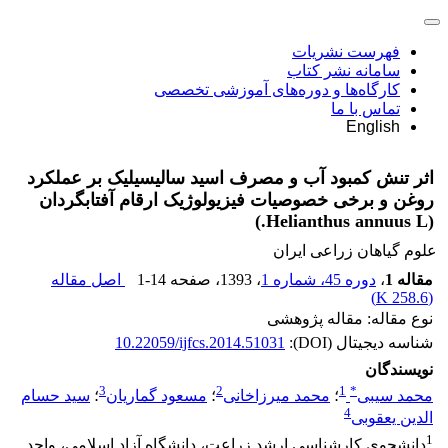
فهرست نشریات
سامانه نشر کتاب
کارگاه‌ها و دوره‌های آموزشی تخصصی
تماس با ما
English
اثر تنش کمبود آب و مصرف اسید سالیسیلیک بر عملکرد
روغن و برخی خصوصیات فیزیولوژیک ارقام آفتابگردان
(Helianthus annuus L.)
علوم گیاهان زراعی ایران
مقاله 1
،
دوره 45، شماره 1
، 1393
، صفحه
1-14
اصل مقاله
)
258.6 K
(
نوع مقاله: مقاله پژوهشی
شناسه دیجیتال (DOI):
10.22059/ijfcs.2014.51031
نویسندگان
3
2
1
*
محمد سیبی
؛
محمد میرزاخانی
؛
مسعود گماریان
؛
سید حسام
4
الدین یعقوبی
1
دانشجوی کارشناسی ارشد زراعت، دانشگاه آزاد اسلامی، واحد