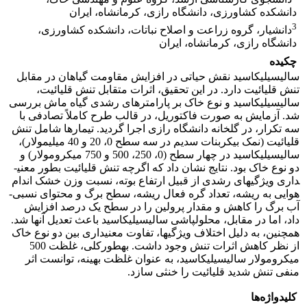
دانشکده کشاورزی، دانشگاه رازی، کرمانشاه، ایران
3
دانشیار، گروه زراعت و اصلاح نباتات، دانشکده کشاورزی،
دانشگاه رازی، کرمانشاه، ایران
چکیده
سالیسیلیک­اسید نقش حیاتی در افزایش مقاومت گیاهان در مقابل
تنش ­قلیائیت دارد. در این تحقیق، اثرات متقابل تنش ­قلیائیت،
سالیسیلیک­اسید و نوع خاک بر پارامتر­های رشدی گیاه ماش بررسی
شد. آزمایش به صورت فاکتوریل، در قالب طرح کاملاً تصادفی با
سه تکرار، در گلخانه دانشگاه­ رازی اجرا گردید. تیمارها شامل تنش
قلیائیت (نمک بیکربنات سدیم در سه سطح 0، 20 و 40 میلی­مولار)،
سالیسیلیک­اسید در چهار سطح (0، 250، 500 و 750 میکرومولار) و
دو نوع خاک بود. نتایج نشان ­داد که اگرچه تنش قلیائیت بطور معنی­
داری ویژگی­های رشدی از قبیل ارتفاع بوته، نسبت وزن خشک اندام
هوایی به ریشه، تعداد گره فعال ­ریشه، سطح برگ و محتوای نسبی­
آب‌ برگ را کاهش و مقدار پرولین را در سطح یک درصد افزایش
داد، اما در مقابل، محلول­پاشی سالیسیلیک­اسید باعث تعدیل آن­ها شد.
همچنین، به دلیل اختلاف ویژگی­ها، تفاوت معنی­داری بین دو نوع خاک
از نظر کاهش اثرات تنش وجود داشت. به­طورکلی، غلظت 500
میکرومولار سالیسیلیک­اسید، به عنوان غلظت بهینه، توانست اثر
منفی تنش­ شدید ­قلیائیت را خنثی سازد.
کلیدواژه‌ها