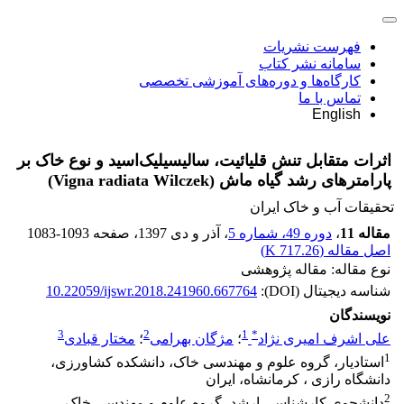
فهرست نشریات
سامانه نشر کتاب
کارگاه‌ها و دوره‌های آموزشی تخصصی
تماس با ما
English
اثرات متقابل تنش قلیائیت، سالیسیلیک‌اسید و نوع خاک بر
پارامترهای رشد گیاه ماش (Vigna radiata Wilczek)
تحقیقات آب و خاک ایران
مقاله 11
،
دوره 49، شماره 5
، آذر و دی 1397
، صفحه
1083-1093
اصل مقاله (
717.26 K
)
نوع مقاله: مقاله پژوهشی
شناسه دیجیتال (DOI):
10.22059/ijswr.2018.241960.667764
نویسندگان
3
2
1
*
علی اشرف امیری نژاد
؛
مژگان بهرامی
؛
مختار قبادی
1
استادیار، گروه علوم و مهندسی خاک، دانشکده کشاورزی،
دانشگاه رازی ، کرمانشاه، ایران
2
دانشجوی کارشناسی ارشد، گروه علوم و مهندسی خاک،