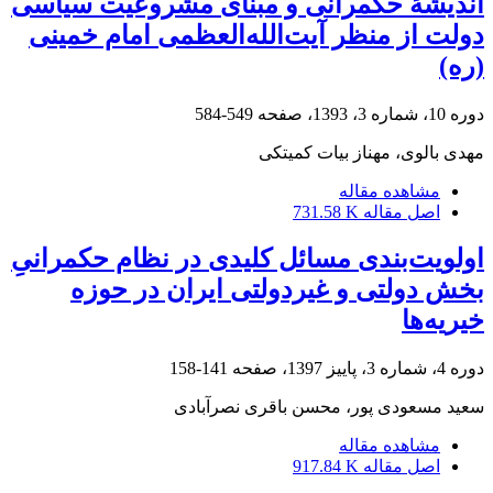
اندیشۀ حکمرانی و مبنای مشروعیت سیاسی
دولت از منظر آیت‌الله‌العظمی امام خمینی
(ره)
دوره 10، شماره 3، 1393، صفحه
549-584
مهدی بالوی، مهناز بیات کمیتکی
مشاهده مقاله
اصل مقاله
731.58 K
اولویت‌‌بندی مسائل کلیدی در نظام حکمرانیِ
بخش دولتی و غیردولتی ایران در حوزه
خیریه‌ها
دوره 4، شماره 3، پاییز 1397، صفحه
141-158
سعید مسعودی پور، محسن باقری نصرآبادی
مشاهده مقاله
اصل مقاله
917.84 K