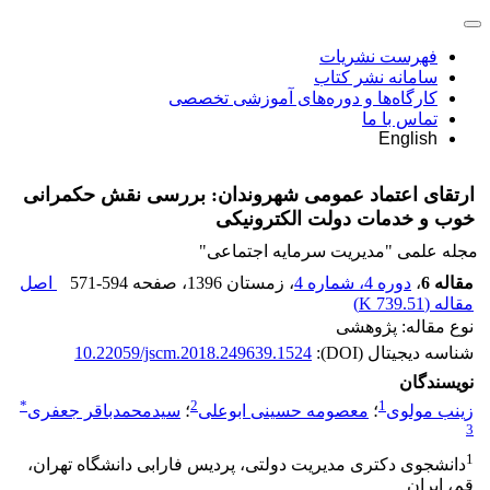
فهرست نشریات
سامانه نشر کتاب
کارگاه‌ها و دوره‌های آموزشی تخصصی
تماس با ما
English
ارتقای اعتماد عمومی شهروندان: بررسی نقش حکمرانی
خوب و خدمات دولت الکترونیکی
مجله علمی "مدیریت سرمایه اجتماعی"
مقاله 6
،
دوره 4، شماره 4
، زمستان 1396
، صفحه
571-594
اصل
مقاله (
739.51 K
)
نوع مقاله: پژوهشی
شناسه دیجیتال (DOI):
10.22059/jscm.2018.249639.1524
نویسندگان
*
2
1
زینب مولوی
؛
معصومه حسینی ابوعلی
؛
سیدمحمدباقر جعفری
3
1
دانشجوی دکتری مدیریت دولتی، پردیس فارابی دانشگاه تهران،
قم، ایران