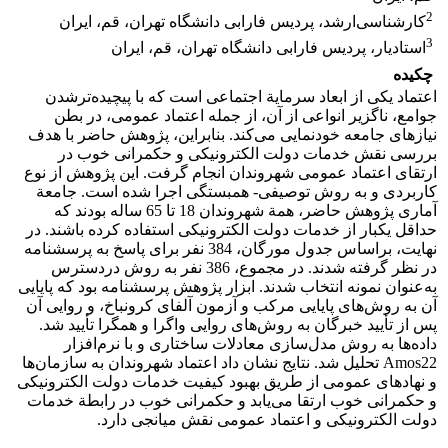
2
کارشناسی‌ارشد، پردیس فارابی دانشگاه تهران، قم، ایران
3
استادیار، پردیس فارابی دانشگاه تهران، قم، ایران
چکیده
اعتماد یکی از ابعاد سرمایة اجتماعی است که با پیچیده‌ترشدن
جوامع، ناگزیر انواعی از آن، از جمله اعتماد عمومی، در بطن
نیازهای جامعه خودنمایی می‌کند. بنابراین، پژوهش حاضر با هدف
بررسی نقش خدمات دولت الکترونیکی و حکمرانی خوب در
ارتقای اعتماد عمومی شهروندان انجام گرفت. این پژوهش از نوع
کاربردی و به روش توصیفی- همبستگی اجرا شده است. جامعة
آماری پژوهش حاضر، همة شهروندان 18 تا 65 ساله بودند که
حداقل یکبار از خدمات دولت الکترونیکی استفاده کرده باشند. در
نهایت، براساس جدول مورگان، 384 نفر برای پاسخ به پرسشنامه
در نظر گرفته شدند. در مجموع، 386 نفر به روش دردسترس
به‌عنوان نمونه انتخاب شدند. ابزار پژوهش پرسشنامه بود که پایایی
آن به روش‌های پایایی مرکب و آزمون آلفای کرونباخ، و روایی آن
پس از تأیید خبرگان به روش‌های روایی واگرا و همگرا تأیید شد.
داده‌ها به روش مدل‌سازی معادلات ساختاری و با نرم‌افزار
Amos22 تحلیل شد. نتایج نشان داد اعتماد شهروندان به سازمان‌ها
و نهادهای عمومی از طریق بهبود کیفیت خدمات دولت الکترونیکی
و حکمرانی خوب ارتقا می‌یابد و حکمرانی خوب در رابطة خدمات
دولت الکترونیکی و اعتماد عمومی نقش میانجی دارد.