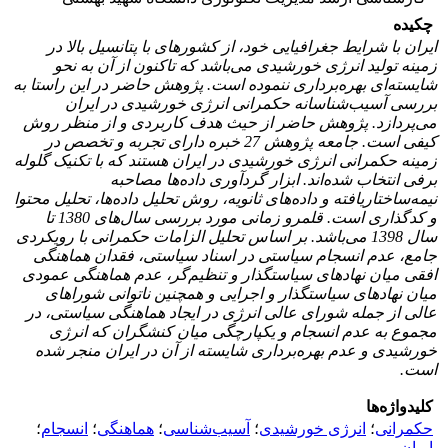
چکیده
ایران با شرایط جغرافیایی خود، از کشورهای با پتانسیل بالا در
زمینه تولید انرژی خورشیدی می‌باشد که تاکنون از آن به نحو
شایسته‌ای بهره‌برداری ننموده است. پژوهش حاضر در این راستا به
بررسی آسیب‌شناسانه حکمرانی انرژی خورشیدی در ایران
می‌پردازد. پژوهش حاضر از حیث هدف کاربردی و از منظر روش
کیفی است. جامعه پژوهش 27 خبره دارای تجربه و تخصص در
زمینه حکمرانی انرژی‌ خورشیدی در ایران هستند که با تکنیک گلوله
برفی انتخاب شده‌اند. ابزار گردآوری داده‌ها مصاحبه
نیمه‌ساختاریافته و داده‌های ثانویه، روش تحلیل داده‌ها، تحلیل محتوا
و کدگذاری است. قلمرو زمانی مورد بررسی سال‌های 1380 تا
سال 1398 می‌باشد. بر اساس تحلیل الزامات حکمرانی با رویکردی
جامع، عدم انسجام سیاستی در اسناد سیاستی، فقدان هماهنگی
افقی میان نهادهای سیاستگذار و تنظیم‌گر، عدم هماهنگی عمودی
میان نهادهای سیاستگذار و اجرایی و همچنین ناتوانی شوراهای
عالی از جمله شورای عالی انرژی در ایجاد هماهنگی سیاستی، در
مجموع به عدم انسجام و یکپارچگی میان کنشگران که انرژی
خورشیدی و عدم بهره‌برداری شایسته از آن در ایران منجر شده
است.
کلیدواژه‌ها
حکمرانی
؛
انرژی خورشیدی
؛
آسیب‌شناسی
؛
هماهنگی
؛
انسجام
؛
ایران