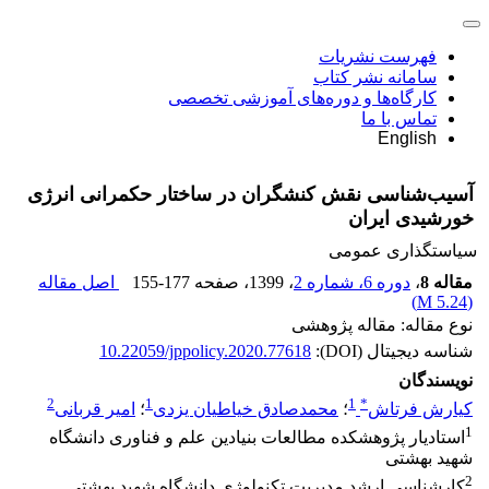
فهرست نشریات
سامانه نشر کتاب
کارگاه‌ها و دوره‌های آموزشی تخصصی
تماس با ما
English
آسیب‌شناسی نقش کنشگران در ساختار حکمرانی انرژی
خورشیدی ایران
سیاستگذاری عمومی
مقاله 8
،
دوره 6، شماره 2
، 1399
، صفحه
155-177
اصل مقاله
)
5.24 M
(
نوع مقاله: مقاله پژوهشی
شناسه دیجیتال (DOI):
10.22059/jppolicy.2020.77618
نویسندگان
2
1
1
*
کیارش فرتاش
؛
محمدصادق خیاطیان یزدی
؛
امیر قربانی
1
استادیار پژوهشکده مطالعات بنیادین علم و فناوری دانشگاه
شهید بهشتی
2
کارشناسی ارشد مدیریت تکنولوژی دانشگاه شهید بهشتی