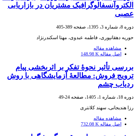
الکتروآنسفالوگرافیک مشتریان در بازاریابی
عصبی
دوره 8، شماره 3، 1395، صفحه
389-405
حوریه دهقانپوری، فاطمه عبدوی، مهتا اسکندرنژاد
مشاهده مقاله
اصل مقاله
148.98 K
بررسی تأثیر نحوۀ تفکر بر اثربخشی پیام
ترویج فروش: مطالعۀ آزمایشگاهی با روش
ردیاب چشم
دوره 18، شماره 1، 1405، صفحه
24-49
رزا هندیجانی، سهند کلانتری
مشاهده مقاله
اصل مقاله
732.08 K