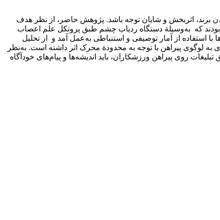
ن برند، اثربخش و شایان توجه باشد. پژوهش حاضر، از نظر هدف
 ماهیت نیمه‌‌تجربی است. جامعة آماری پژوهش 75 نفر در 5 گروه 15 نفره از هواداران مرد فوتبال ردة سنی 18 تا 60 سال بودند که به‌وسیلة دستگاه ردیاب چشم طبق پروتکل علم اعصاب
ه داده‌های کمی تبدیل شدند و تجزیه‌وتحلیل داده‌ها با استفاده از آمار توصیفی و استنباطی به‌عمل آمد و از تحلیل
توجه بصری به لوگوی پیراهن با توجه به محدودة محرک اثر داشته است. به‌نظر
لیغات روی پیراهن ورزشکاران، باید اندیشه‌ها و پیام‌های خودآگاه