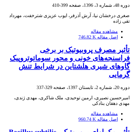
دوره 48، شماره 3، 1396، صفحه
399-410
صغری درخشان نیا، آرش آذرفر، ایوب عزیزی شترخفت، مهرداد
تقی زاده
مشاهده مقاله
اصل مقاله
746.82 K
تأثیر مصرف پروبیوتیک بر برخی
فراسنجه‌های خونی و محور سوماتوتروپیک
گاوهای شیری هلشتاین در شرایط تنش
گرمایی
دوره 20، شماره 2، تابستان 1397، صفحه
329-337
امیرحسین نصیری، ارمین توحیدی، ملک شاکری، مهدی ژندی،
مهدی دهقان بنادکی
مشاهده مقاله
اصل مقاله
960.74 K
تأثیر مکملهای پروبیوتیکی Bacillus subtilis