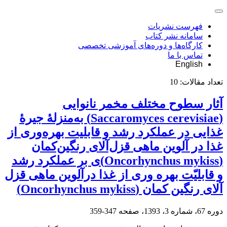
فهرست نشریات
سامانه نشر کتاب
کارگاه‌ها و دوره‌های آموزشی تخصصی
تماس با ما
English
تعداد مقالات:
10
آثار سطوح مختلف مخمر نانوایی
(Saccaromyces cerevisiae) به‌منزلۀ جیرۀ
غذایی در عملکرد رشد و قابلیت بهره‌وری از
غذا در آلوین ماهی قزل‌آلای رنگین‌کمان
(Oncorhynchus mykiss)ی بر عملکرد رشد
و قابلیّت بهره وری از غذا درآلوین ماهی قزل
آلای رنگین کمان (Oncorhynchus mykiss)
دوره 67، شماره 3، 1393، صفحه
347-359