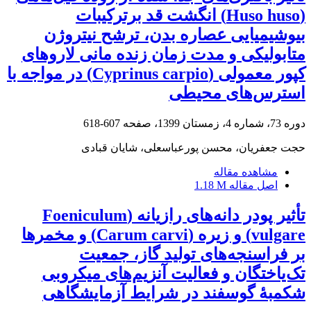
(Huso huso) انگشت قد برترکیبات
بیوشیمیایی عصاره بدن، ترشح نیتروژن
متابولیکی و مدت زمان زنده مانی لاروهای
کپور معمولی (Cyprinus carpio) در مواجه با
استرس‌های محیطی
دوره 73، شماره 4، زمستان 1399، صفحه
607-618
حجت جعفریان، محسن پورعباسعلی، شایان قبادی
مشاهده مقاله
اصل مقاله
1.18 M
تأثیر پودر دانه‌های رازیانه (Foeniculum
vulgare) و زیره (Carum carvi) و مخمرها
بر فراسنجه‌های تولید گاز، جمعیت
تک‌یاختگان و فعالیت آنزیم‌های میکروبی
شکمبۀ‌ گوسفند در شرایط آزمایشگاهی