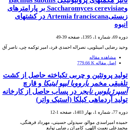
وSaccharomyces cerevisiae بر پارامترهای
زیستیArtemia franciscana در کشتهای
انبوه
دوره 69، شماره 1، 1395، صفحه
39-49
وحید رضایی امینلویی، نصراله احمدی فرد، امیر توکمه چی، ناصر آق
مشاهده مقاله
اصل مقاله
779.66 K
تولید پروتئین و چربی تک‏یاخته حاصل از کشت
تلفیقی مخمر
یاروویا لیپو لیتیکا
و قارچ
آسپرژیلوس نایجر
در پساب حاصل از کارخانه
تولید آردماهی کیلکا (استیک واتر)
دوره 77، شماره 1، بهار 1403، صفحه
1-12
حمیده امیراسدی موالو، سیدولی حسینی، مهرداد فرهنگی،
محمدعلی نعمت اللهی، کامران رضایی توابع