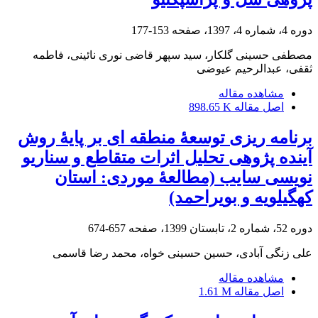
دوره 4، شماره 4، 1397، صفحه
153-177
مصطفی حسینی گلکار، سید سپهر قاضی نوری نائینی، فاطمه
ثقفی، عبدالرحیم عیوضی
مشاهده مقاله
اصل مقاله
898.65 K
برنامه ریزی توسعۀ منطقه ای بر پایۀ روش
آینده پژوهی تحلیل اثرات متقاطع و سناریو
نویسی سایب (مطالعۀ موردی: استان
کهگیلویه و بویراحمد)
دوره 52، شماره 2، تابستان 1399، صفحه
657-674
علی زنگی آبادی، حسین حسینی خواه، محمد رضا قاسمی
مشاهده مقاله
اصل مقاله
1.61 M