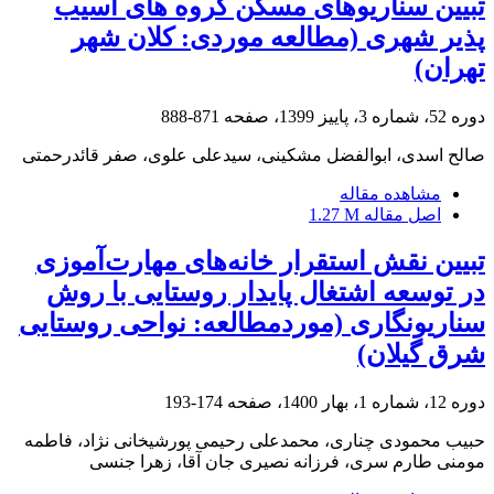
تبیین سناریوهای مسکن گروه های آسیب
‏پذیر شهری (مطالعه موردی: کلان‏ شهر
تهران)
دوره 52، شماره 3، پاییز 1399، صفحه
871-888
صالح اسدی، ابوالفضل مشکینی، سیدعلی علوی، صفر قائدرحمتی
مشاهده مقاله
اصل مقاله
1.27 M
تبیین نقش استقرار خانه‌های مهارت‌آموزی
در توسعه اشتغال پایدار روستایی با روش
سناریونگاری (موردمطالعه: نواحی روستایی
شرق گیلان)
دوره 12، شماره 1، بهار 1400، صفحه
174-193
حبیب محمودی چناری، محمدعلی رحیمی پورشیخانی نژاد، فاطمه
مومنی طارم سری، فرزانه نصیری جان آقا، زهرا جنسی